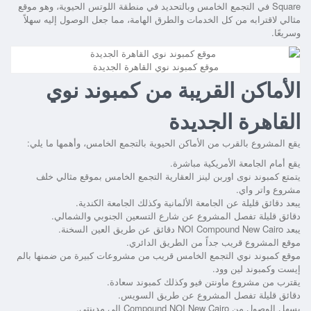
Square في التجمع الخامس وبالتحديد في منطقة اللوتس الحيوية، وهو موقع
مثالي لاقترابه من كل الخدمات والطرق الهامة، مما جعل الوصول إليه سهلاً
وسريعًا.
موقع كمبوند نوي القاهرة الجديدة
الأماكن القريبة من كمبوند نوي
القاهرة الجديدة
يقع المشروع بالقرب من الأماكن الحيوية بالتجمع الخامس، وأهمها ما يلي:
يقع أمام الجامعة الأمريكية مباشرة.
يتمتع كمبوند نوى اوربن لينز العقارية التجمع الخامس
بموقع مثالي خلف
مشروع واتر واي.
يبعد دقائق قليلة عن الجامعة الألمانية وكذلك الجامعة الكندية.
دقائق قليلة تفصل المشروع عن شارع التسعين الجنوبي والشمالي.
يبعد NOI Compound New Cairo دقائق عن طريق العين السخنة.
موقع المشروع قريب جداً من الطريق الدائري.
موقع
كمبوند نوي التجمع الخامس
قريب من مشروعات كبيرة من ضمنها بالم
إيست وكمبوند لين وود.
يقترب من مشروع ماونتن فيو وكذلك كمبوند سعادة.
دقائق قليلة تفصل المشروع عن طريق السويس.
يسهل الوصول من Compound NOI New Cairo إلى مدينتي.