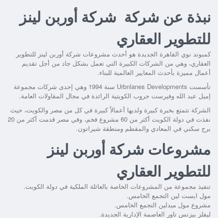
نبذة عن شركة شركة أوربن لينز
للتطوير العقاري
كمبوند نوي القاهرة الجديدة هو أحدث مشروعات شركة أوربن لينز للتطوير
العقاري، وهي من الشركات الكبيرة التي تعمل بشكل جاد من أجل تقديم
أعمال مميزة بأحدث المعايير العالمية للبناء.
تأسست Urbnlanes Developments سنة 1994 وهي إحدى شركات مجموعة
إميل عبد الله وفيرست جروب الكويتية الرائدة في مجال المقاولات العامة.
الشركة تتمتع بخبرة كبيرة ولديها أعمالاً كبيرة في كل من مصر والكويت، حيث
نفذت في دولة الكويت أكثر من 60 مشروع فخم، وفي مصر قدمت أكثر من 20
برج سكني في المعادي والمقطم ومنطقة شيراتون.
مشروعات شركة أوربن لينز
للتطوير العقاري
تنفيذ مجموعة من المشروعات الخاصة بالعائلة الملكية في دولة الكويت.
مول ايست لين التجمع الخامس.
مشروع مول ميدلين التجمع الخامس.
ليفلز بيزنس تاور العاصمة الإدارية الجديدة.