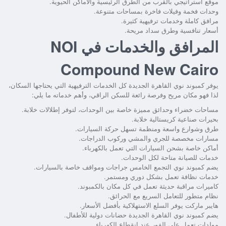
موقع استراتيجي بالقرب من الطرق الرئيسية والأماكن الحيوية.
وحدات فخمة وفيلات فاخرة بمساحات متنوعة.
مرافق كاملة وخدمات ترفيهية كثيرة.
أسعار تنافسية وطرق سداد مريحة.
المرافق والخدمات في NOI
Compound New Cairo
يوفر كمبوند نوي القاهرة الجديدة كل الخدمات الترفيهية التي يحتاجها السكان،
لذا فهو مكان مريح وفرصة رائعة للسكن الراقي، وأهم خدماته ما يلي:
مساحات خضراء وحدائق مميزة خاصة بين الوحدات، لتوفر إطلالات خلابة.
بحيرات صناعية كريستالية خلابة.
طرق وشوارع واسعة ومنظمة تسهل حركة السيارات.
مسارات مخصصة للجري والمشي وركوب الدراجات.
أماكن خاصة بشحن السيارات التي تعمل بالكهرباء.
خدمات للصيانة متاحة لكل الوحدات.
يضم
كمبوند نوي التجمع الخامس
جراجات ومواقف خاصة بالسيارات.
خدمات نظافة تعمل بشكل دوري ومستمر.
كاميرات مراقبة حديثة تعمل في كل مكان بالكمبوند.
نظام متطور للتعامل السريع مع الحرائق.
هايبر ماركت يوفر السلع الاستهلاكية بأفضل الأسعار.
يضم كمبوند نوي القاهرة الجديدة حضانات دولية للأطفال.
مولدات تعمل على الفور عند انقطاع الكهرباء.