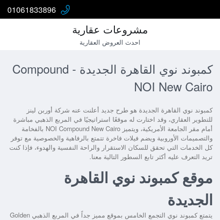
01061833896
مشروعات عقارية
احدث العروض العقارية
كمبوند نوي القاهرة الجديدة - Compound
NOI New Cairo
كمبوند نوي القاهرة الجديدة
هو طرح جديد أعلنت عنه شركة أوربن لينز
للتطوير العقاري، وقد اختارت له موقعًا استراتيجيًا في المربع الذهبي مباشرة
أمام مقر الجامعة الأمريكية، ويتميز NOI Compound New Cairo بالفخامة
والتصميمات الأوروبية ويضم فيلات فاخرة تتمتع بالرفاهية والخصوصية مع توفر
كل الخدمات التي تحقق للسكان الاستقرار والراحة النفسية والهدوء، فإذا كنت
تريد التعرف عليه أكثر تابع السطور التالية معنا.
موقع كمبوند نوي القاهرة
الجديدة
يتمتع
كمبوند نوي التجمع الخامس
ب
موقع مميز جداً
في المربع الذهبي Golden