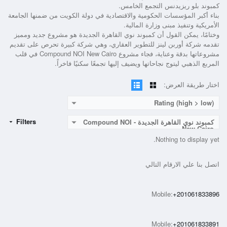
كمبوند بلو ريزيدنس التجمع الخامس.
بناء أكبر المؤسسات الحكومية والاقتصادية في دولة الكويت من ضمنها الجامعة
الأمريكية وتنفيذ مبنى وزارة المالية.
وختامًا، يمكن القول أن كمبوند نوي القاهرة الجديدة هو مشروع جديد ومميز
تقدمه شركة أوربن لينز للتطوير العقاري، وهي شركة كبيرة تحرص على تقديم
مشروعاتها بدقة وعناية، فجاء مشروع Compound NOI New Cairo في قلب
المربع الذهبي ليتوج نجاحاتها ويضيف إليها تجمعًا سكنيًا فاخراً.
اختار طريقة العرض:
Rating (high > low)
Filters
كمبوند نوي القاهرة الجديدة - Compound NOI
New Cairo
Nothing to display yet.
اتصل بنا علي الارقام التالي
Mobile:
+201061833896
Mobile:
+201061833891