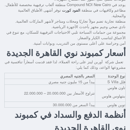
يوجد في Compound NOI New Cairo منطقة ألعاب ترفيهية مخصصة للأطفال.
مطاعم وكافيهات في منطقة
الفود كورت
توفر أشهى الأطباق العالمية
والمحلية.
منطقة تجارية تضم مولاً تجاريًا ومحلات ومتاجر لأشهر الماركات العالمية.
نادي صحي وجيم مجهز بأحدث الأجهزة الرياضية.
مجموعة من حمامات السباحة تلبي الاحتياجات الترفيهية للسكان، مع تنوع في
الأعماق لتناسب الكبار والصغار.
أمن وحراسة على أعلى مستوى من التدريب، وبوابات أمنية.
أسعار كمبوند نوي القاهرة الجديدة
تعمل شركة أوربن لينز على راحة العملاء، لذا فقد قدمت أسعاراً تنافسية في
مشروعها الواعد، وذلك كما يلي:
نوع الوحدة
السعر بالجنيه المصري
فلل S Villa
يبدأ من 15 مليون جنيه مصري
تاون هاوس
تتراوح الأسعار بين 20.000.000 – 22.000.000
بنتهاوس هاوس
توين هاوس
يبدأ السعر من 30.000.000
أنظمة الدفع والسداد في كمبوند
نوي القاهرة الجديدة