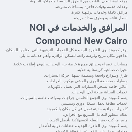
موقع استراتيجي بالقرب من الطرق الرئيسية والأماكن الحيوية.
وحدات فخمة وفيلات فاخرة بمساحات متنوعة.
مرافق كاملة وخدمات ترفيهية كثيرة.
أسعار تنافسية وطرق سداد مريحة.
المرافق والخدمات في NOI
Compound New Cairo
يوفر كمبوند نوي القاهرة الجديدة كل الخدمات الترفيهية التي يحتاجها السكان،
لذا فهو مكان مريح وفرصة رائعة للسكن الراقي، وأهم خدماته ما يلي:
مساحات خضراء وحدائق مميزة خاصة بين الوحدات، لتوفر إطلالات خلابة.
بحيرات صناعية كريستالية خلابة.
طرق وشوارع واسعة ومنظمة تسهل حركة السيارات.
مسارات مخصصة للجري والمشي وركوب الدراجات.
أماكن خاصة بشحن السيارات التي تعمل بالكهرباء.
خدمات للصيانة متاحة لكل الوحدات.
يضم
كمبوند نوي التجمع الخامس
جراجات ومواقف خاصة بالسيارات.
خدمات نظافة تعمل بشكل دوري ومستمر.
كاميرات مراقبة حديثة تعمل في كل مكان بالكمبوند.
نظام متطور للتعامل السريع مع الحرائق.
هايبر ماركت يوفر السلع الاستهلاكية بأفضل الأسعار.
يضم كمبوند نوي القاهرة الجديدة حضانات دولية للأطفال.
مولدات تعمل على الفور عند انقطاع الكهرباء.