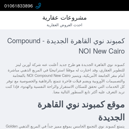
01061833896
مشروعات عقارية
احدث العروض العقارية
كمبوند نوي القاهرة الجديدة - Compound
NOI New Cairo
كمبوند نوي القاهرة الجديدة
هو طرح جديد أعلنت عنه شركة أوربن لينز
للتطوير العقاري، وقد اختارت له موقعًا استراتيجيًا في المربع الذهبي مباشرة
أمام مقر الجامعة الأمريكية، ويتميز NOI Compound New Cairo بالفخامة
والتصميمات الأوروبية ويضم فيلات فاخرة تتمتع بالرفاهية والخصوصية مع توفر
كل الخدمات التي تحقق للسكان الاستقرار والراحة النفسية والهدوء، فإذا كنت
تريد التعرف عليه أكثر تابع السطور التالية معنا.
موقع كمبوند نوي القاهرة
الجديدة
يتمتع
كمبوند نوي التجمع الخامس
ب
موقع مميز جداً
في المربع الذهبي Golden