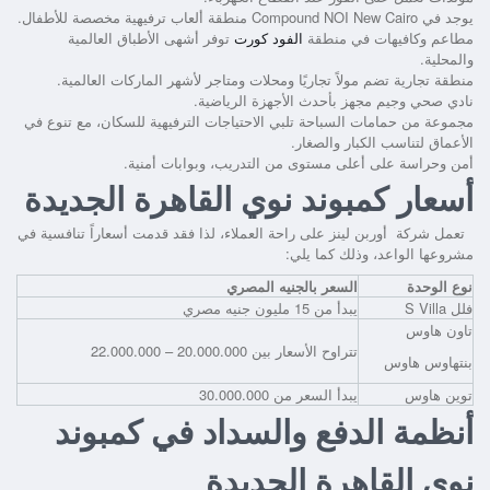
يوجد في Compound NOI New Cairo منطقة ألعاب ترفيهية مخصصة للأطفال.
مطاعم وكافيهات في منطقة
الفود كورت
توفر أشهى الأطباق العالمية
والمحلية.
منطقة تجارية تضم مولاً تجاريًا ومحلات ومتاجر لأشهر الماركات العالمية.
نادي صحي وجيم مجهز بأحدث الأجهزة الرياضية.
مجموعة من حمامات السباحة تلبي الاحتياجات الترفيهية للسكان، مع تنوع في
الأعماق لتناسب الكبار والصغار.
أمن وحراسة على أعلى مستوى من التدريب، وبوابات أمنية.
أسعار كمبوند نوي القاهرة الجديدة
تعمل شركة أوربن لينز على راحة العملاء، لذا فقد قدمت أسعاراً تنافسية في
مشروعها الواعد، وذلك كما يلي:
نوع الوحدة
السعر بالجنيه المصري
فلل S Villa
يبدأ من 15 مليون جنيه مصري
تاون هاوس
تتراوح الأسعار بين 20.000.000 – 22.000.000
بنتهاوس هاوس
توين هاوس
يبدأ السعر من 30.000.000
أنظمة الدفع والسداد في كمبوند
نوي القاهرة الجديدة