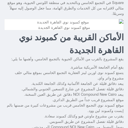
Square في التجمع الخامس وبالتحديد في منطقة اللوتس الحيوية، وهو موقع
مثالي لاقترابه من كل الخدمات والطرق الهامة، مما جعل الوصول إليه سهلاً
وسريعًا.
موقع كمبوند نوي القاهرة الجديدة
الأماكن القريبة من كمبوند نوي
القاهرة الجديدة
يقع المشروع بالقرب من الأماكن الحيوية بالتجمع الخامس، وأهمها ما يلي:
يقع أمام الجامعة الأمريكية مباشرة.
يتمتع كمبوند نوى اوربن لينز العقارية التجمع الخامس
بموقع مثالي خلف
مشروع واتر واي.
يبعد دقائق قليلة عن الجامعة الألمانية وكذلك الجامعة الكندية.
دقائق قليلة تفصل المشروع عن شارع التسعين الجنوبي والشمالي.
يبعد NOI Compound New Cairo دقائق عن طريق العين السخنة.
موقع المشروع قريب جداً من الطريق الدائري.
موقع
كمبوند نوي التجمع الخامس
قريب من مشروعات كبيرة من ضمنها بالم
إيست وكمبوند لين وود.
يقترب من مشروع ماونتن فيو وكذلك كمبوند سعادة.
دقائق قليلة تفصل المشروع عن طريق السويس.
يسهل الوصول من Compound NOI New Cairo إلى مدينتي.