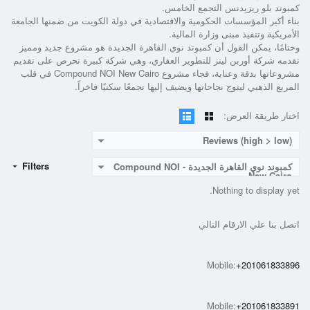
كمبوند بلو ريزيدنس التجمع الخامس.
بناء أكبر المؤسسات الحكومية والاقتصادية في دولة الكويت من ضمنها الجامعة
الأمريكية وتنفيذ مبنى وزارة المالية.
وختامًا، يمكن القول أن كمبوند نوي القاهرة الجديدة هو مشروع جديد ومميز
تقدمه شركة أوربن لينز للتطوير العقاري، وهي شركة كبيرة تحرص على تقديم
مشروعاتها بدقة وعناية، فجاء مشروع Compound NOI New Cairo في قلب
المربع الذهبي ليتوج نجاحاتها ويضيف إليها تجمعًا سكنيًا فاخراً.
اختار طريقة العرض:
Reviews (high > low)
Filters
كمبوند نوي القاهرة الجديدة - Compound NOI
New Cairo
Nothing to display yet.
اتصل بنا علي الارقام التالي
Mobile:
+201061833896
Mobile:
+201061833891