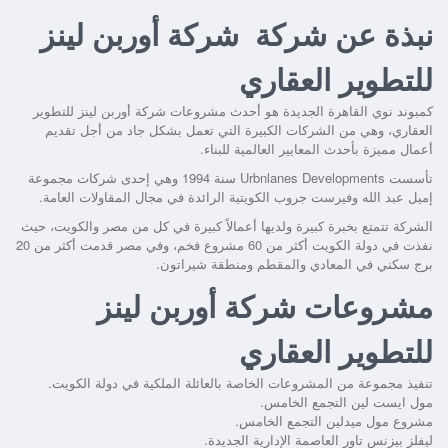
نبذة عن شركة شركة أوربن لينز
للتطوير العقاري
كمبوند نوي القاهرة الجديدة هو أحدث مشروعات شركة أوربن لينز للتطوير
العقاري، وهي من الشركات الكبيرة التي تعمل بشكل جاد من أجل تقديم
أعمال مميزة بأحدث المعايير العالمية للبناء.
تأسست Urbnlanes Developments سنة 1994 وهي إحدى شركات مجموعة
إميل عبد الله وفيرست جروب الكويتية الرائدة في مجال المقاولات العامة.
الشركة تتمتع بخبرة كبيرة ولديها أعمالاً كبيرة في كل من مصر والكويت، حيث
نفذت في دولة الكويت أكثر من 60 مشروع فخم، وفي مصر قدمت أكثر من 20
برج سكني في المعادي والمقطم ومنطقة شيراتون.
مشروعات شركة أوربن لينز
للتطوير العقاري
تنفيذ مجموعة من المشروعات الخاصة بالعائلة الملكية في دولة الكويت.
مول ايست لين التجمع الخامس.
مشروع مول ميدلين التجمع الخامس.
ليفلز بيزنس تاور العاصمة الإدارية الجديدة.