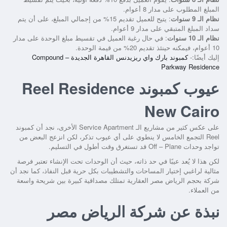
المبلغ المطلوب على مدار 8 أعوام.
نظام الـ 9 سنوات
: يتيح للعميل تقديم 15% من إجمالي المبلغ، على أن يتم
سداد المبلغ المتبقي على مدار 9 أعوام.
نظام الـ 10 سنوات
: في حال رغبة العميل في تقسيط مبلغ الوحدة على مدار
10 أعوام، فيمكنه حينئذ تقديم 20% من قيمة الوحدة.
إليك أيضًا:-
كمبوند بارك واي ريزيدنس القاهرة الجديدة – Compound
Parkway Residence
عيوب كمبوند Reel Residence
New Cairo
على عكس كثير من مشاريع الـ Service Apartment الأخرى، نجد أن
كمبوند
Reel التجمع الخامس
لا ينطوي على أي عيوب تذكر، لكن انزعج البعض من
تواجد وحدات Off – Plane قد تستغرق وقت أطول في التسليم.
لكن هذا لا يُعد عيبًا في حد ذاته، حيث أن الوحدات تحت الإنشاء تعتبر فرصة
مثالية لراغبي إختيار المساحات والتشطيبات بكل حرية قبل النفاذ، كما نجد أن
شركة بحجم الرياض مصر العقارية تمتلك مصداقية كبيرة بين شريحة واسعة
من العملاء.
نبذة عن شركة الرياض مصر