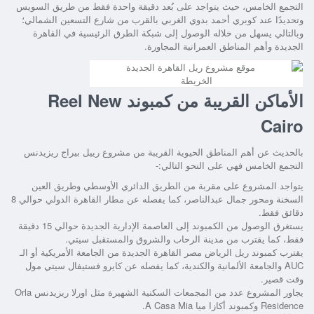
التجمع الخامس
، حيث يتواجد على بُعد دقيقة واحدة فقط من طريق السويس
وتحديدًا عند كوبري أحمد بدوي الغربي بالقرب من شارع التسعين الشمالي؛
وبالتالي يسهل من خلاله الوصول إلى شبكة الطرق الرئيسية في القاهرة
الجديدة وأهم المناطق العمرانية المجاورة.
الخريطة
الأماكن القريبة من كمبوند Reel New
Cairo
بالحديث عن أهم المناطق الحيوية القريبة من
مشروع رييل بيراج ريزيدنس
التجمع الخامس
فهي على النحو التالي:-
يتواجد المشروع على مقربة من الطريق الدائري الأوسطي وطريق العين
السخنة ومحور جمال عبدالناصر، كما يفصله عن مطار القاهرة الدولي حوالي 8
دقائق فقط.
يستغرق الوصول من الكمبوند إلى العاصمة الإدارية الجديدة حوالي 15 دقيقة
فقط، كما يقترب من مدينة الرحاب والشروق والمستقبل سيتي.
يقترب
كمبوند ريل الرياض مصر القاهرة الجديدة
من الجامعة الأمريكية أو الـ
AUC والجامعة الألمانية والكندية، كما يفصله عن كايرو فستيفال سيتي مول
وقت قصير.
يجاور المشروع عدد من المجمعات السكنية الشهيرة مثل اورلا ريزيدنس Orla
Residence وكمبوند أكازا ميا A Casa Mia.