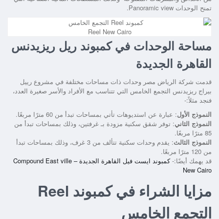
تمنح الوحدات Panoramic view.
Reel New Cairo
مساحة الوحدات في كمبوند ريل ريزيدنس
القاهرة الجديدة
قدمت شركة الرياض مصر وحدات ذات مساحات مختلفة في
مشروع رييل
بيراج ريزيدنس التجمع الخامس
التي تتناسب مع الأفراد والأسر صغيرة العدد،
فنجد مثلاً:-
النموذج الأول
: عبارة عن استديوهات تأتي بمساحات تبدأ من 60 مترًا مربعًا.
النموذج الثاني
: توفر شقق سكنية مزودة بـ غرفتين، وذلك بمساحات تبدأ من
85 مترًا مربعًا.
النموذج الثالث
: يقدم وحدات سكنية تتألف من 3 غرف، وذلك بمساحات تبدأ
من 120 مترًا مربعًا.
قد يهمك أيضًا:-
كمبوند ايست فيل القاهرة الجديدة – Compound East ville
New Cairo
مزايا الشراء في كمبوند Reel
التجمع الخامس