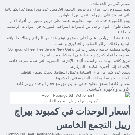
تيسير كثير من الخدمات.
يضم
مشروع رييل بيراج ريزيدنس التجمع الخامس
عدد من المصاعد الكهربائية
التي تساعد على سهولة التنقل بين الطوابق.
يوفر الكمبوند خدمات أمنية متطورة، تعتمد على فريق متميز من أفراد الأمن
يعمل طوال اليوم، وعدد من كاميرات المراقبة الموزعة في البوابات الرئيسية
والخلفية.
إنشاء منطقة رياضية على أعلى مستوى توفر عدد من النوادي وصالات اللياقة
البدنية وكذلك مراكز الساونا والجاكوزي والسبا.
تواجد منطقة خاصة بالسيارات في
Compound Reel Residence New Cairo
تستوعب أعداد كبيرة وتحافظ على المركبات من السرقة.
تعزيز كافة الوحدات بواسطة ألياف الإنترنت البصرية التي تقدم سرعة فائقة،
بالإضافة إلى أجهزة التكييف المركزية.
تعيين عدد كبير من فرق الصيانة وعمال النظافة، بحيث يضمن لقاطني
الوحدات حماية المرافق الخدمية في المشروع.
تتضمن كافة الشقق مطبخ خاص بها يتوافق مع حجم الوحدة ويوفر كافة
الأدوات والأجهزة الأساسية.
كمبوند بيراج رييل التجمع الخامس
أسعار الوحدات في كمبوند بيراج
رييل التجمع الخامس
جاءت أسعار الوحدات السكنية في كمبوند
Compound Reel Residence New