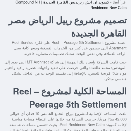
اقرأ أيضًا:-
كمبوند ان اتش ريزيدنس القاهرة الجديدة | Compound NH
Residence New Cairo
تصميم مشروع رييل الرياض مصر
القاهرة الجديدة
اعتمد مشروع
Reel – Peerage 5th Settlement
على فكرة Reel Service
Apartment التي تتضمن عدد كبير من الخدمات الفندقية وتوفر كافة سبل
الراحة للعملاء، وفي نفس الوقت تمتلك تصميمات معمارية فاخرة.
حيث قامت الشركة بإسناد تلك المهمة إلى شركة MT Architect التي تعود إلى
المهندس/ محمد طلعت؛ والتي حرصت على تنفيذ واجهات عصرية راقية واختيار
مواد طلاء مُريحة للعينين، بالإضافة إلى تقسيم الوحدات من الداخل بشكل
هندسي مبتكر.
المساحة الكلية لمشروع Reel –
Peerage 5th Settlement
بلغت المساحة الإجمالية لمشروع بيراج التجمع الخامس 10 فدان أي حوالي
42,000 مترًا مربعًا، حرصت الشركة من خلالها على اقتطاع مساحة مناسبة
لإقامة كمبوند
Reel Residence New Cairo
، بحيث تتضمن مساحات شاسعة
من الحدائق والمتنزهات المفتوحة وكذلك المسطحات المائية الصناعية التي