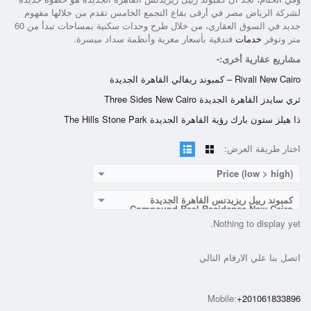
لشركة الرياض مصر في أرقى بقاع التجمع الخامس تقدم من خلالها مفهوم
جديد في السوق العقاري، من خلال طرح وحدات سكنية بمساحات تبدأ من 60
متر وتوفر
خدمات
فندقية بأسعار مغرية وأنظمة سداد ميسرة.
مشاريع عقارية أخرى:-
Rivali New Cairo – كمبوند ريفالي القاهرة الجديدة
ثري سايدز القاهرة الجديدة Three Sides New Cairo
ذا هيلز ستون بارك رؤية القاهرة الجديدة The Hills Stone Park
اختار طريقة العرض:
Price (low > high)
كمبوند رييل ريزيدنس القاهرة الجديدة
Compound Reel Residence New Cairo
Nothing to display yet.
اتصل بنا علي الارقام التالي
Mobile:
+201061833896