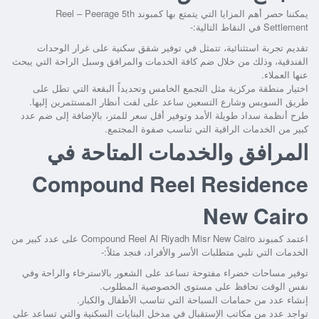
يمكننا حصر أهم المزايا التي يتمتع بها كمبوند
Reel – Peerage 5th
Settlement
في النقاط التالية:-
تقديم تجربة استثنائية، تتمثل في توفير شقق سكنية على غرار الوحدات
الفندقية، وذلك من خلال ضم كافة الخدمات والمرافق وسبل الراحة التي يبحث
عنها العملاء.
اختيار منطقة مركزية مثل التجمع الخامس وتحديداً البقعة التي تطل على
طريق السويس وشارع التسعين ساعد على لفت أنظار المستثمرين إليها.
طرح أنظمة سداد طويلة الأمد وتوفير أقل سعر للمتر، بالإضافة إلى ضم عدد
كبير من الخدمات الراقية التي تناسب صفوة المجتمع.
المرافق والخدمات المتاحة في
Compound Reel Residence
New Cairo
اعتمد كمبوند
Compound Reel Al Riyadh Misr New Cairo
على عدد كبير من
الخدمات التي تلبي متطلبات الأسر والأفراد، فنجد مثلاً:-
توفير مساحات خضراء مفتوحة تساعد على الشعور بالاسترخاء والراحة وفي
نفس الوقت تحافظ على مستوى الخصوصية المطلوب.
إنشاء عدد من حمامات السباحة التي تناسب الأطفال والكبار.
تواجد عدد من مكاتب الإستقبال في مدخل البنايات السكنية والتي تساعد على