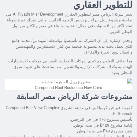
للتطوير العقاري
تعتبر شركة الرياض مصر للتطوير العقاري Al Riyadh Misr Development هي
صاحبة
مشروع رييل بيراج ريزيدنس التجمع الخامس
والتي تمتلك خبرة طويلة
تمتد لأكثر من 8 سنوات في مجال التشييد والبناء في مصر والكثير من دول
الوطن العربي.
وتجدر الإشارة إلى أن الشركة تم تأسيسها بواسطة المهندس/ محمد جامع
الذي يعمل تحت يديه مجموعة ضخمة من كبار الاستشاريين والمهندسين
والعمال ذوي الخبرة والكفاءة.
هذا بخلاف التعاون مع كبرى شركات التخطيط العمراني ومكاتب الاستشارات
الهندسية وكذلك شركات الإدارية والتشغيل؛ مما ساعدها على غزو السوق
المحلي بقوة.
Compound Reel Residence New Cairo
مشروعات شركة الرياض مصر السابقة
كمبوند فير فيو كومبلكس في مدينة الشروق Compound Fair View Complex
El Shorouk.
تأسيس مشروع 176 في حي النرجس.
إقامة مشروع B129 في بيت الوطن.
تنفيذ مشروع F49 في بيت الوطن.
وفي الختام، نجد أن
كمبوند رييل ريزيدنس القاهرة الجديدة
هو خطوة جديدة