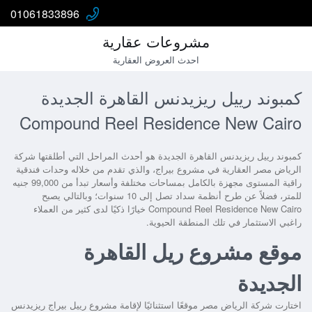
01061833896
مشروعات عقارية
احدث العروض العقارية
كمبوند رييل ريزيدنس القاهرة الجديدة
Compound Reel Residence New Cairo
كمبوند رييل ريزيدنس القاهرة الجديدة
هو أحدث المراحل التي أطلقتها شركة
الرياض مصر العقارية في مشروع بيراج، والذي تقدم من خلاله وحدات فندقية
راقية المستوى مجهزة بالكامل بمساحات مختلفة وأسعار تبدأ من 99,000 جنيه
للمتر، فضلاً عن طرح أنظمة سداد تصل إلى 10 سنوات؛ وبالتالي يصبح
Compound Reel Residence New Cairo
خيارًا ذكيًا لدى كثير من العملاء
راغبي الاستثمار في تلك المنطقة الحيوية.
موقع مشروع ريل القاهرة
الجديدة
اختارت شركة الرياض مصر موقعًا استثنائيًا لإقامة
مشروع رييل بيراج ريزيدنس