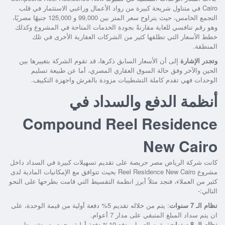
Cairo
في متناول شريحة كبيرة من رواد الأعمال وراغبي الاستثمار في قلب
التجمع الخامس، حيث يتراوح سعر المتر بين 99,000 و 125,000 جنيهًا مصريًا،
وهو رقم تنافسي للغاية مقارنةً بجودة الخدمات المتاحة في المشروع وكذلك
خطط الأسعار التي تطلقها كثير من الشركات العقارية الأخرى في تلك
المنطقة.
وتجدر الإشارة
إلى أن الأسعار السابق ذكرها، قد تقوم الشركة بتغييرها بين
الحين والآخر وفق حالة السوق العقاري المصري، أما عن طبيعة تسليم
الوحدات فهي تقدم كاملة التشطيبات مزودة بالفرش واجهزة التكييف.
أنظمة الدفع والسداد في
Compound Reel Residence
New Cairo
كانت شركة الرياض مصر حريصة على تقديم تسهيلات كبيرة في السداد داخل
مشروع Reel Residence New Cairo
بحيث تتوافق مع الإمكانيات المادية لدى
كثير من العملاء، فنجد مثلاً أبرز انظمة التقسيط التي قامت بطرحها على النحو
التالي:-
نظام الـ 7 سنوات
: يتم من خلاله تقديم 5% دفعة أولية من قيمة الوحدة، على
ان يتم سداد المبلغ المتبقي على مدار 7 أعوام.
نظام الـ 8 سنوات
: يقوم العميل بدفع 10% دفعة أولية، بحيث يتم تقسيط