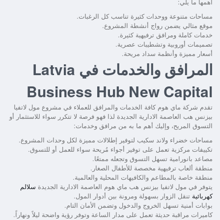
أهمها ما يلي:
مساحات متنوعة ووحدات كثيرة تناسب كل الرغبات.
موقع مثالي يضمن رواج أنشطة المشروع.
خدمات كاملة ومرافق ترفيهية كثيرة.
تصميمات أوروبية وتشطيبات عصرية.
أسعار مميزة وأنظمة سداد مريحة.
المرافق والخدمات في Latvia
Business Hub New Capital
تقدم شركة ماي هوم كافة الخدمات والمرافق للعملاء في مشروع
مول لاتفيا
بيزنس هب العاصمة الادارية الجديدة
لذا فهو فرصة لا تتكرر سواء للاستثمار أو
التسوق المريح، وإليك أهم ما به من مرافق وخدمات:
مساحات خضراء ولاند سكيب لتوفير إطلالات مميزة لكل وحدات المشروع.
تكييفات مركزية تعمل على توفير أجواء مُريحة سواء للعمل أو للتسوق.
مصاعد بانورامية تسهل التسوق وتجعله ممتعًا.
منطقة ألعاب ترفيهية مخصصة للأطفال الصغار.
منطقة خاصة بالمطاعم والكافيهات المحلية والعالمية.
يتوفر في
مول لاتفيا بيزنس هب ماي هوم العاصمة الادارية الجديدة
سلالم
كهربائية
تنقل الزوار بسهولة ومرونة بين أدوار المول.
بوابات أمنية تسهل الخروج والدخول وتضمن الأمان التام.
كاميرات مراقبة حديثة تعمل على مدار الساعة وتوفر رؤية واضحة ليلاً ونهاراً.