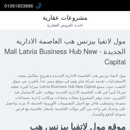
01061833896
مشروعات عقارية
احدث العروض العقارية
مول لاتفيا بيزنس هب العاصمة الادارية
الجديدة - Mall Latvia Business Hub New
Capital
مول لاتفيا بيزنس هب العاصمة الادارية الجديدة
مشروع متكامل متعدد
الاستخدامات تقدمه شركة ماي هوم في موقع مميز جداً بالقرب من سوق
الذهب، حيث يتمتع
Latvia Business Hub New Capital
بمزايا كثيرة جعلته
صرحًا كبيراً في قلب العاصمة الادارية الجديدة يتهافت على الاستثمار فيه
الكثيرين، حيث يوفر المشروع محلات وعيادات ومكاتب إدارية بمساحات
متنوعة وتشطيب فاخر مع أجمل التصميمات الأوروبية الحديثة، لا تتردد واحصل
على وحدتك في واحد من أكبر مولات العاصمة بأسعار تنافسية مع فرص
متنوعة للدفع والسداد.
موقع مول لاتفيا بيزنس هب