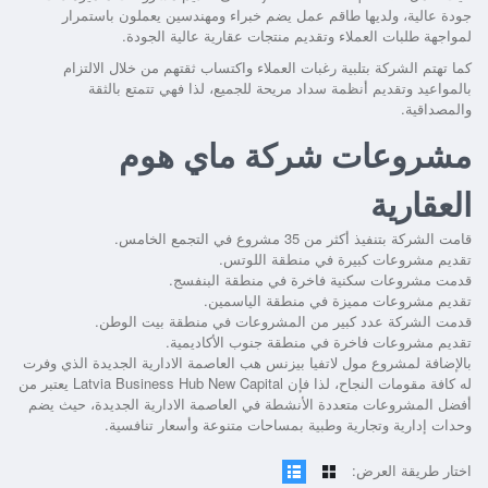
جودة عالية، ولديها طاقم عمل يضم خبراء ومهندسين يعملون باستمرار
لمواجهة طلبات العملاء وتقديم منتجات عقارية عالية الجودة.
كما تهتم الشركة بتلبية رغبات العملاء واكتساب ثقتهم من خلال الالتزام
بالمواعيد وتقديم أنظمة سداد مريحة للجميع، لذا فهي تتمتع بالثقة
والمصداقية.
مشروعات شركة ماي هوم
العقارية
قامت الشركة بتنفيذ أكثر من 35 مشروع في التجمع الخامس.
تقديم مشروعات كبيرة في منطقة اللوتس.
قدمت مشروعات سكنية فاخرة في منطقة البنفسج.
تقديم مشروعات مميزة في منطقة الياسمين.
قدمت الشركة عدد كبير من المشروعات في منطقة بيت الوطن.
تقديم مشروعات فاخرة في منطقة جنوب الأكاديمية.
بالإضافة لمشروع
مول لاتفيا بيزنس هب العاصمة الادارية الجديدة
الذي وفرت
له كافة مقومات النجاح، لذا فإن
Latvia Business Hub New Capital
يعتبر من
أفضل المشروعات متعددة الأنشطة في العاصمة الادارية الجديدة، حيث يضم
وحدات إدارية وتجارية وطبية بمساحات متنوعة وأسعار تنافسية.
اختار طريقة العرض: