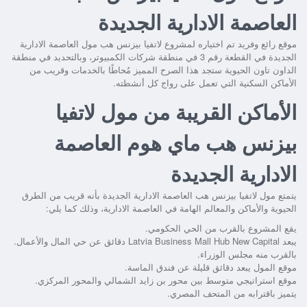
العاصمة الادارية الجديدة
موقع رائع وفريد تم اختياره لمشروع
لاتفيا بيزنس هب مول العاصمة الادارية
الجديدة
في القطعة رقم 3 في منطقة شركات الكمبيوتر، وبالتحديد في منطقة
الداون تاون الحيوية ستجد هذا الصرح المميز مُحاطًا بالخدمات وقريب من
الأماكن السكنية التي تعمل على رواج كل أنشطته.
الأماكن القريبة من مول لاتفيا
بيزنس هب ماي هوم العاصمة
الادارية الجديدة
يتمتع
مول لاتفيا بيزنس هب العاصمة الادارية الجديدة
بأنه قريب من الطرق
الحيوية والأماكن والمعالم الهامة في العاصمة الادارية، وذلك كما يلي:
يقع المشروع بالقرب من الحي الحكومي.
يبعد
Latvia Business Mall Hub New Capital
دقائق عن حي المال والأعمال.
بالقرب منه مجلس الوزراء.
موقع المول يبعد دقائق قليلة عن فندق الماسة.
موقع استراتيجي متوسط بين محور بن زايد الشمالي والمحور المركزي.
يتميز باقترابه من المتحف المصري.