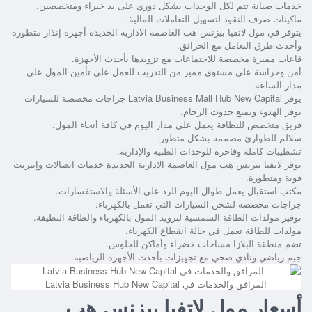
خدمات صيانة تتم لكل الوحدات بشكل دوري على يد خبراء ومتخصصين.
ماكينات صرف النقود لتسهيل التعاملات المالية.
يتوفر في
مول لاتفيا بيزنس هب العاصمة الادارية الجديدة
أجهزة إنذار متطورة
وأحدث طرق التعامل مع الحرائق.
قاعات مميزة مخصصة للاجتماعات مع تزويدها بأحدث الأجهزة.
أمن وحراسة على مستوى مميز من التدريب للعمل على تأمين المول على
مدار الساعة.
يوفر
Latvia Business Mall Hub New Capital
جراجات مخصصة للسيارات
توفر الهدوء وتمنع حدوث الزحام.
فريق متخصص للنظافة يعمل على مدار اليوم في كافة أنحاء المول.
سلالم للطوارئ مصممة بشكل متطور.
تشطيبات كاملة وفاخرة للوحدات الطبية والإدارية.
يوفر
لاتفيا بيزنس هب مول العاصمة الادارية الجديدة
خدمات اتصالات وإنترنت
قوية ومتطورة.
مكتب استقبال يعمل طوال اليوم للرد على الأسئلة والاستفسارات.
جراجات مخصصة لشحن السيارات التي تعمل بالكهرباء.
توفير مولدات الطاقة الشمسية لتزويد المول بالكهرباء والطاقة النظيفة.
مولدات للطاقة تعمل في حالة انقطاع الكهرباء.
تضم منطقة البلازا مساحات خضراء وأماكن للجلوس.
جيم رياضي ونادي صحي مع تجهيزات بأحدث الأجهزة الرياضية.
المرافق والخدمات في Latvia Business Hub New Capital
أسعار مول لاتفيا بيزنس هب