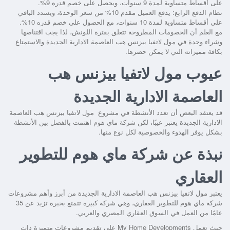
على أقساط متساوية لمدة 9 سنوات، ويحصل على خصم قدره 9%.
نظام الدفع الرابع: يدفع العميل مقدم 10% من سعر الوحدة، ويسدد الباقي
على أقساط متساوية لمدة 10 سنوات، مع الحصول على خصم قدره 10%.
مع العلم أن الخصومات المطروحة تتعلق بفترة اللونش، لذا يجب اقتناصها
وشراء وحدة في
مول لاتفيا بيزنس هب العاصمة الادارية الجديدة
والاستمتاع
بكافة مميزاته التي لا يمكن حصرها.
عيوب مول لاتفيا بيزنس هب
العاصمة الادارية الجديدة
قد يعتقد البعض أن تعدد الأنشطة في مشروع
مول لاتفيا بيزنس هب العاصمة
الادارية الجديدة
يعتبر عيبًا، لكن شركة ماي هوم اهتمت بالفصل بين الأنشطة
بشكل يوفر الهدوء والخصوصية لكل نوع منها.
نبذة عن شركة ماي هوم للتطوير
العقاري
يعتبر
مول لاتفيا بيزنس هب العاصمة الادارية الجديدة
من أبرز وأهم مشروعات
شركة ماي هوم للتطوير العقاري، وهي شركة كبيرة تتمتع بخبرة تزيد عن 35
عامًا من العمل في السوق العقاري المصري والعربي.
حيث تعمل My Home Developments على تقديم مشروعات متميزة ذات