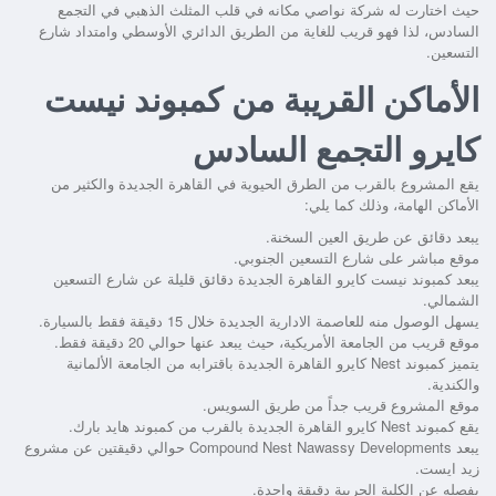
حيث اختارت له شركة نواصي مكانه في قلب المثلث الذهبي في التجمع
السادس، لذا فهو قريب للغاية من الطريق الدائري الأوسطي وامتداد شارع
التسعين.
الأماكن القريبة من كمبوند نيست
كايرو التجمع السادس
يقع المشروع بالقرب من الطرق الحيوية في القاهرة الجديدة والكثير من
الأماكن الهامة، وذلك كما يلي:
يبعد دقائق عن طريق العين السخنة.
موقع مباشر على شارع التسعين الجنوبي.
يبعد
كمبوند نيست كايرو القاهرة الجديدة
دقائق قليلة عن شارع التسعين
الشمالي.
يسهل الوصول منه للعاصمة الادارية الجديدة خلال 15 دقيقة فقط بالسيارة.
موقع قريب من الجامعة الأمريكية، حيث يبعد عنها حوالي 20 دقيقة فقط.
يتميز
كمبوند Nest كايرو القاهرة الجديدة
باقترابه من الجامعة الألمانية
والكندية.
موقع المشروع قريب جداً من طريق السويس.
يقع
كمبوند Nest كايرو القاهرة الجديدة
بالقرب من كمبوند هايد بارك.
يبعد
Compound Nest Nawassy Developments
حوالي دقيقتين عن مشروع
زيد ايست.
يفصله عن الكلية الحربية دقيقة واحدة.