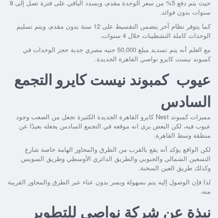
حيث يتم دفع 5% من سعر الوحدة مقدم، ويسدد الباقي على فترة تصل إلى 8
سنوات بدون فوائد.
كما يتوفر نظام آخر يتضمن التقسيط على 12 سنة بدون مقدم، ويتم تسليم
الوحدات كاملة التشطيبات خلال 4 سنوات.
مع العلم أنه يتم تسديد مبلغ 50,000 جنيه مصري جدية حجز الوحدات في
كمبوند نيست كايرو نواصي القاهرة الجديدة
.
عيوب كمبوند نيست كايرو التجمع
السادس
مميزات
كمبوند Nest كايرو القاهرة الجديدة
الكثيرة تجعل من الصعب وجود
عيوب فيه، لكن البعض يرى انه موقعه في التجمع السادس يجعله بعيدًا عن
منطقة وسط القاهرة.
لكن الواقع يؤكد أنه يقع بالقرب من الطرق والمحاور الهامة خاصة شارع
التسعين الشمالي والجنوبي والطريق الدائري الأوسطي وطريق السويس
وكذلك طريق العين السخنة.
لذا فإن الوصول إليه يتم بسهولة ويسر بدون عناء عبر الطرق والمحاور القريبة
منه.
نبذة عن شركة نواصي للتطوير