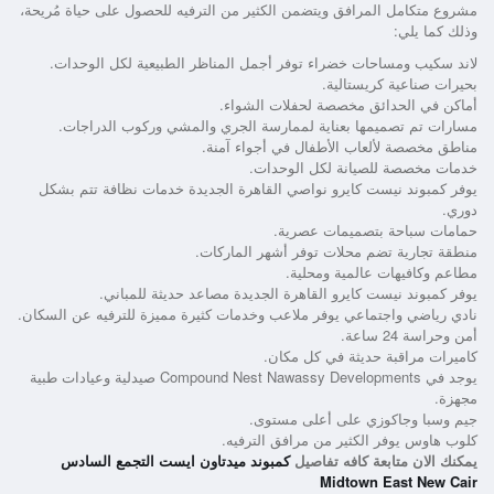
مشروع متكامل المرافق ويتضمن الكثير من الترفيه للحصول على حياة مُريحة،
وذلك كما يلي:
لاند سكيب ومساحات خضراء توفر أجمل المناظر الطبيعية لكل الوحدات.
بحيرات صناعية كريستالية.
أماكن في الحدائق مخصصة لحفلات الشواء.
مسارات تم تصميمها بعناية لممارسة الجري والمشي وركوب الدراجات.
مناطق مخصصة لألعاب الأطفال في أجواء آمنة.
خدمات مخصصة للصيانة لكل الوحدات.
يوفر
كمبوند نيست كايرو نواصي القاهرة الجديدة
خدمات نظافة تتم بشكل
دوري.
حمامات سباحة بتصميمات عصرية.
منطقة تجارية تضم محلات توفر أشهر الماركات.
مطاعم وكافيهات عالمية ومحلية.
يوفر
كمبوند نيست كايرو القاهرة الجديدة
مصاعد حديثة للمباني.
نادي رياضي واجتماعي يوفر ملاعب وخدمات كثيرة مميزة للترفيه عن السكان.
أمن وحراسة 24 ساعة.
كاميرات مراقبة حديثة في كل مكان.
يوجد في
Compound Nest Nawassy Developments صيدلية
وعيادات طبية
مجهزة.
جيم وسبا وجاكوزي على أعلى مستوى.
كلوب هاوس يوفر الكثير من مرافق الترفيه.
يمكنك الان متابعة كافه تفاصيل
كمبوند ميدتاون ايست التجمع السادس
Midtown East New Cair