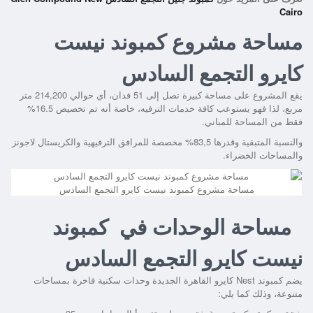
Cairo
مساحة مشروع كمبوند نيست
كايرو التجمع السادس
يقع المشروع على مساحة كبيرة تصل إلى 51 فدان، أي حوالي 214,200 متر
مربع، لذا فهو يستوعب كافة خدمات الترفيه، خاصة أنه تم تخصيص 16.5%
فقط من المساحة للمباني.
والنسبة المتبقية وقدرها 83,5% مخصصة للمرافق الترفيهية والكريستال لاجونز
والمساحات الخضراء.
مساحة مشروع كمبوند نيست كايرو التجمع السادس
مساحة الوحدات في كمبوند
نيست كايرو التجمع السادس
يضم
كمبوند Nest كايرو القاهرة الجديدة
وحدات سكنية فاخرة بمساحات
متنوعة، وذلك كما يلي: