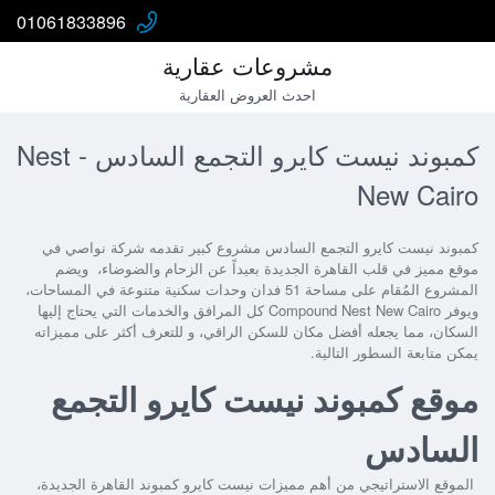
01061833896
مشروعات عقارية
احدث العروض العقارية
كمبوند نيست كايرو التجمع السادس - Nest
New Cairo
كمبوند نيست كايرو التجمع السادس
مشروع كبير تقدمه شركة نواصي في
موقع مميز في قلب القاهرة الجديدة بعيداً عن الزحام والضوضاء، ويضم
المشروع المُقام على مساحة 51 فدان وحدات سكنية متنوعة في المساحات،
ويوفر
Compound Nest New Cairo
كل المرافق والخدمات التي يحتاج إليها
السكان، مما يجعله أفضل مكان للسكن الراقي، و للتعرف أكثر على مميزاته
يمكن متابعة السطور التالية.
موقع كمبوند نيست كايرو التجمع
السادس
الموقع الاستراتيجي من أهم مميزات
نيست كايرو كمبوند القاهرة الجديدة
،