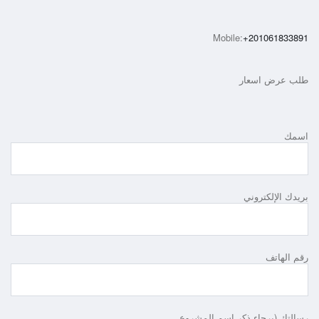
Mobile:
+201061833891
طلب عرض اسعار
اسمك
بريدك الإلكتروني
رقم الهاتف
رسالتك (برجاء ذكر اسم المشروع