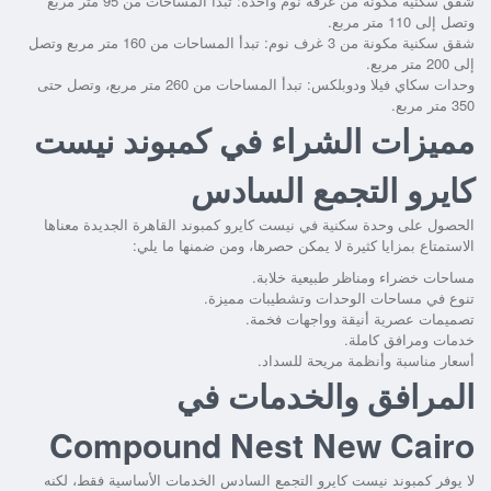
شقق سكنية مكونة من غرفة نوم واحدة: تبدأ المساحات من 95 متر مربع
وتصل إلى 110 متر مربع.
شقق سكنية مكونة من 3 غرف نوم: تبدأ المساحات من 160 متر مربع وتصل
إلى 200 متر مربع.
وحدات سكاي فيلا ودوبلكس: تبدأ المساحات من 260 متر مربع، وتصل حتى
350 متر مربع.
مميزات الشراء في كمبوند نيست
كايرو التجمع السادس
الحصول على وحدة سكنية في
نيست كايرو كمبوند القاهرة الجديدة
معناها
الاستمتاع بمزايا كثيرة لا يمكن حصرها، ومن ضمنها ما يلي:
مساحات خضراء ومناظر طبيعية خلابة.
تنوع في مساحات الوحدات وتشطيبات مميزة.
تصميمات عصرية أنيقة وواجهات فخمة.
خدمات ومرافق كاملة.
أسعار مناسبة وأنظمة مريحة للسداد.
المرافق والخدمات في
Compound Nest New Cairo
لا يوفر
كمبوند نيست كايرو التجمع السادس
الخدمات الأساسية فقط، لكنه