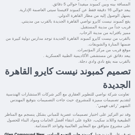
المسافة بينه وبين كمبوند ميفيدا حوالي 5 دقائق.
يبعد حوالي 16 دقيقة فقط عن كمبوند لافيستا سيتى العاصمة الإدارية.
يسهل الوصول إليه من مطار القاهرة الدولي.
يقع
كمبوند نيست كايرو نواصي القاهرة الجديدة
بالقرب من مدينتي.
قريب جداً من مدينة المستقبل.
مميز باقترابه من مدينة الرحاب.
بالقرب من
نيست كايرو كمبوند القاهرة الجديدة
توجد مدارس دولية كبيرة من
ضمنها المنارة والشويفات.
موقع قريب من مركز المؤتمرات.
يبعد دقائق عن مستشفى الأكاديمية الطبية العسكرية .
بالقرب منه يقع نادي وادي دجلة.
تصميم كمبوند نيست كايرو القاهرة
الجديدة
تعاونت شركة نواصي للتطوير العقاري مع أكبر شركات الاستشارات الهندسية
لتقديم تصميمات مميزة للمشروع، حيث جاءت التصميمات بتوقيع المهندس
الشهير “رائف فهمي”.
وقد تم التركيز على اختيار تصميمات عصرية للمباني بشكل ينسجم مع المناظر
الطبيعية واللاند سكيب، علاوة على انتقاء أفضل الخامات ومواد البناء للحصول
على مشروع متوافق مع المعايير العالمية وقواعد الاستدامة.
تعرف على المزيد حول
كمبوند جلين التجمع السادس Glen Compound New