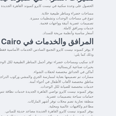
الحصول على وحدة سكنية في
نيست كايرو كمبوند القاهرة الجديدة
م
مساحات خضراء ومناظر طبيعية خلابة.
تنوع في مساحات الوحدات وتشطيبات مميزة.
تصميمات عصرية أنيقة وواجهات فخمة.
خدمات ومرافق كاملة.
أسعار مناسبة وأنظمة مريحة للسداد.
المرافق والخدمات في Compound Nest New Cairo
لا يوفر
كمبوند نيست كايرو التجمع السادس
الخدمات الأساسية فقط،
وذلك كما يلي:
لاند سكيب ومساحات خضراء توفر أجمل المناظر الطبيعية لكل الوح
بحيرات صناعية كريستالية.
أماكن في الحدائق مخصصة لحفلات الشواء.
مسارات تم تصميمها بعناية لممارسة الجري والمشي وركوب الدراج
مناطق مخصصة لألعاب الأطفال في أجواء آمنة.
خدمات مخصصة للصيانة لكل الوحدات.
يوفر
كمبوند نيست كايرو نواصي القاهرة الجديدة
خدمات نظافة تتم
حمامات سباحة بتصميمات عصرية.
منطقة تجارية تضم محلات توفر أشهر الماركات.
مطاعم وكافيهات عالمية ومحلية.
يوفر
كمبوند نيست كايرو القاهرة الجديدة
مصاعد حديثة للمباني.
نادي رياضي واجتماعي يوفر ملاعب وخدمات كثيرة مميزة للترفيه ع