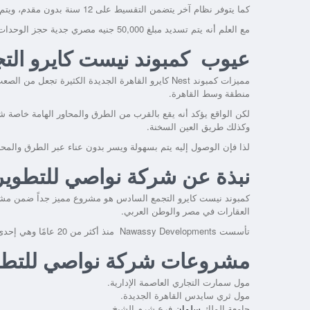
كما يتوفر نظام آخر يتضمن التقسيط على 12 سنة بدون مقدم، ويتم تسليم الوحدات كاملة التشطيبات خلال 4 سنوات.
مع العلم أنه يتم تسديد مبلغ 50,000 جنيه مصري جدية حجز الوحدات في
عيوب كمبوند نيست كايرو ال
مميزات
كمبوند Nest كايرو القاهرة الجديدة
الكثيرة تجعل من الصعب 
منطقة وسط القاهرة.
لكن الواقع يؤكد أنه يقع بالقرب من الطرق والمحاور الهامة خاصة
وكذلك طريق العين السخنة.
لذا فإن الوصول إليه يتم بسهولة ويسر بدون عناء عبر الطرق والمحاو
نبذة عن شركة نواصي للتطوير
كمبوند نيست كايرو التجمع السادس
هو مشروع مميز جداً ضمن مشر
العقارات في مصر والوطن العربي.
تأسست
Nawassy Developments
منذ أكثر من 20 عامًا وهي إحدى الشركات التابعة لشركة إنكو ENCO المتخصصة في مجال المقاولات والإنشاءات.
مشروعات شركة نواصي للتطوي
مول سمارت التجاري العاصمة الإدارية.
مول ثري سايدس القاهرة الجديدة.
جامعة الملك
سلمان
فرع شرم الشيخ.