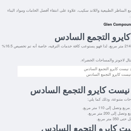
لمناظر الطبيعية واللاند سكيب، علاوة على انتقاء أفضل الخامات ومواد البناء
ايرو التجمع السادس
يقع المشروع على مساحة كبيرة تصل إلى 51 فدان، أي حوالي 214,200 متر مربع، لذا فهو يستوعب كافة خدمات الترفيه، خاصة أنه تم تخصيص 16.5%
يست كايرو التجمع السادس
 نيست كايرو التجمع السادس
ات متنوعة، وذلك كما يلي:
يست كايرو التجمع السادس