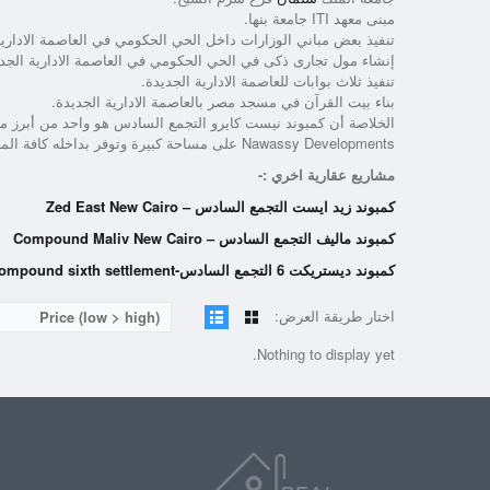
مبنى معهد ITI جامعة بنها.
تنفيذ بعض مباني الوزارات داخل الحي الحكومي في العاصمة الادارية
إنشاء مول تجارى ذكى في الحي الحكومي في العاصمة الادارية الجدي
تنفيذ ثلاث بوابات للعاصمة الادارية الجديدة.
بناء بيت القرآن في مسجد مصر بالعاصمة الادارية الجديدة.
الخلاصة أن
كمبوند نيست كايرو التجمع السادس
هو واحد من أبرز م
Nawassy Developments
على مساحة كبيرة وتوفر بداخله كافة الم
مشاريع عقارية اخري :-
كمبوند زيد ايست التجمع السادس – Zed East New Ca‎iro
كمبوند ماليف التجمع السادس – Compound Maliv New Cairo
كمبوند ديستريكت 6 التجمع السادس-district 6 compound sixth settlement
اختار طريقة العرض:
Price (low > high)
Nothing to display yet.