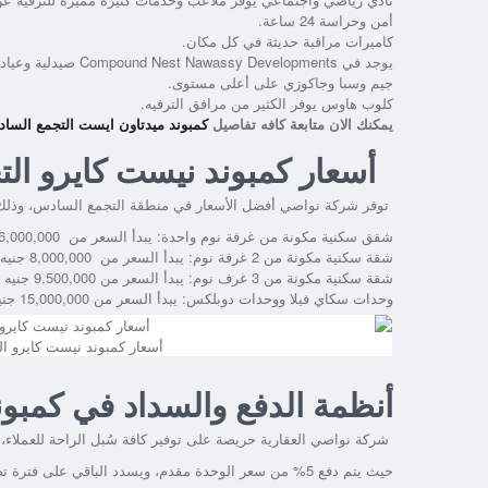
أمن وحراسة 24 ساعة.
كاميرات مراقبة حديثة في كل مكان.
يوجد في
Compound Nest Nawassy Developments صيدلية
وعيادا
جيم وسبا وجاكوزي على أعلى مستوى.
كلوب هاوس يوفر الكثير من مرافق الترفيه.
يمكنك الان متابعة كافه تفاصيل
كمبوند ميدتاون ايست التجمع السادس wn East New Cair
أسعار كمبوند نيست كايرو ال
توفر شركة نواصي أفضل الأسعار في منطقة التجمع السادس، وذلك ب
شقق سكنية مكونة من غرفة نوم واحدة: يبدأ السعر من 6,000,000 جنيه مصري.
شقة سكنية مكونة من 2 غرفة نوم: يبدأ السعر من 8,000,000 جنيه مصري.
شقة سكنية مكونة من 3 غرف نوم: يبدأ السعر من 9,500,000 جنيه مصري.
وحدات سكاي فيلا ووحدات دوبلكس: يبدأ السعر من 15,000,000 جنيه مصري.
أسعار كمبوند نيست كايرو ا
أنظمة الدفع والسداد في كمبو
شركة نواصي العقارية حريصة على توفير كافة سُبل الراحة للعملاء،
حيث يتم دفع 5% من سعر الوحدة مقدم، ويسدد الباقي على فترة تصل إلى 8 سنوات بدون فوائد.