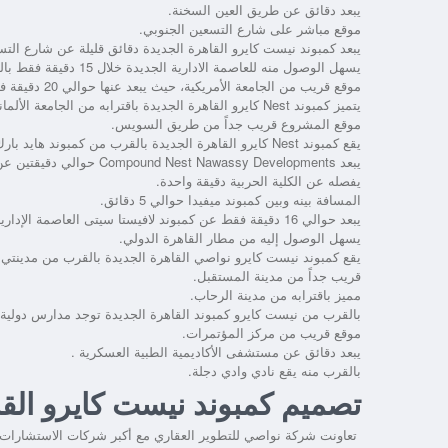
يبعد دقائق عن طريق العين السخنة.
موقع مباشر على شارع التسعين الجنوبي.
يبعد
كمبوند نيست كايرو القاهرة الجديدة
دقائق قليلة عن شارع الت
يسهل الوصول منه للعاصمة الادارية الجديدة خلال 15 دقيقة فقط بالسيارة.
موقع قريب من الجامعة الأمريكية، حيث يبعد عنها حوالي 20 دقيقة فقط.
يتميز
كمبوند Nest كايرو القاهرة الجديدة
باقترابه من الجامعة الألمان
موقع المشروع قريب جداً من طريق السويس.
يقع
كمبوند Nest كايرو القاهرة الجديدة
بالقرب من كمبوند هايد بارك
يبعد
Compound Nest Nawassy Developments
حوالي دقيقتين عن
يفصله عن الكلية الحربية دقيقة واحدة.
المسافة بينه وبين كمبوند ميفيدا حوالي 5 دقائق.
يبعد حوالي 16 دقيقة فقط عن كمبوند لافيستا سيتى العاصمة الإدارية.
يسهل الوصول إليه من مطار القاهرة الدولي.
يقع
كمبوند نيست كايرو نواصي القاهرة الجديدة
بالقرب من مدينتي.
قريب جداً من مدينة المستقبل.
مميز باقترابه من مدينة الرحاب.
بالقرب من
نيست كايرو كمبوند القاهرة الجديدة
توجد مدارس دولية ك
موقع قريب من مركز المؤتمرات.
يبعد دقائق عن مستشفى الأكاديمية الطبية العسكرية .
بالقرب منه يقع نادي وادي دجلة.
تصميم كمبوند نيست كايرو الق
تعاونت شركة نواصي للتطوير العقاري مع أكبر شركات الاستشارات 