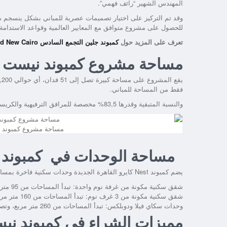
المهندس الشهير “رائف فهمي”.
وقد تم التركيز على اختيار تصميمات عصرية للمباني بشكل ينسجم مع ا
للحصول على مشروع متوافق مع المعايير العالمية وقواعد الاستدامة.
تعرف على المزيد حول
كمبوند جلين التجمع السادس Glen Compound New Cairo
مساحة مشروع كمبوند نيست ك
فقط من المساحة للمباني.
والنسبة المتبقية وقدرها 83,5% مخصصة للمرافق الترفيهية والكريستال لاجونز والمساحات الخضراء.
مساحة مشروع كمبوند ن
مساحة الوحدات في كمبوند
يضم
كمبوند Nest كايرو القاهرة الجديدة
وحدات سكنية فاخرة بمساح
شقق سكنية مكونة من غرفة نوم واحدة: تبدأ المساحات من 95 متر مربع وتصل إلى 110 متر مربع.
شقق سكنية مكونة من 3 غرف نوم: تبدأ المساحات من 160 متر مربع وتصل إلى 200 متر مربع.
وحدات سكاي فيلا ودوبلكس: تبدأ المساحات من 260 متر مربع، وتصل حتى 350 متر مربع.
مميزات الشراء في كمبوند ن