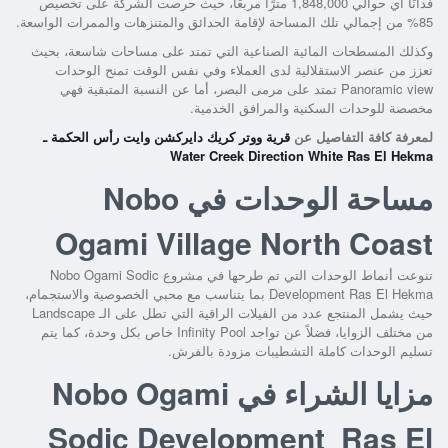
فدانًا أي حوالي 1,848,000 مترًا مربعًا، حيث حرصت الشركة على تخصيص
85% من إجمالي تلك المساحة لإقامة الحدائق والمتنزهات والممرات الواسعة.
وكذلك المسطحات المائية الصناعية التي تمتد على مساحات شاسعة، بحيث
تعزز من عنصر الاستقلالية لدى العملاء وفي نفس الوقت تمنح الوحدات
Panoramic view تمتد على مرمى البصر، أما عن النسبة المتبقية فهي
مخصصة للوحدات السكنية والمرافق الخدمية.
لمعرفة كافة التفاصيل عن
قرية ووتر كريك دايركشن وايت رأس الحكمة ـ
Water Creek Direction White Ras El Hekma
مساحة الوحدات في Nobo
Ogami Village North Coast
تنوعت أنماط الوحدات التي تم طرحها في
مشروع Nobo Ogami Sodic
Development Ras El Hekma
بما يتناسب مع محبي الخصوصية والاستجمام،
حيث يشمل المنتجع عدد من الفيلات الراقية التي تطل على الـ Landscape
من مختلف الزوايا، فضلاً عن تواجد Infinity Pool خاص بكل وحدة، كما يتم
تسليم الوحدات كاملة التشطيبات مزودة بالفرش.
مزايا الشراء في Nobo Ogami
Sodic Development Ras El