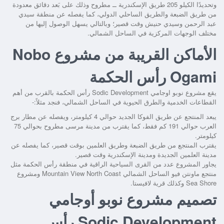
وتحديدًا الكيلو 205 طريق الإسكندرية ــ مطروح وذلك على بَعد دقائق معدودة
من طريق الضبعة والطريق الساحلي الدولي، كما يفصله عن منطقة سيدي
عبد الرحمن وسيدي حنيش وقت قصير؛ وبالتالي يسهل الوصول إليها من
مختلف الوجهات المركزية في الساحل الشمالي.
الأماكن القريبة من مشروع Nobo
Ogami رأس الحكمة
يقع
مشروع نوبو اوجامي Sodic Development رأس الحكمة
بالقرب من أهم
القطاعات الخدمية والطرق الحيوية في الساحل الشمالي، فنجد مثلاً:-
يبعد المنتجع عن طريق الفوكا الجديد حوالي 4 كيلومتر، ويفصله عن مطار برج
العرب حوالي 191 كم فقط، كما يقترب من مدينة مرسى مطروح بحوالي 75
كيلومتر.
يقترب المنتجع من طريق الضبعة وطريق العلمين بوقت قصير، كما يفصله عن
مدينة العلمين الجديدة ومدينة الإسكندرية وقت قصير.
يجاور المشروع عدد من القرى السياحية الراقية في منطقة رأس الحكمة مثل
منتجع ماونتن فيو الساحل الشمالي Mountain View North Coast ومشروع
Sea Shore وكذلك قرية لافيستا.
تصميم مشروع نوبو أوجامي
Sodic Development رأس