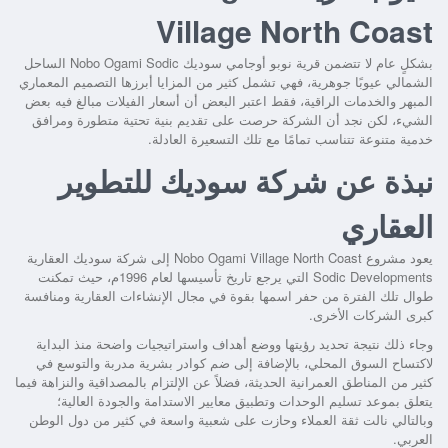
Village North Coast
بشكلٍ عام لا تتضمن
قرية نوبو أوجامي سوديك Nobo Ogami Sodic الساحل
الشمالي
عيوبًا جوهرية، فهي تشمل كثير من المزايا أبرزها التصميم المعماري
المبهر والخدمات الراقية، فقط اعتبر البعض أن أسعار الفيلات مبالغ فيه بعض
الشيء، لكن نجد أن الشركة حرصت على تقديم بنية تحتية متطورة ومرافق
خدمية متنوعة تتناسب تمامًا مع تلك التسعيرة العادلة.
نبذة عن شركة سوديك للتطوير
العقاري
يعود
مشروع Nobo Ogami Village North Coast
إلى شركة سوديك العقارية
Sodic Developments التي يرجع تاريخ تأسيسها لعام 1996م، حيث تمكنت
طوال تلك الفترة من حفر اسمها بقوة في مجال الإنشاءات العقارية ومنافسة
كبرى الشركات الأخرى.
وجاء ذلك نتيجة تحديد رؤيتها ووضع أهداف واستراتيجيات واضحة منذ البداية
لاكتساح السوق المحلي، بالإضافة إلى ضم كوادر بشرية مدربة والتوسع في
كثير من المناطق العمرانية الحديثة، فضلاً عن الإلتزام بالمصداقية والنزاهة فيما
يتعلق بموعد تسليم الوحدات وتطبيق معايير الاستدامة والجودة العالية؛
وبالتالي نالت ثقة العملاء وحازت على شعبية واسعة في كثير من دول الوطن
العربي.