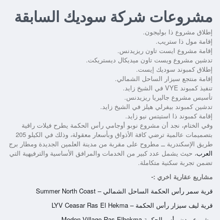
مشروعات شركة سوديك السابقة
إطلاق مشروع ذا بوليجون.
إقامة مول ذا ستريب.
إقامة مشروع ايست تاون ريزيدنس.
تدشين مشروع ويست تاون ميديكال ديستريكت.
إطلاق كمبوند سوديك إيست.
إقامة منتجع سيزار الساحل الشمالي.
تنفيذ كمبوند VYE في الشيخ زايد.
تأسيس مشروع جاليريا ريزيدنس.
تدشين كمبوند بيفرلي هيلز في الشيخ زايد.
إقامة كمبوند ذا استيتس نيو زايد.
وفي الختام، نجد أن
مشروع نوبو أوجامي رأس الحكمة
يطرح فيلات راقية
بتصميمات عالمية ترضي كافة الأذواق وبأسعار معقولة، وذلك في الكيلو 205
طريق الإسكندرية ــ مطروح على مقربة من مدينة العلمين الجديدة ومطار برج
العرب
، حيث يشمل عدد كبير من الخدمات والمرافق الأساسية والترفيهية التي
تضمن تجربة سكنية متكاملة.
مشاريع عقارية اخري :-
قرية سمر رأس الحكمة الساحل الشمالي – Summer North Coast
قرية ليف سيزار رأس الحكمة – LYV Ceasar Ras El Hekma
مشروع مدن رأس الحكمة Modon Village Ras Elhekma