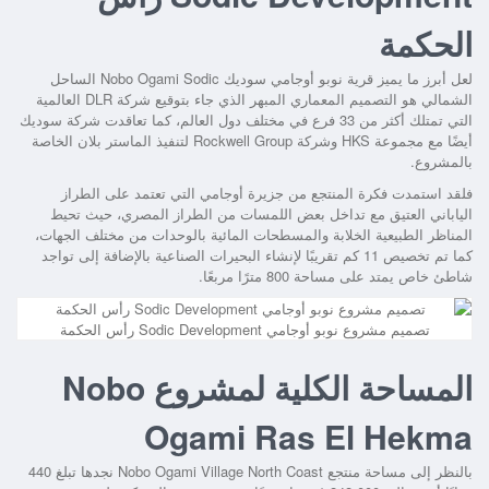
الحكمة
لعل أبرز ما يميز
قرية نوبو أوجامي سوديك Nobo Ogami Sodic الساحل
الشمالي
هو التصميم المعماري المبهر الذي جاء بتوقيع شركة DLR العالمية
التي تمتلك أكثر من 33 فرع في مختلف دول العالم، كما تعاقدت شركة سوديك
أيضًا مع مجموعة HKS وشركة Rockwell Group لتنفيذ الماستر بلان الخاصة
بالمشروع.
فلقد استمدت فكرة المنتجع من جزيرة أوجامي التي تعتمد على الطراز
الياباني العتيق مع تداخل بعض اللمسات من الطراز المصري، حيث تحيط
المناظر الطبيعية الخلابة والمسطحات المائية بالوحدات من مختلف الجهات،
كما تم تخصيص 11 كم تقريبًا لإنشاء البحيرات الصناعية بالإضافة إلى تواجد
شاطئ خاص يمتد على مساحة 800 مترًا مربعًا.
تصميم مشروع نوبو أوجامي Sodic Development رأس الحكمة
المساحة الكلية لمشروع Nobo
Ogami Ras El Hekma
بالنظر إلى مساحة
منتجع Nobo Ogami Village North Coast
نجدها تبلغ 440