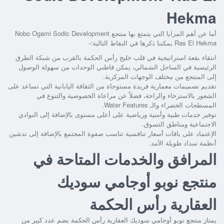
Hekma
أما عن أهم المزايا التي يتمتع بها
منتجع Nobo Ogami Sodic Development
Ras El Hekma
يمكننا ذكرها في النقاط التالية:-
انتقاء بقعة استراتيجية في قلب خليج رأس الحكمة بالقرب من شبكة الطرق
الرئيسية في الساحل الشمالي، يمكن قاطني الوحدات من سهولة الوصول
إلى المنتجع من مختلف الوجهات المركزية.
تقديم تصميمات معمارية فريدة مستوحاة من الثقافة اليابانية التي تساعد على
الشعور بالاسترخاء والراحة، فضلاً عن مراعاة الخصوصية والتنوع في
المسطحات الخضراء والـ Water Features.
توفير خدمات طبية وأمنية ورياضية على أعلى مستوى بالإضافة إلى النوادي
الاجتماعية ومناطق التسوق.
الإعتماد على باقات أسعار تنافسية تناسب صفوة المجتمع بالإضافة إلى تدشين
أنظمة سداد طويلة الأمد.
المرافق والخدمات المتاحة في
منتجع نوبو أوجامي سوديك
العقارية رأس الحكمة
يمتاز
منتجع نوبو أوجامي سوديك العقارية رأس الحكمة
بضم عدد كبير من