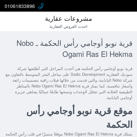
01061833896
مشروعات عقارية
احدث العروض العقارية
قرية نوبو أوجامي رأس الحكمة ـ Nobo
Ogami Ras El Hekma
قرية نوبو أوجامي رأس الحكمة
هي أحدث المراحل التي أطلقتها شركة
سوديك العقارية Sodic Development على ساحل البحر المتوسط بالتعاون مع
شركة Nobo اليابانية، والتي قدمت من خلالها فيلات راقية بتصميمات رائعة
وأسعار تنافسية، كما تمتاز قرية
Nobo Ogami Ras El Hekma
بالمناظر
الطبيعية الخلابة التي تتخلل الوحدات وتمنحها طابعًا جماليًا يضاهي جزيرة
أوجامي اليابانية.
موقع قرية نوبو أوجامي رأس
الحكمة
تمتلك
قرية Nobo Ogami Ras El Hekma
موقعًا متميزًا في قلب رأس الحكمة