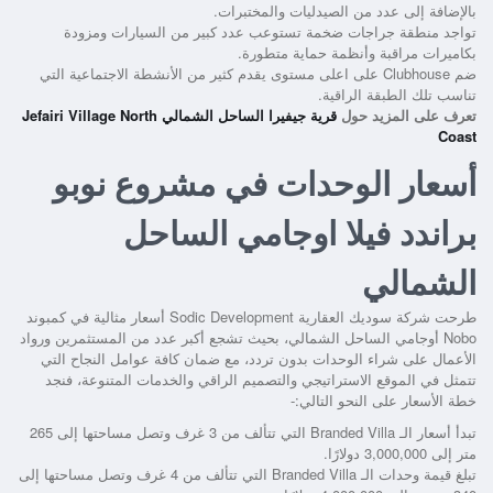
بالإضافة إلى عدد من الصيدليات والمختبرات.
تواجد منطقة جراجات ضخمة تستوعب عدد كبير من السيارات ومزودة
بكاميرات مراقبة وأنظمة حماية متطورة.
ضم Clubhouse على اعلى مستوى يقدم كثير من الأنشطة الاجتماعية التي
تناسب تلك الطبقة الراقية.
تعرف على المزيد حول
قرية جيفيرا الساحل الشمالي Jefairi Village North
Coast
أسعار الوحدات في مشروع نوبو
براندد فيلا اوجامي الساحل
الشمالي
طرحت شركة سوديك العقارية Sodic Development أسعار مثالية في
كمبوند
Nobo أوجامي الساحل الشمالي،
بحيث تشجع أكبر عدد من المستثمرين ورواد
الأعمال على شراء الوحدات بدون تردد، مع ضمان كافة عوامل النجاح التي
تتمثل في الموقع الاستراتيجي والتصميم الراقي والخدمات المتنوعة، فنجد
خطة الأسعار على النحو التالي:-
تبدأ أسعار الـ Branded Villa التي تتألف من 3 غرف وتصل مساحتها إلى 265
متر إلى 3,000,000 دولارًا.
تبلغ قيمة وحدات الـ Branded Villa التي تتألف من 4 غرف وتصل مساحتها إلى