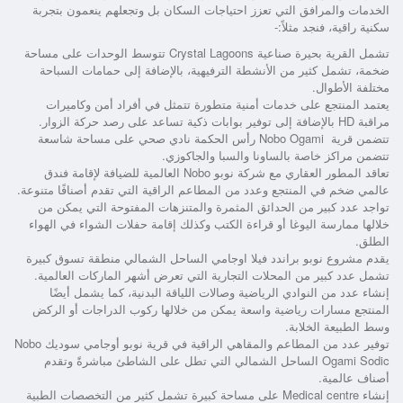
الخدمات والمرافق التي تعزز احتياجات السكان بل وتجعلهم ينعمون بتجربة
سكنية راقية، فنجد مثلاً:-
تشمل القرية بحيرة صناعية Crystal Lagoons تتوسط الوحدات على مساحة
ضخمة، تشمل كثير من الأنشطة الترفيهية، بالإضافة إلى حمامات السباحة
مختلفة الأطوال.
يعتمد المنتجع على خدمات أمنية متطورة تتمثل في أفراد أمن وكاميرات
مراقبة HD بالإضافة إلى توفير بوابات ذكية تساعد على رصد حركة الزوار.
تتضمن
قرية Nobo Ogami رأس الحكمة
نادي صحي على مساحة شاسعة
تتضمن مراكز خاصة بالساونا والسبا والجاكوزي.
تعاقد المطور العقاري مع شركة نوبو Nobo العالمية للضيافة لإقامة فندق
عالمي ضخم في المنتجع وعدد من المطاعم الراقية التي تقدم أصنافًا متنوعة.
تواجد عدد كبير من الحدائق المثمرة والمتنزهات المفتوحة التي يمكن من
خلالها ممارسة اليوغا أو قراءة الكتب وكذلك إقامة حفلات الشواء في الهواء
الطلق.
يقدم
مشروع نوبو براندد فيلا اوجامي الساحل الشمالي
منطقة تسوق كبيرة
تشمل عدد كبير من المحلات التجارية التي تعرض أشهر الماركات العالمية.
إنشاء عدد من النوادي الرياضية وصالات اللياقة البدنية، كما يشمل أيضًا
المنتجع مسارات رياضية واسعة يمكن من خلالها ركوب الدراجات أو الركض
وسط الطبيعة الخلابة.
توفير عدد من المطاعم والمقاهي الراقية في
قرية نوبو أوجامي سوديك Nobo
Ogami Sodic الساحل الشمالي
التي تطل على الشاطئ مباشرةً وتقدم
أصناف عالمية.
إنشاء Medical centre على مساحة كبيرة تشمل كثير من التخصصات الطبية