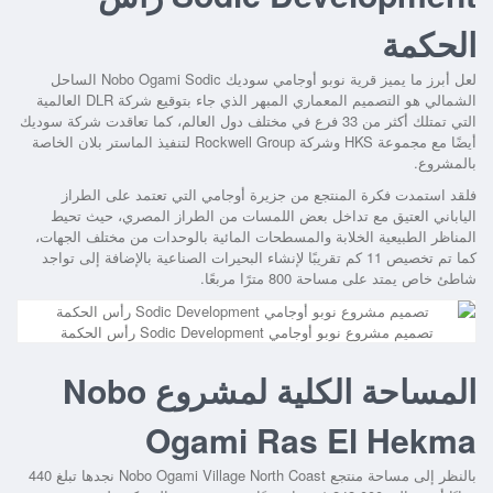
الحكمة
لعل أبرز ما يميز
قرية نوبو أوجامي سوديك Nobo Ogami Sodic الساحل
الشمالي
هو التصميم المعماري المبهر الذي جاء بتوقيع شركة DLR العالمية
التي تمتلك أكثر من 33 فرع في مختلف دول العالم، كما تعاقدت شركة سوديك
أيضًا مع مجموعة HKS وشركة Rockwell Group لتنفيذ الماستر بلان الخاصة
بالمشروع.
فلقد استمدت فكرة المنتجع من جزيرة أوجامي التي تعتمد على الطراز
الياباني العتيق مع تداخل بعض اللمسات من الطراز المصري، حيث تحيط
المناظر الطبيعية الخلابة والمسطحات المائية بالوحدات من مختلف الجهات،
كما تم تخصيص 11 كم تقريبًا لإنشاء البحيرات الصناعية بالإضافة إلى تواجد
شاطئ خاص يمتد على مساحة 800 مترًا مربعًا.
تصميم مشروع نوبو أوجامي Sodic Development رأس الحكمة
المساحة الكلية لمشروع Nobo
Ogami Ras El Hekma
بالنظر إلى مساحة
منتجع Nobo Ogami Village North Coast
نجدها تبلغ 440