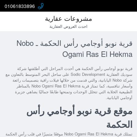
01061833896
مشروعات عقارية
احدث العروض العقارية
قرية نوبو أوجامي رأس الحكمة ـ Nobo
Ogami Ras El Hekma
قرية نوبو أوجامي رأس الحكمة
هي أحدث المراحل التي أطلقتها شركة
سوديك العقارية Sodic Development على ساحل البحر المتوسط بالتعاون مع
شركة Nobo اليابانية، والتي قدمت من خلالها فيلات راقية بتصميمات رائعة
وأسعار تنافسية، كما تمتاز قرية
Nobo Ogami Ras El Hekma
بالمناظر
الطبيعية الخلابة التي تتخلل الوحدات وتمنحها طابعًا جماليًا يضاهي جزيرة
أوجامي اليابانية.
موقع قرية نوبو أوجامي رأس
الحكمة
تمتلك
قرية Nobo Ogami Ras El Hekma
موقعًا متميزًا في قلب رأس الحكمة