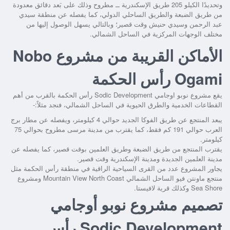
وتحديدًا الكيلو 205 طريق الإسكندرية ــ مطروح وذلك على بَعد دقائق معدودة
من طريق الضبعة والطريق الساحلي الدولي، كما يفصله عن منطقة سيدي
عبد الرحمن وسيدي حنيش وقت قصير؛ وبالتالي يسهل الوصول إليها من
مختلف الوجهات المركزية في الساحل الشمالي.
الأماكن القريبة من مشروع Nobo
Ogami رأس الحكمة
يقع
مشروع نوبو اوجامي Sodic Development رأس الحكمة
بالقرب من أهم
القطاعات الخدمية والطرق الحيوية في الساحل الشمالي، فنجد مثلاً:-
يبعد المنتجع عن طريق الفوكا الجديد حوالي 4 كيلومتر، ويفصله عن مطار برج
العرب حوالي 191 كم فقط، كما يقترب من مدينة مرسى مطروح بحوالي 75
كيلومتر.
يقترب المنتجع من طريق الضبعة وطريق العلمين بوقت قصير، كما يفصله عن
مدينة العلمين الجديدة ومدينة الإسكندرية وقت قصير.
يجاور المشروع عدد من القرى السياحية الراقية في منطقة رأس الحكمة مثل
منتجع ماونتن فيو الساحل الشمالي Mountain View North Coast ومشروع
Sea Shore وكذلك قرية لافيستا.
تصميم مشروع نوبو أوجامي
Sodic Development رأس