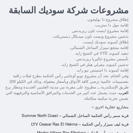
مشروعات شركة سوديك السابقة
إطلاق مشروع ذا بوليجون.
إقامة مول ذا ستريب.
إقامة مشروع ايست تاون ريزيدنس.
تدشين مشروع ويست تاون ميديكال ديستريكت.
إطلاق كمبوند سوديك إيست.
إقامة منتجع سيزار الساحل الشمالي.
تنفيذ كمبوند VYE في الشيخ زايد.
تأسيس مشروع جاليريا ريزيدنس.
تدشين كمبوند بيفرلي هيلز في الشيخ زايد.
إقامة كمبوند ذا استيتس نيو زايد.
وفي الختام، نجد أن
مشروع نوبو أوجامي رأس الحكمة
يطرح فيلات راقية
بتصميمات عالمية ترضي كافة الأذواق وبأسعار معقولة، وذلك في الكيلو 205
طريق الإسكندرية ــ مطروح على مقربة من مدينة العلمين الجديدة ومطار برج
العرب
، حيث يشمل عدد كبير من الخدمات والمرافق الأساسية والترفيهية التي
تضمن تجربة سكنية متكاملة.
مشاريع عقارية اخري :-
قرية سمر رأس الحكمة الساحل الشمالي – Summer North Coast
قرية ليف سيزار رأس الحكمة – LYV Ceasar Ras El Hekma
مشروع مدن رأس الحكمة Modon Village Ras Elhekma