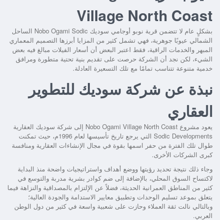
Village North Coast
بشكلٍ عام لا تتضمن
قرية نوبو أوجامي سوديك Nobo Ogami Sodic الساحل
الشمالي
عيوبًا جوهرية، فهي تشمل كثير من المزايا أبرزها التصميم المعماري
المبهر والخدمات الراقية، فقط اعتبر البعض أن أسعار الفيلات مبالغ فيه بعض
الشيء، لكن نجد أن الشركة حرصت على تقديم بنية تحتية متطورة ومرافق
خدمية متنوعة تتناسب تمامًا مع تلك التسعيرة العادلة.
نبذة عن شركة سوديك للتطوير
العقاري
يعود
مشروع Nobo Ogami Village North Coast
إلى شركة سوديك العقارية
Sodic Developments التي يرجع تاريخ تأسيسها لعام 1996م، حيث تمكنت
طوال تلك الفترة من حفر اسمها بقوة في مجال الإنشاءات العقارية ومنافسة
كبرى الشركات الأخرى.
وجاء ذلك نتيجة تحديد رؤيتها ووضع أهداف واستراتيجيات واضحة منذ البداية
لاكتساح السوق المحلي، بالإضافة إلى ضم كوادر بشرية مدربة والتوسع في
كثير من المناطق العمرانية الحديثة، فضلاً عن الإلتزام بالمصداقية والنزاهة فيما
يتعلق بموعد تسليم الوحدات وتطبيق معايير الاستدامة والجودة العالية؛
وبالتالي نالت ثقة العملاء وحازت على شعبية واسعة في كثير من دول الوطن
العربي.