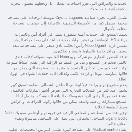
الخدمات والمرافق التي تعزز احتياجات السكان بل وتجعلهم ينعمون بتجربة
سكنية راقية، فنجد مثلاً:-
تشمل القرية بحيرة صناعية Crystal Lagoons تتوسط الوحدات على مساحة
ضخمة، تشمل كثير من الأنشطة الترفيهية، بالإضافة إلى حمامات السباحة
مختلفة الأطوال.
يعتمد المنتجع على خدمات أمنية متطورة تتمثل في أفراد أمن وكاميرات
مراقبة HD بالإضافة إلى توفير بوابات ذكية تساعد على رصد حركة الزوار.
تتضمن
قرية Nobo Ogami رأس الحكمة
نادي صحي على مساحة شاسعة
تتضمن مراكز خاصة بالساونا والسبا والجاكوزي.
تعاقد المطور العقاري مع شركة نوبو Nobo العالمية للضيافة لإقامة فندق
عالمي ضخم في المنتجع وعدد من المطاعم الراقية التي تقدم أصنافًا متنوعة.
تواجد عدد كبير من الحدائق المثمرة والمتنزهات المفتوحة التي يمكن من
خلالها ممارسة اليوغا أو قراءة الكتب وكذلك إقامة حفلات الشواء في الهواء
الطلق.
يقدم
مشروع نوبو براندد فيلا اوجامي الساحل الشمالي
منطقة تسوق كبيرة
تشمل عدد كبير من المحلات التجارية التي تعرض أشهر الماركات العالمية.
إنشاء عدد من النوادي الرياضية وصالات اللياقة البدنية، كما يشمل أيضًا
المنتجع مسارات رياضية واسعة يمكن من خلالها ركوب الدراجات أو الركض
وسط الطبيعة الخلابة.
توفير عدد من المطاعم والمقاهي الراقية في
قرية نوبو أوجامي سوديك Nobo
Ogami Sodic الساحل الشمالي
التي تطل على الشاطئ مباشرةً وتقدم
أصناف عالمية.
إنشاء Medical centre على مساحة كبيرة تشمل كثير من التخصصات الطبية