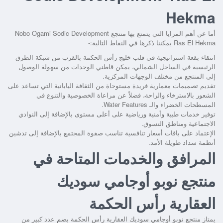
Hekma
أما عن أهم المزايا التي يتمتع بها
منتجع Nobo Ogami Sodic Development
Ras El Hekma
يمكننا ذكرها في النقاط التالية:-
انتقاء بقعة استراتيجية في قلب خليج رأس الحكمة بالقرب من شبكة الطرق
الرئيسية في الساحل الشمالي، يمكن قاطني الوحدات من سهولة الوصول
إلى المنتجع من مختلف الوجهات المركزية.
تقديم تصميمات معمارية فريدة مستوحاة من الثقافة اليابانية التي تساعد على
الشعور بالاسترخاء والراحة، فضلاً عن مراعاة الخصوصية والتنوع في
المسطحات الخضراء والـ Water Features.
توفير خدمات طبية وأمنية ورياضية على أعلى مستوى بالإضافة إلى النوادي
الاجتماعية ومناطق التسوق.
الإعتماد على باقات أسعار تنافسية تناسب صفوة المجتمع بالإضافة إلى تدشين
أنظمة سداد طويلة الأمد.
المرافق والخدمات المتاحة في
منتجع نوبو أوجامي سوديك
العقارية رأس الحكمة
يمتاز
منتجع نوبو أوجامي سوديك العقارية رأس الحكمة
بضم عدد كبير من