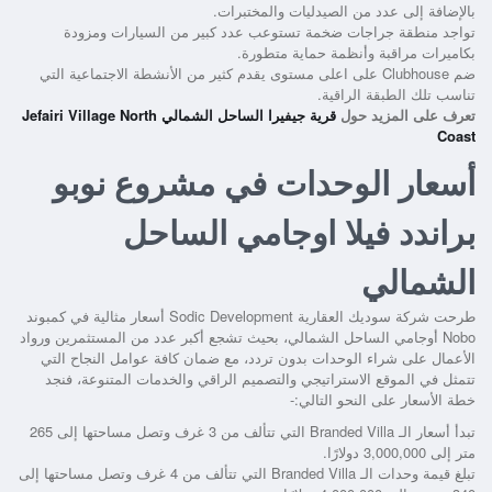
بالإضافة إلى عدد من الصيدليات والمختبرات.
تواجد منطقة جراجات ضخمة تستوعب عدد كبير من السيارات ومزودة
بكاميرات مراقبة وأنظمة حماية متطورة.
ضم Clubhouse على اعلى مستوى يقدم كثير من الأنشطة الاجتماعية التي
تناسب تلك الطبقة الراقية.
تعرف على المزيد حول
قرية جيفيرا الساحل الشمالي Jefairi Village North
Coast
أسعار الوحدات في مشروع نوبو
براندد فيلا اوجامي الساحل
الشمالي
طرحت شركة سوديك العقارية Sodic Development أسعار مثالية في
كمبوند
Nobo أوجامي الساحل الشمالي،
بحيث تشجع أكبر عدد من المستثمرين ورواد
الأعمال على شراء الوحدات بدون تردد، مع ضمان كافة عوامل النجاح التي
تتمثل في الموقع الاستراتيجي والتصميم الراقي والخدمات المتنوعة، فنجد
خطة الأسعار على النحو التالي:-
تبدأ أسعار الـ Branded Villa التي تتألف من 3 غرف وتصل مساحتها إلى 265
متر إلى 3,000,000 دولارًا.
تبلغ قيمة وحدات الـ Branded Villa التي تتألف من 4 غرف وتصل مساحتها إلى