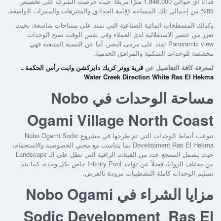
فدانًا أي حوالي 1,848,000 مترًا مربعًا، حيث حرصت الشركة على تخصيص
85% من إجمالي تلك المساحة لإقامة الحدائق والمتنزهات والممرات الواسعة.
وكذلك المسطحات المائية الصناعية التي تمتد على مساحات شاسعة، بحيث
تعزز من عنصر الاستقلالية لدى العملاء وفي نفس الوقت تمنح الوحدات
Panoramic view تمتد على مرمى البصر، أما عن النسبة المتبقية فهي
مخصصة للوحدات السكنية والمرافق الخدمية.
لمعرفة كافة التفاصيل عن
قرية ووتر كريك دايركشن وايت رأس الحكمة ـ
Water Creek Direction White Ras El Hekma
مساحة الوحدات في Nobo
Ogami Village North Coast
تنوعت أنماط الوحدات التي تم طرحها في
مشروع Nobo Ogami Sodic
Development Ras El Hekma
بما يتناسب مع محبي الخصوصية والاستجمام،
حيث يشمل المنتجع عدد من الفيلات الراقية التي تطل على الـ Landscape
من مختلف الزوايا، فضلاً عن تواجد Infinity Pool خاص بكل وحدة، كما يتم
تسليم الوحدات كاملة التشطيبات مزودة بالفرش.
مزايا الشراء في Nobo Ogami
Sodic Development Ras El