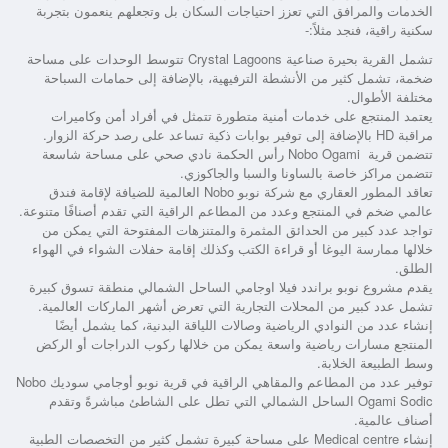
الخدمات والمرافق التي تعزز احتياجات السكان بل وتجعلهم ينعمون بتجربة
سكنية راقية، فنجد مثلاً:-
تشمل القرية بحيرة صناعية Crystal Lagoons تتوسط الوحدات على مساحة
ضخمة، تشمل كثير من الأنشطة الترفيهية، بالإضافة إلى حمامات السباحة
مختلفة الأطوال.
يعتمد المنتجع على خدمات أمنية متطورة تتمثل في أفراد أمن وكاميرات
مراقبة HD بالإضافة إلى توفير بوابات ذكية تساعد على رصد حركة الزوار.
تتضمن
قرية Nobo Ogami رأس الحكمة
نادي صحي على مساحة شاسعة
تتضمن مراكز خاصة بالساونا والسبا والجاكوزي.
تعاقد المطور العقاري مع شركة نوبو Nobo العالمية للضيافة لإقامة فندق
عالمي ضخم في المنتجع وعدد من المطاعم الراقية التي تقدم أصنافًا متنوعة.
تواجد عدد كبير من الحدائق المثمرة والمتنزهات المفتوحة التي يمكن من
خلالها ممارسة اليوغا أو قراءة الكتب وكذلك إقامة حفلات الشواء في الهواء
الطلق.
يقدم
مشروع نوبو براندد فيلا اوجامي الساحل الشمالي
منطقة تسوق كبيرة
تشمل عدد كبير من المحلات التجارية التي تعرض أشهر الماركات العالمية.
إنشاء عدد من النوادي الرياضية وصالات اللياقة البدنية، كما يشمل أيضًا
المنتجع مسارات رياضية واسعة يمكن من خلالها ركوب الدراجات أو الركض
وسط الطبيعة الخلابة.
توفير عدد من المطاعم والمقاهي الراقية في
قرية نوبو أوجامي سوديك Nobo
Ogami Sodic الساحل الشمالي
التي تطل على الشاطئ مباشرةً وتقدم
أصناف عالمية.
إنشاء Medical centre على مساحة كبيرة تشمل كثير من التخصصات الطبية