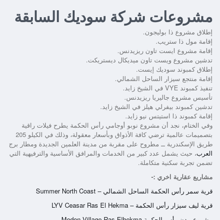
مشروعات شركة سوديك السابقة
إطلاق مشروع ذا بوليجون.
إقامة مول ذا ستريب.
إقامة مشروع ايست تاون ريزيدنس.
تدشين مشروع ويست تاون ميديكال ديستريكت.
إطلاق كمبوند سوديك إيست.
إقامة منتجع سيزار الساحل الشمالي.
تنفيذ كمبوند VYE في الشيخ زايد.
تأسيس مشروع جاليريا ريزيدنس.
تدشين كمبوند بيفرلي هيلز في الشيخ زايد.
إقامة كمبوند ذا استيتس نيو زايد.
وفي الختام، نجد أن
مشروع نوبو أوجامي رأس الحكمة
يطرح فيلات راقية
بتصميمات عالمية ترضي كافة الأذواق وبأسعار معقولة، وذلك في الكيلو 205
طريق الإسكندرية ــ مطروح على مقربة من مدينة العلمين الجديدة ومطار برج
العرب
، حيث يشمل عدد كبير من الخدمات والمرافق الأساسية والترفيهية التي
تضمن تجربة سكنية متكاملة.
مشاريع عقارية اخري :-
قرية سمر رأس الحكمة الساحل الشمالي – Summer North Coast
قرية ليف سيزار رأس الحكمة – LYV Ceasar Ras El Hekma
مشروع مدن رأس الحكمة Modon Village Ras Elhekma