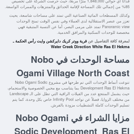
فدانًا أي حوالي 1,848,000 مترًا مربعًا، حيث حرصت الشركة على تخصيص
85% من إجمالي تلك المساحة لإقامة الحدائق والمتنزهات والممرات الواسعة.
وكذلك المسطحات المائية الصناعية التي تمتد على مساحات شاسعة، بحيث
تعزز من عنصر الاستقلالية لدى العملاء وفي نفس الوقت تمنح الوحدات
Panoramic view تمتد على مرمى البصر، أما عن النسبة المتبقية فهي
مخصصة للوحدات السكنية والمرافق الخدمية.
لمعرفة كافة التفاصيل عن
قرية ووتر كريك دايركشن وايت رأس الحكمة ـ
Water Creek Direction White Ras El Hekma
مساحة الوحدات في Nobo
Ogami Village North Coast
تنوعت أنماط الوحدات التي تم طرحها في
مشروع Nobo Ogami Sodic
Development Ras El Hekma
بما يتناسب مع محبي الخصوصية والاستجمام،
حيث يشمل المنتجع عدد من الفيلات الراقية التي تطل على الـ Landscape
من مختلف الزوايا، فضلاً عن تواجد Infinity Pool خاص بكل وحدة، كما يتم
تسليم الوحدات كاملة التشطيبات مزودة بالفرش.
مزايا الشراء في Nobo Ogami
Sodic Development Ras El