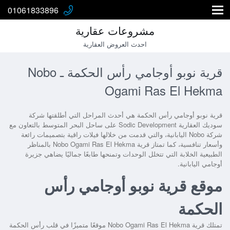
01061833896
مشروعات عقارية
احدث العروض العقارية
قرية نوبو أوجامي رأس الحكمة ـ Nobo
Ogami Ras El Hekma
قرية نوبو أوجامي رأس الحكمة
هي أحدث المراحل التي أطلقتها شركة
سوديك العقارية Sodic Development على ساحل البحر المتوسط بالتعاون مع
شركة Nobo اليابانية، والتي قدمت من خلالها فيلات راقية بتصميمات رائعة
وأسعار تنافسية، كما تمتاز قرية
Nobo Ogami Ras El Hekma
بالمناظر
الطبيعية الخلابة التي تتخلل الوحدات وتمنحها طابعًا جماليًا يضاهي جزيرة
أوجامي اليابانية.
موقع قرية نوبو أوجامي رأس
الحكمة
تمتلك
قرية Nobo Ogami Ras El Hekma
موقعًا متميزًا في قلب رأس الحكمة