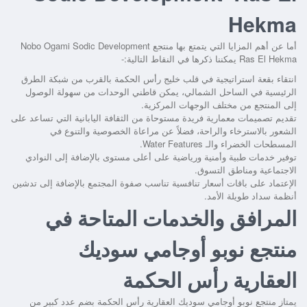
Hekma
أما عن أهم المزايا التي يتمتع بها
منتجع Nobo Ogami Sodic Development
Ras El Hekma
يمكننا ذكرها في النقاط التالية:-
انتقاء بقعة استراتيجية في قلب خليج رأس الحكمة بالقرب من شبكة الطرق
الرئيسية في الساحل الشمالي، يمكن قاطني الوحدات من سهولة الوصول
إلى المنتجع من مختلف الوجهات المركزية.
تقديم تصميمات معمارية فريدة مستوحاة من الثقافة اليابانية التي تساعد على
الشعور بالاسترخاء والراحة، فضلاً عن مراعاة الخصوصية والتنوع في
المسطحات الخضراء والـ Water Features.
توفير خدمات طبية وأمنية ورياضية على أعلى مستوى بالإضافة إلى النوادي
الاجتماعية ومناطق التسوق.
الإعتماد على باقات أسعار تنافسية تناسب صفوة المجتمع بالإضافة إلى تدشين
أنظمة سداد طويلة الأمد.
المرافق والخدمات المتاحة في
منتجع نوبو أوجامي سوديك
العقارية رأس الحكمة
يمتاز
منتجع نوبو أوجامي سوديك العقارية رأس الحكمة
بضم عدد كبير من