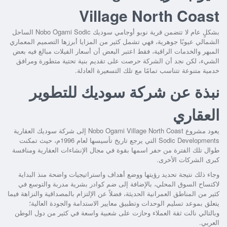
Village North Coast
بشكلٍ عام لا تتضمن
قرية نوبو أوجامي سوديك Nobo Ogami Sodic الساحل
الشمالي
عيوبًا جوهرية، فهي تشمل كثير من المزايا أبرزها التصميم المعماري
المبهر والخدمات الراقية، فقط اعتبر البعض أن أسعار الفيلات مبالغ فيه بعض
الشيء، لكن نجد أن الشركة حرصت على تقديم بنية تحتية متطورة ومرافق
خدمية متنوعة تتناسب تمامًا مع تلك التسعيرة العادلة.
نبذة عن شركة سوديك للتطوير
العقاري
يعود
مشروع Nobo Ogami Village North Coast
إلى شركة سوديك العقارية
Sodic Developments التي يرجع تاريخ تأسيسها لعام 1996م، حيث تمكنت
طوال تلك الفترة من حفر اسمها بقوة في مجال الإنشاءات العقارية ومنافسة
كبرى الشركات الأخرى.
وجاء ذلك نتيجة تحديد رؤيتها ووضع أهداف واستراتيجيات واضحة منذ البداية
لاكتساح السوق المحلي، بالإضافة إلى ضم كوادر بشرية مدربة والتوسع في
كثير من المناطق العمرانية الحديثة، فضلاً عن الإلتزام بالمصداقية والنزاهة فيما
يتعلق بموعد تسليم الوحدات وتطبيق معايير الاستدامة والجودة العالية؛
وبالتالي نالت ثقة العملاء وحازت على شعبية واسعة في كثير من دول الوطن
العربي.