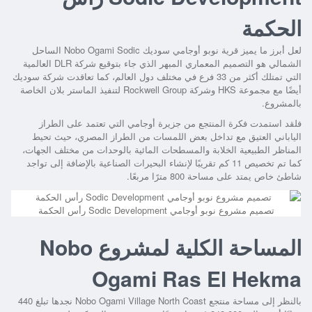
الحكمة
لعل أبرز ما يميز
قرية نوبو أوجامي سوديك Nobo Ogami Sodic الساحل
الشمالي
هو التصميم المعماري المبهر الذي جاء بتوقيع شركة DLR العالمية
التي تمتلك أكثر من 33 فرع في مختلف دول العالم، كما تعاقدت شركة سوديك
أيضًا مع مجموعة HKS وشركة Rockwell Group لتنفيذ الماستر بلان الخاصة
بالمشروع.
فلقد استمدت فكرة المنتجع من جزيرة أوجامي التي تعتمد على الطراز
الياباني العتيق مع تداخل بعض اللمسات من الطراز المصري، حيث تحيط
المناظر الطبيعية الخلابة والمسطحات المائية بالوحدات من مختلف الجهات،
كما تم تخصيص 11 كم تقريبًا لإنشاء البحيرات الصناعية بالإضافة إلى تواجد
شاطئ خاص يمتد على مساحة 800 مترًا مربعًا.
تصميم مشروع نوبو أوجامي Sodic Development رأس الحكمة
المساحة الكلية لمشروع Nobo
Ogami Ras El Hekma
بالنظر إلى مساحة
منتجع Nobo Ogami Village North Coast
نجدها تبلغ 440