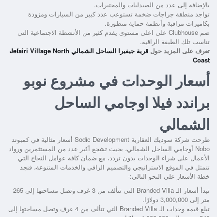
بالإضافة إلى عدد من الصيدليات والمختبرات.
تواجد منطقة جراجات ضخمة تستوعب عدد كبير من السيارات ومزودة
بكاميرات مراقبة وأنظمة حماية متطورة.
ضم Clubhouse على اعلى مستوى يقدم كثير من الأنشطة الاجتماعية التي
تناسب تلك الطبقة الراقية.
تعرف على المزيد حول
قرية جيفيرا الساحل الشمالي Jefairi Village North
Coast
أسعار الوحدات في مشروع نوبو
براندد فيلا اوجامي الساحل
الشمالي
طرحت شركة سوديك العقارية Sodic Development أسعار مثالية في
كمبوند
Nobo أوجامي الساحل الشمالي،
بحيث تشجع أكبر عدد من المستثمرين ورواد
الأعمال على شراء الوحدات بدون تردد، مع ضمان كافة عوامل النجاح التي
تتمثل في الموقع الاستراتيجي والتصميم الراقي والخدمات المتنوعة، فنجد
خطة الأسعار على النحو التالي:-
تبدأ أسعار الـ Branded Villa التي تتألف من 3 غرف وتصل مساحتها إلى 265
متر إلى 3,000,000 دولارًا.
تبلغ قيمة وحدات الـ Branded Villa التي تتألف من 4 غرف وتصل مساحتها إلى