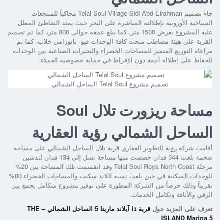
جاء تصميم
Telal Soul Village Sidi Abd Elrahman
محاكياً للمنتجعات
السياحية الأوروبية بإطلالته المباشرة على البحر حيث يمتد الشاطئ المطل
عليه المشروع بعرض 1500 متر، كما يبلغ عمقه حوالي 800 متر، كما تم تصميم
القرية على هيئة مصاطب منحت كافة الوحدات فيو بانورامي خلاب، كما تم
مراعاة التوزيع المتميز للمساحات الخضراء والبحيرات الصناعية بين الوحدات
للحفاظ على إطلالة أنيقة دون الإفراط في حماية خصوصية العملاء.
تصميم مشروع Telal Soul الساحل الشمالي
مساحة ريزورت تلال Soul
الساحل الشمالي رؤية العقارية
أقامت شركة رؤية للتطوير العقاري قرية تلال الساحل الشمالي على مساحة
ضخمة بلغت 344 فدان خصصت منها مساحة تصل إلى 134 فدان لتدشين
مرحلة
Telal Soul Roya North Coast
وقد انقسمت تلك المساحة بين 20%
للوحدات السكنية في حين بلغت نسبة اللاند سكيب والمساحات الخضراء 80%
تقريباً وذلك حرصاً من الشركة المطورة على توفير مشروع متكامل يجمع بين
الرقي والأناقة وتكامل الخدمات.
تعرف على المزيد حول
قرية ذا آيلاند مارينا 5 الساحل الشمالي – THE
ISLAND Marina 5