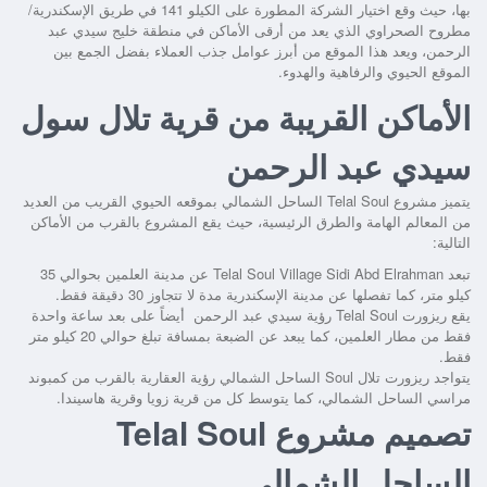
بها، حيث وقع اختيار الشركة المطورة على الكيلو 141 في طريق الإسكندرية/
مطروح الصحراوي الذي يعد من أرقى الأماكن في منطقة خليج سيدي عبد
الرحمن، ويعد هذا الموقع من أبرز عوامل جذب العملاء بفضل الجمع بين
الموقع الحيوي والرفاهية والهدوء.
الأماكن القريبة من قرية تلال سول
سيدي عبد الرحمن
يتميز
مشروع Telal Soul الساحل الشمالي
بموقعه الحيوي القريب من العديد
من المعالم الهامة والطرق الرئيسية، حيث يقع المشروع بالقرب من الأماكن
التالية:
تبعد
Telal Soul Village Sidi Abd Elrahman
عن مدينة العلمين بحوالي 35
كيلو متر، كما تفصلها عن مدينة الإسكندرية مدة لا تتجاوز 30 دقيقة فقط.
يقع
ريزورت Telal Soul رؤية سيدي عبد الرحمن
أيضاً على بعد ساعة واحدة
فقط من مطار العلمين، كما يبعد عن الضبعة بمسافة تبلغ حوالي 20 كيلو متر
فقط.
يتواجد
ريزورت تلال Soul الساحل الشمالي رؤية العقارية
بالقرب من كمبوند
مراسي الساحل الشمالي، كما يتوسط كل من قرية زويا وقرية هاسيندا.
تصميم مشروع Telal Soul
الساحل الشمالي