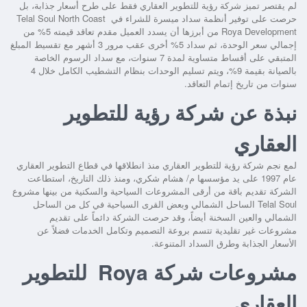
لم يقتصر تميز شركة رؤية للتطوير العقاري فقط على طرح أسعار جذابة، بل
حرصت على توفير أنظمة سداد ميسرة للشراء في
Telal Soul North Coast
Roya Development
من أبرزها أن يسدد العميل مقدم تعاقد قيمته 5% من
إجمالي سعر الوحدة، ثم سداد 5% أخرى عقب مرور 3 أشهر مع تقسيط المبلغ
المتبقي على أقساط متساوية لمدة 7 سنوات، مع سداد الرسوم الخاصة
بالصيانة بقيمة 9%، ويتم تسليم الوحدات بنظام التشطيب الكامل خلال 4
سنوات من تاريخ إتمام التعاقد.
نبذة عن شركة رؤية للتطوير
العقاري
لمع نجم شركة رؤية للتطوير العقاري منذ انطلاقها في قطاع التطوير العقاري
عام 1997 على يد مؤسسها م/ هشام شكري، ومنذ ذلك التاريخ، استطاعت
الشركة تقديم باقة من أرقى المشروعات السياحية والسكنية من بينها
مشروع
Telal Soul الساحل الشمالي
وبعض القرى السياحية في كل من الساحل
الشمالي والعين السخنة أيضاً، وقد حرصت الشركة دائماً على تقديم
مشروعات غير تقليدية تتسم بروعة التصميم وتكامل الخدمات فضلاً عن
الأسعار الجذابة وطرق السداد المتنوعة.
مشروعات شركة Roya للتطوير
العقاري