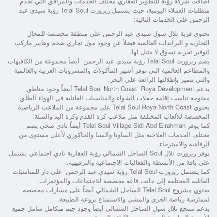
أضافت شركة رؤية للتطوير العقاري مختلف الخدمات والمرافق التي تخدم
متطلبات العملاء اليومية، حيث يشتمل
ريزورت Telal Soul رؤية سيدي عبد
الرحمن
على الخدمات التالية:
تحتوي
قرية تلال سول سيدي عبد الرحمن
على منطقة مخصصة للمحال
التجارية و البراندات العالمية فضلاً عن وجود مول تجاري ضخم وهايبر ماركت
لتوفير تجربة تسوق لا مثيل لها.
يضم
ريزورت Telal Soul رؤية سيدي عبد الرحمن
أيضاً مجموعة من الكافيهات
والمطاعم العالمية التي توفر أشهر المأكولات والمشروبات العربية والعالمية
والتي تتميز بإطلالتها الرائعة على البحر.
يدعم
Telal Soul North Coast Roya Development
أيضاً وجود مناطق
مفتوحة تناسب إقامة حفلات الشواء والمناسبات العائلية في الهواء الطلق.
يحتوي
Telal Soul Roya North Coast
على مجموعة من الملاعب الرياضية
المخصصة للألعاب المختلفة مثل ملاعب كرة القدم وكرة اليد والسلة.
كما يوفر
Telal Soul Village Sidi Abd Elrahman
أيضاً نادي صحي يضم
مختلف الخدمات العلاجية مثل الساونا والسبا والجاكوزي لأعلى مستوى من
الرفاهية والاسترخاء.
يوفر
ريزورت تلال Soul الساحل الشمالي رؤية العقارية
نادي اجتماعي يشتمل
على باقة من الأنشطة والفعاليات الاجتماعية والترفيهية.
كما
يشتمل ريزورت Telal Soul رؤية سيدي عبد الرحمن
على دار للمناسبات
العائلية المختلفة إلى جانب قاعة مخصصة للاجتماعات والمؤتمرات.
يحتوي
مشروع Telal Soul الساحل الشمالي
أيضاً على مسارات مخصصة
لممارسة رياضة الجري والمشي والاستمتاع بروعة الطبيعة.
يدعم
منتجع تلال سول الساحل الشمالي
أيضاً وجود جيم متكامل شامل جميع