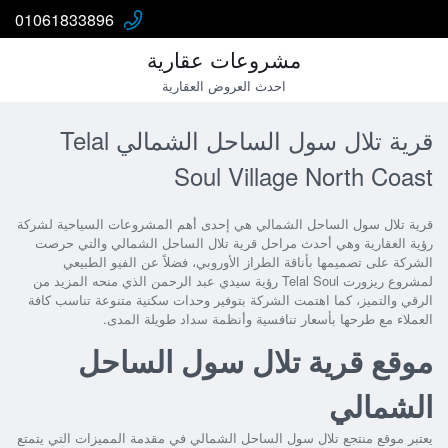
01061833896
مشروعات عقارية
احدث العروض العقارية
قرية تلال سول الساحل الشمالي Telal
Soul Village North Coast
قرية تلال سول الساحل الشمالي
هي إحدى أهم المشروعات السياحية لشركة
رؤية العقارية وهي أحدث مراحل قرية تلال الساحل الشمالي والتي حرصت
الشركة على تصميمها بأناقة الطراز الأوروبي، فضلاً عن الفيو الطبيعي
لمشروع
ريزورت Telal Soul رؤية سيدي عبد الرحمن
الذي منحه المزيد من
الرقي والتميز، كما اهتمت الشركة بتوفير وحدات سكنية متنوعة تناسب كافة
العملاء مع طرحها بأسعار تنافسية وأنظمة سداد طويلة المدى.
موقع قرية تلال سول الساحل
الشمالي
يعتبر موقع
منتجع تلال سول الساحل الشمالي
في مقدمة المميزات التي يتمتع