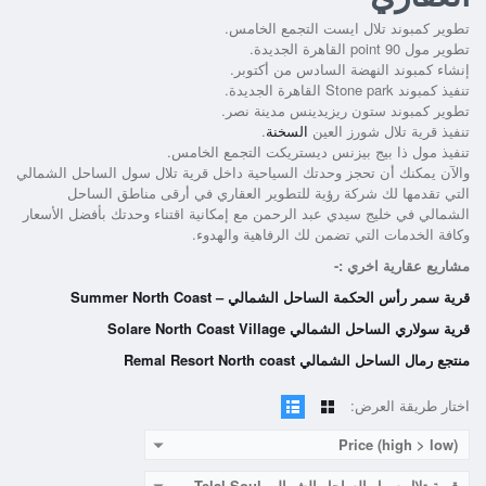
تطوير كمبوند تلال ايست التجمع الخامس.
تطوير مول point 90 القاهرة الجديدة.
إنشاء كمبوند النهضة السادس من أكتوبر.
تنفيذ كمبوند Stone park القاهرة الجديدة.
تطوير كمبوند ستون ريزيدينس مدينة نصر.
تنفيذ قرية تلال شورز العين
السخنة
.
تنفيذ مول ذا بيج بيزنس ديستريكت التجمع الخامس.
والآن يمكنك أن تحجز وحدتك السياحية داخل
قرية تلال سول الساحل الشمالي
التي تقدمها لك شركة رؤية للتطوير العقاري في أرقى مناطق الساحل
الشمالي في خليج سيدي عبد الرحمن مع إمكانية اقتناء وحدتك بأفضل الأسعار
وكافة الخدمات التي تضمن لك الرفاهية والهدوء.
مشاريع عقارية اخري :-
قرية سمر رأس الحكمة الساحل الشمالي – Summer North Coast
قرية سولاري الساحل الشمالي Solare North Coast Village
منتجع رمال الساحل الشمالي Remal Resort North coast
اختار طريقة العرض:
Price (high > low)
قرية تلال سول الساحل الشمالي Telal Soul