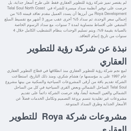
لم يقتصر تميز شركة رؤية للتطوير العقاري فقط على طرح أسعار جذابة، بل
حرصت على توفير أنظمة سداد ميسرة للشراء في
Telal Soul North Coast
Roya Development
من أبرزها أن يسدد العميل مقدم تعاقد قيمته 5% من
إجمالي سعر الوحدة، ثم سداد 5% أخرى عقب مرور 3 أشهر مع تقسيط المبلغ
المتبقي على أقساط متساوية لمدة 7 سنوات، مع سداد الرسوم الخاصة
بالصيانة بقيمة 9%، ويتم تسليم الوحدات بنظام التشطيب الكامل خلال 4
سنوات من تاريخ إتمام التعاقد.
نبذة عن شركة رؤية للتطوير
العقاري
لمع نجم شركة رؤية للتطوير العقاري منذ انطلاقها في قطاع التطوير العقاري
عام 1997 على يد مؤسسها م/ هشام شكري، ومنذ ذلك التاريخ، استطاعت
الشركة تقديم باقة من أرقى المشروعات السياحية والسكنية من بينها
مشروع
Telal Soul الساحل الشمالي
وبعض القرى السياحية في كل من الساحل
الشمالي والعين السخنة أيضاً، وقد حرصت الشركة دائماً على تقديم
مشروعات غير تقليدية تتسم بروعة التصميم وتكامل الخدمات فضلاً عن
الأسعار الجذابة وطرق السداد المتنوعة.
مشروعات شركة Roya للتطوير
العقاري