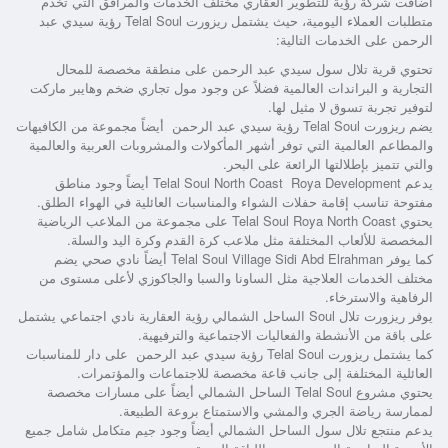
أضافت شركة رؤية للتطوير العقاري مختلف الخدمات والمرافق التي تخدم
متطلبات العملاء اليومية، حيث يشتمل
ريزورت Telal Soul رؤية سيدي عبد
الرحمن
على الخدمات التالية:
تحتوي
قرية تلال سول سيدي عبد الرحمن
على منطقة مخصصة للمحال
التجارية و البراندات العالمية فضلاً عن وجود مول تجاري ضخم وهايبر ماركت
لتوفير تجربة تسوق لا مثيل لها.
يضم
ريزورت Telal Soul رؤية سيدي عبد الرحمن
أيضاً مجموعة من الكافيهات
والمطاعم العالمية التي توفر أشهر المأكولات والمشروبات العربية والعالمية
والتي تتميز بإطلالتها الرائعة على البحر.
يدعم
Telal Soul North Coast Roya Development
أيضاً وجود مناطق
مفتوحة تناسب إقامة حفلات الشواء والمناسبات العائلية في الهواء الطلق.
يحتوي
Telal Soul Roya North Coast
على مجموعة من الملاعب الرياضية
المخصصة للألعاب المختلفة مثل ملاعب كرة القدم وكرة اليد والسلة.
كما يوفر
Telal Soul Village Sidi Abd Elrahman
أيضاً نادي صحي يضم
مختلف الخدمات العلاجية مثل الساونا والسبا والجاكوزي لأعلى مستوى من
الرفاهية والاسترخاء.
يوفر
ريزورت تلال Soul الساحل الشمالي رؤية العقارية
نادي اجتماعي يشتمل
على باقة من الأنشطة والفعاليات الاجتماعية والترفيهية.
كما
يشتمل ريزورت Telal Soul رؤية سيدي عبد الرحمن
على دار للمناسبات
العائلية المختلفة إلى جانب قاعة مخصصة للاجتماعات والمؤتمرات.
يحتوي
مشروع Telal Soul الساحل الشمالي
أيضاً على مسارات مخصصة
لممارسة رياضة الجري والمشي والاستمتاع بروعة الطبيعة.
يدعم
منتجع تلال سول الساحل الشمالي
أيضاً وجود جيم متكامل شامل جميع