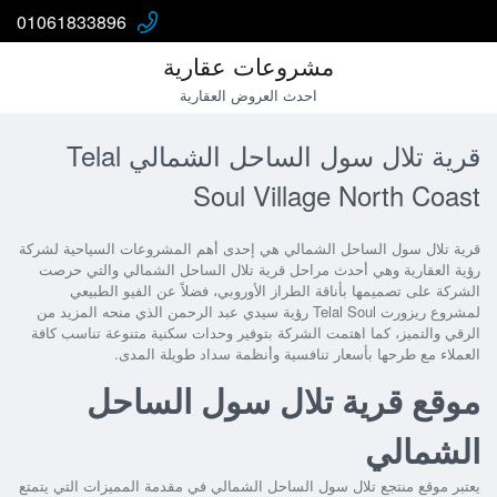
01061833896
مشروعات عقارية
احدث العروض العقارية
قرية تلال سول الساحل الشمالي Telal
Soul Village North Coast
قرية تلال سول الساحل الشمالي
هي إحدى أهم المشروعات السياحية لشركة
رؤية العقارية وهي أحدث مراحل قرية تلال الساحل الشمالي والتي حرصت
الشركة على تصميمها بأناقة الطراز الأوروبي، فضلاً عن الفيو الطبيعي
لمشروع
ريزورت Telal Soul رؤية سيدي عبد الرحمن
الذي منحه المزيد من
الرقي والتميز، كما اهتمت الشركة بتوفير وحدات سكنية متنوعة تناسب كافة
العملاء مع طرحها بأسعار تنافسية وأنظمة سداد طويلة المدى.
موقع قرية تلال سول الساحل
الشمالي
يعتبر موقع
منتجع تلال سول الساحل الشمالي
في مقدمة المميزات التي يتمتع