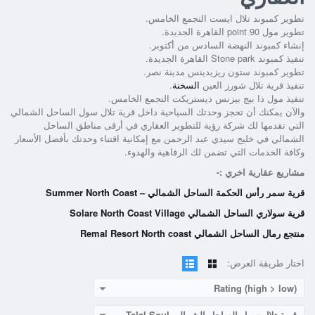
تطوير كمبوند تلال ايست التجمع الخامس.
تطوير مول point 90 القاهرة الجديدة.
إنشاء كمبوند النهضة السادس من أكتوبر.
تنفيذ كمبوند Stone park القاهرة الجديدة.
تطوير كمبوند ستون ريزيدينس مدينة نصر.
تنفيذ قرية تلال شورز العين
السخنة
.
تنفيذ مول ذا بيج بيزنس ديستريكت التجمع الخامس.
والآن يمكنك أن تحجز وحدتك السياحية داخل
قرية تلال سول الساحل الشمالي
التي تقدمها لك شركة رؤية للتطوير العقاري في أرقى مناطق الساحل
الشمالي في خليج سيدي عبد الرحمن مع إمكانية اقتناء وحدتك بأفضل الأسعار
وكافة الخدمات التي تضمن لك الرفاهية والهدوء.
مشاريع عقارية اخري :-
قرية سمر رأس الحكمة الساحل الشمالي – Summer North Coast
قرية سولاري الساحل الشمالي Solare North Coast Village
منتجع رمال الساحل الشمالي Remal Resort North coast
اختار طريقة العرض:
Rating (high > low)
قرية تلال سول الساحل الشمالي Telal Soul