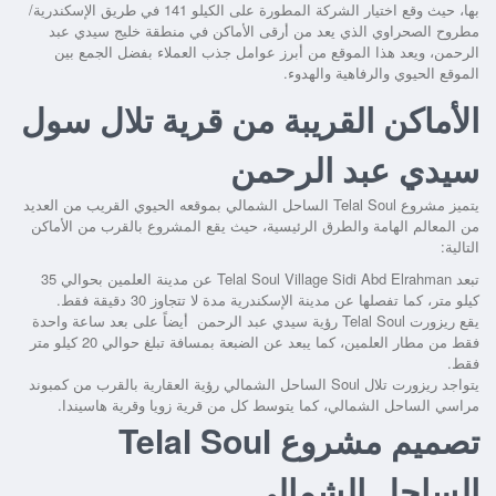
بها، حيث وقع اختيار الشركة المطورة على الكيلو 141 في طريق الإسكندرية/
مطروح الصحراوي الذي يعد من أرقى الأماكن في منطقة خليج سيدي عبد
الرحمن، ويعد هذا الموقع من أبرز عوامل جذب العملاء بفضل الجمع بين
الموقع الحيوي والرفاهية والهدوء.
الأماكن القريبة من قرية تلال سول
سيدي عبد الرحمن
يتميز
مشروع Telal Soul الساحل الشمالي
بموقعه الحيوي القريب من العديد
من المعالم الهامة والطرق الرئيسية، حيث يقع المشروع بالقرب من الأماكن
التالية:
تبعد
Telal Soul Village Sidi Abd Elrahman
عن مدينة العلمين بحوالي 35
كيلو متر، كما تفصلها عن مدينة الإسكندرية مدة لا تتجاوز 30 دقيقة فقط.
يقع
ريزورت Telal Soul رؤية سيدي عبد الرحمن
أيضاً على بعد ساعة واحدة
فقط من مطار العلمين، كما يبعد عن الضبعة بمسافة تبلغ حوالي 20 كيلو متر
فقط.
يتواجد
ريزورت تلال Soul الساحل الشمالي رؤية العقارية
بالقرب من كمبوند
مراسي الساحل الشمالي، كما يتوسط كل من قرية زويا وقرية هاسيندا.
تصميم مشروع Telal Soul
الساحل الشمالي