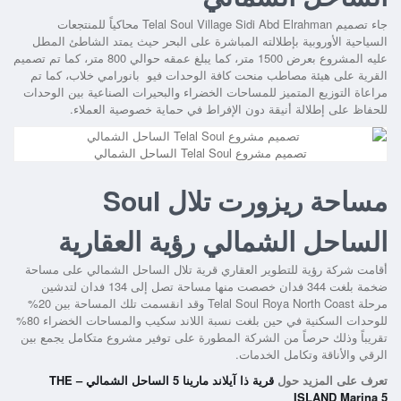
جاء تصميم
Telal Soul Village Sidi Abd Elrahman
محاكياً للمنتجعات
السياحية الأوروبية بإطلالته المباشرة على البحر حيث يمتد الشاطئ المطل
عليه المشروع بعرض 1500 متر، كما يبلغ عمقه حوالي 800 متر، كما تم تصميم
القرية على هيئة مصاطب منحت كافة الوحدات فيو بانورامي خلاب، كما تم
مراعاة التوزيع المتميز للمساحات الخضراء والبحيرات الصناعية بين الوحدات
للحفاظ على إطلالة أنيقة دون الإفراط في حماية خصوصية العملاء.
تصميم مشروع Telal Soul الساحل الشمالي
مساحة ريزورت تلال Soul
الساحل الشمالي رؤية العقارية
أقامت شركة رؤية للتطوير العقاري قرية تلال الساحل الشمالي على مساحة
ضخمة بلغت 344 فدان خصصت منها مساحة تصل إلى 134 فدان لتدشين
مرحلة
Telal Soul Roya North Coast
وقد انقسمت تلك المساحة بين 20%
للوحدات السكنية في حين بلغت نسبة اللاند سكيب والمساحات الخضراء 80%
تقريباً وذلك حرصاً من الشركة المطورة على توفير مشروع متكامل يجمع بين
الرقي والأناقة وتكامل الخدمات.
تعرف على المزيد حول
قرية ذا آيلاند مارينا 5 الساحل الشمالي – THE
ISLAND Marina 5