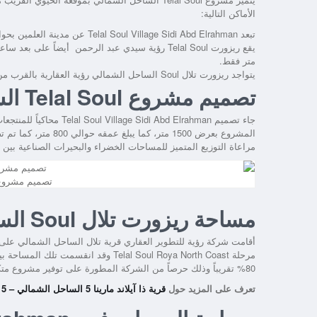
الأماكن التالية:
تبعد
Telal Soul Village Sidi Abd Elrahman
عن مدينة العلمين بحوالي 35 كيلو متر، كما تفصلها عن مدينة الإسكندرية مدة لا تتجاوز 
يقع
ريزورت Telal Soul رؤية سيدي عبد الرحمن
متر فقط.
يتواجد
ريزورت تلال Soul الساحل الشمالي رؤية العقارية
بالقرب من 
تصميم مشروع Telal Soul الساحل الشمالي
جاء تصميم
Telal Soul Village Sidi Abd Elrahman
محاكياً للمنتجعا
المشروع بعرض 1500 مت
مراعاة التوزيع المتميز للمساحات الخضراء والبحيرات الصناعية بين
تصميم مشروع Telal Soul الساحل الش
مساحة ريزورت تلال Soul الساحل الشمالي رؤية العقارية
مرحلة
Telal Soul Roya North Coast
80% تقريباً وذلك حرصاً من الشركة المطورة على توفير مشروع متكامل يجمع بين الرقي والأناقة وتكامل الخدمات.
تعرف على المزيد حول
قرية ذا آيلاند مارينا 5 الساحل الشمالي – THE ISLAND Marina 5