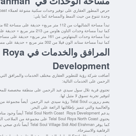
مساحة الوحدات في Telal Soul Village Sidi Abd Elrahman
حرص المطور العقاري على توفير وحدات سكنية متنوعة لعملاء
oast
وحدة تتنوع من حيث النمط والمساحة كما يلي:
تبدأ مساحة الشاليهات من 112 متر مربع+ حديقة على مساحة 62 متر مربع.
كما تبدأ مساحة وحدات التاون هاوس من 213 متر مربع + حديقة على مساحة 107 متر مربع.
تبدأ مساحة وحدات البنتهاوس من 161 متر مربع+ حديقة على مساحة 117 متر مربع.
كما تبدأ مساحة ستاند الون فيلا من 302 متر مربع + حديقة على مساحة 150 متر مربع.
المرافق وا
Development
أضافت شركة رؤية للتطوير العقاري مختلف الخدمات والمرافق التي 
الرحمن
على الخدمات التالية:
تحتوي
قرية تلال سول سيدي عبد الرحمن
على منطقة مخصصة للمحال ا
لتوفير تجربة تسوق لا مثيل لها.
يضم
ريزورت Telal Soul رؤية سيدي عبد الرحمن
أيضاً مجموعة من ا
والعالمية والتي تتميز بإطلالتها الرائعة على البحر.
يدعم
Telal Soul North Coast Roya Development
أيضاً وجود منا
يحتوي
Telal Soul Roya North Coast
على مجموعة من الملاعب الريا
كما يوفر
Telal Soul Village Sidi Abd Elrahman
أيضاً نادي صحي يض
الرفاهية والاسترخاء.
يوفر
ريزورت تلال Soul الساحل الشمالي رؤية العقارية
نادي اجتماعي