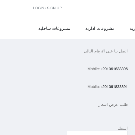
LOGIN / SIGN UP
ية
مشروعات ادارية
مشروعات ساحلية
اتصل بنا علي الارقام التالي
Mobile:
+201061833896
Mobile:
+201061833891
طلب عرض اسعار
اسمك