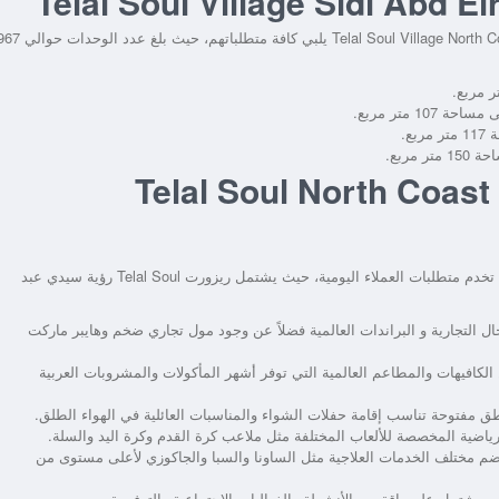
Telal Soul Village North C
يلبي كافة متطلباتهم، حيث بلغ عدد الوحدات حو
لخدمات في Telal Soul North Coast Roya
تخدم متطلبات العملاء اليومية، حيث يشتمل
ريزورت Telal Soul رؤية سيدي عبد
لتجارية و البراندات العالمية فضلاً عن وجود مول تجاري ضخم وهايبر ماركت
لكافيهات والمطاعم العالمية التي توفر أشهر المأكولات والمشروبات العربية
طق مفتوحة تناسب إقامة حفلات الشواء والمناسبات العائلية في الهواء الطلق.
ضية المخصصة للألعاب المختلفة مثل ملاعب كرة القدم وكرة اليد والسلة.
م مختلف الخدمات العلاجية مثل الساونا والسبا والجاكوزي لأعلى مستوى من
 يشتمل على باقة من الأنشطة والفعاليات الاجتماعية والترفيهية.