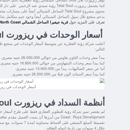
كما
يشتمل ريزورت Telal Soul رؤية سيدي عبد الرحمن
على دار للم
يحتوي
مشروع Telal Soul الساحل الشمالي
أيضاً على مسارات مخصص
يدعم
منتجع تلال سول الساحل الشمالي
أيضاً وجود جيم متكامل شامل
تعرف على المزيد حول
قرية جيفيرا الساحل الشمالي Jefairi Village North Coast
أسعار الوحدات في ريزورت Telal Soul رؤية سيدي عبد الرحمن
أعلنت شركة رؤية العقارية عن متوسط أسعار الوحدات في منتجع تل
التالي:
يبدأ سعر وحدات التاون هاوس من حوالي 26.000.000 جنيه مصري.
كما يبدأ سعر وحدات البنتهاوس من حوالي 16.800.000 جنيه مصري.
أما عن سعر الشاليهات، يبدأ من 13.600.000 جنيه مصري.
كما يبدأ سعر الستاند الون فيلا من 26.500.000 جنيه مصري.
أسعار الوحدات في ريزورت Telal Soul رؤية سيدي ع
أنظمة السداد في ريزورت Telal Soul رؤية سيدي عبد الرحمن
لم يقتصر تميز شركة رؤية للتطوير العقاري فقط على طرح أسعار 
Coast Roya Development
خلال 4 سنوات من تاريخ إتمام التعاقد.