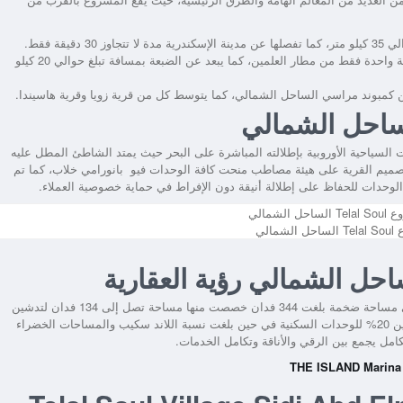
30 دقيقة فقط.
أيضاً على بعد ساعة واحدة فقط من مطار العلمين، كما يبعد عن الضبعة بمسافة تبلغ حوالي 20 كيلو
كمبوند مراسي الساحل الشمالي، كما يتوسط كل من قرية زويا وقرية هاسيندا.
ت السياحية الأوروبية بإطلالته المباشرة على البحر حيث يمتد الشاطئ المطل عليه
ر، كما يبلغ عمقه حوالي 800 متر، كما تم تصميم القرية على هيئة مصاطب منحت كافة الوحدات فيو بانورامي خلاب، كما تم
 الوحدات للحفاظ على إطلالة أنيقة دون الإفراط في حماية خصوصية العملاء.
مالي
أقامت شركة رؤية للتطوير العقاري قرية تلال الساحل الشمالي على مساحة ضخمة بلغت 344 فدان خصصت منها مساحة تصل إلى 134 فدان لتدشين
وقد انقسمت تلك المساحة بين 20% للوحدات السكنية في حين بلغت نسبة اللاند سكيب والمساحات الخضراء