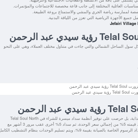
ناسبات العائلية المختلفة إلى جانب قاعة مخصصة للاجتماعات والمؤتمرات.
ة لممارسة رياضة الجري والمشي والاستمتاع بروعة الطبيعة.
 جميع الأجهزة الرياضية التي تعزز من اللياقة البدنية.
ال سول الساحل الشمالي والتي جاءت في متناول مختلف العملاء، وهي على النحو
بد الرحمن
جذابة، بل حرصت على توفير أنظمة سداد ميسرة للشراء في
Telal Soul North
من أبرزها أن يسدد العميل مقدم تعاقد قيمته 5% من إجمالي سعر الوحدة، ثم سداد 5% أخرى عقب مرور 3 أشهر مع
تقسيط المبلغ المتبقي على أقساط متساوية لمدة 7 سنوات، مع سداد الرسوم الخاصة بالصيانة بقيمة 9%، ويتم تسليم الوحدات بنظام التشطيب الكا