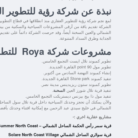
نبذة عن شركة رؤية للتطوير ا
الشركة تقديم باقة من أرقى المشروعات السياحية والسكنية من بين
الشمالي والعين السخنة أيضاً، وقد حرصت الشركة دائماً على تقديم
الجذابة وطرق السداد المتنوعة.
مشروعات شركة Roya للتطوير العقاري
تطوير كمبوند تلال ايست التجمع الخامس.
تطوير مول point 90 القاهرة الجديدة.
إنشاء كمبوند النهضة السادس من أكتوبر.
تنفيذ كمبوند Stone park القاهرة الجديدة.
تطوير كمبوند ستون ريزيدينس مدينة نصر.
تنفيذ قرية تلال شورز العين
السخنة
.
تنفيذ مول ذا بيج بيزنس ديستريكت التجمع الخامس.
والآن يمكنك أن تحجز وحدتك السياحية داخل
قرية تلال سول الساح
الشمالي في خليج سيدي عبد الرحمن مع إمكانية اقتناء وحدتك بأفضل 
مشاريع عقارية اخري :-
قرية سمر رأس الحكمة الساحل الشمالي – Summer North Coast
قرية سولاري الساحل الشمالي Solare North Coast Village