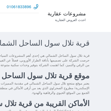
01061833896
مشروعات عقارية
احدث العروض العقارية
قرية تلال سول الساحل الشمالي Soul Village North Coast
قرية تلال سول الساحل الشمالي
هي إحدى أهم المشروعات السياحية
حرصت الشركة على تصميمها بأناقة الطراز الأوروبي، فضلاً عن الف
من الرقي والتميز، كما اهتمت الشركة بتوفير وحدات سكنية متنوعة 
موقع قرية تلال سول الساحل 
يعتبر موقع
منتجع تلال سول الساحل الشمالي
الإسكندرية/ مطروح الصحراوي الذي يعد من أرقى الأماكن في منطقة
الجمع بين الموقع الحيوي والرفاهية والهدوء.
الأماكن القريبة من قرية تلا
يتميز
مشروع Telal Soul الساحل الشمالي
بموقعه الحيوي القريب م