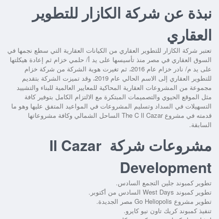
نبذة عن شركة الكازار للتطوير
العقاري
تعتبر شركة الكازار للتطوير العقاري من الكيانات العقارية التي سطع نجمها في
السوق العقاري في مصر منذ تأسيسها على يد أ/ حلمي خزام ثم إعادة هيكلتها
على يد م/ نادر خزام عام 2016، ثم تغيرت هوية الشركة من شركة خزام
للتطوير العقاري إلى الاسم الحالي عام 2019، وقد تميزت الشركة بتقديم
مجموعة من المشروعات العقارية المحاكية للمعايير العالمية للبناء والتشييد
مثل الموقع الحيوي والتصميمات المبتكرة مع الالتزام الكامل بتوفير كافة
التسهيلات في السداد وتسليم المشروعات في المواعيد المتفق عليها وهو ما
قدمته في
مشروع The C Il Cazar الساحل الشمالي
وكافة مشروعاتها
السابقة.
مشروعات شركة Il Cazar
Development
تطوير كمبوند جلين التجمع السادس.
تطوير كمبوند West Days السادس من أكتوبر.
تطوير مشروع Go Heliopolis مصر الجديدة.
تنفيذ كمبوند كريك تاون نيو كايرو.