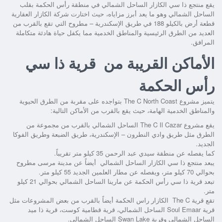
يقع
منتجع ذا سي الكازار الساحل الشمالي
في منطقة رأس الحكمة بقلب
الساحل الشمالي وهو ما يعد أبرز مزاياه، حيث اختارت شركة الكازار العقارية
قطعة أرض بالكيلو 188 في طريق الإسكندرية – مطروح التي تقع بالقرب من
العديد من الطرق الرئيسية والمناطق الخدمية مما يكفل حياة هادئة متكاملة
المرافق.
الأماكن القريبة من قرية ذا سي
رأس الحكمة
يتميز مشروع
The C North Coast
بتواجده على مقربة من الطرق الحيوية
والمناطق الخدمية الهامة، حيث يقع بالقرب من الأماكن التالية:
يقع
مشروع The C Il Cazar الساحل الشمالي
بالقرب من مجموعة من
الطرق مثل طريق وادي النطرون – الإسكندرية، طريق الضبعة وطريق الفوكا
الجديد.
كما يفصله عن منطقة سيدي عبد الرحمن 35 كيلو متر تقريباً.
يبعد
منتجع ذا سي الكازار الساحل الشمالي
أيضاً عن مدينة مرسى مطروح
بحوالي 70 كيلو متر، ويفصله عن مطار العلمين الجديد 55 كيلو متر.
تبعد
قرية ذا سي رأس الحكمة
عن مارينا الساحل الشمالي بحوالي 21 كيلو
متر.
تقع
قرية The C الكازار راس الحكمة
أيضاً بالقرب من بعض المشروعات مثل
قرية Soul Emaar الساحل الشمالي، قرية قطامية كوست، قرية ذا ميد
الساحل الشمالي وقرية Swan Lake الساحل الشمالي.