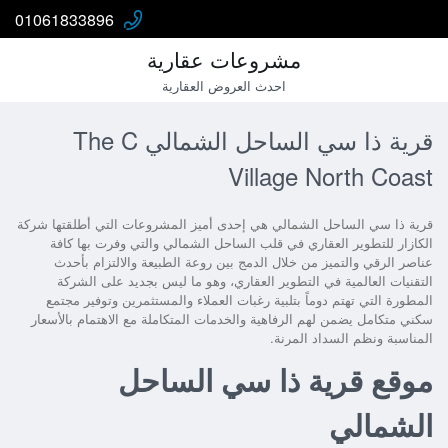
01061833896
مشروعات عقارية
احدث العروض العقارية
قرية ذا سي الساحل الشمالي The C
Village North Coast
قرية ذا سي الساحل الشمالي
هي إحدى أميز المشروعات التي أطلقتها شركة
الكازار للتطوير العقاري في قلب الساحل الشمالي والتي وفرت بها كافة
عناصر الرقي والتميز من خلال الدمج بين روعة الطبيعة والالتزام بأحدث
التقنيات العالمية في التطوير العقاري، وهو ما ليس بجديد على الشركة
المطورة التي تهتم دوماً بتلبية رغبات العملاء والمستثمرين وتوفير مجتمع
سكني متكامل يضمن لهم الرفاهية والخدمات المتكاملة مع الاهتمام بالأسعار
المناسبة ونظم السداد المرنة.
موقع قرية ذا سي الساحل
الشمالي