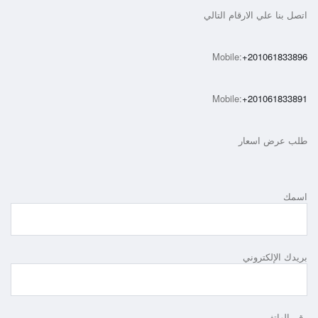
اتصل بنا علي الارقام التالي
Mobile:
+201061833896
Mobile:
+201061833891
طلب عرض اسعار
اسمك
بريدك الإلكتروني
رقم الهاتف