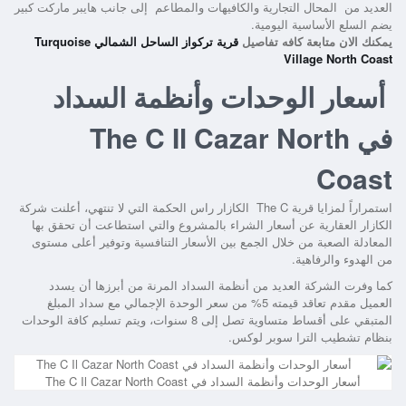
العديد من المحال التجارية والكافيهات والمطاعم إلى جانب هايبر ماركت كبير
يضم السلع الأساسية اليومية.
يمكنك الان متابعة كافه تفاصيل
قرية تركواز الساحل الشمالي Turquoise
Village North Coast
أسعار الوحدات
وأنظمة السداد
في The C Il Cazar North
Coast
استمراراً لمزايا
قرية The C الكازار راس الحكمة
التي لا تنتهي، أعلنت شركة
الكازار العقارية عن أسعار الشراء بالمشروع والتي استطاعت أن تحقق بها
المعادلة الصعبة من خلال الجمع بين الأسعار التنافسية وتوفير أعلى مستوى
من الهدوء والرفاهية.
كما وفرت الشركة العديد من أنظمة السداد المرنة من أبرزها أن يسدد
العميل مقدم تعاقد قيمته 5% من سعر الوحدة الإجمالي مع سداد المبلغ
المتبقي على أقساط متساوية تصل إلى 8 سنوات، ويتم تسليم كافة الوحدات
بنظام تشطيب الترا سوبر لوكس.
أسعار الوحدات وأنظمة السداد في The C Il Cazar North Coast