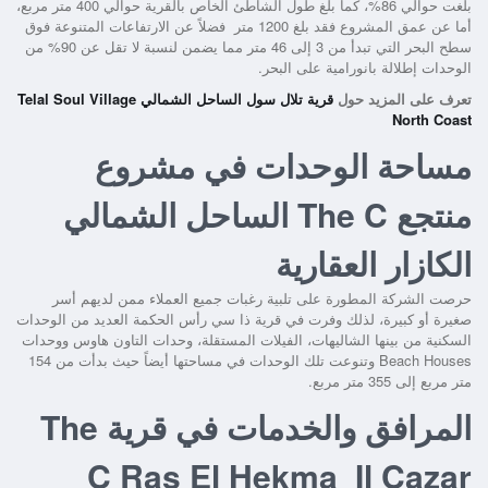
بلغت حوالي 86%، كما بلغ طول الشاطئ الخاص بالقرية حوالي 400 متر مربع،
أما عن عمق المشروع فقد بلغ 1200 متر فضلاً عن الارتفاعات المتنوعة فوق
سطح البحر التي تبدأ من 3 إلى 46 متر مما يضمن لنسبة لا تقل عن 90% من
الوحدات إطلالة بانورامية على البحر.
تعرف على المزيد حول
قرية تلال سول الساحل الشمالي Telal Soul Village
North Coast
مساحة الوحدات في مشروع
منتجع The C الساحل الشمالي
الكازار العقارية
حرصت الشركة المطورة على تلبية رغبات جميع العملاء ممن لديهم أسر
صغيرة أو كبيرة، لذلك وفرت في
قرية ذا سي رأس الحكمة
العديد من الوحدات
السكنية من بينها الشاليهات، الفيلات المستقلة، وحدات التاون هاوس ووحدات
Beach Houses وتنوعت تلك الوحدات في مساحتها أيضاً حيث بدأت من 154
متر مربع إلى 355 متر مربع.
المرافق والخدمات في قرية The
C Ras El Hekma Il Cazar