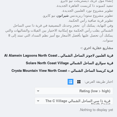
إنشاء مول كريك ديستريكت نيو كايرو.
تنفيذ كمبوند ذا كريست القاهرة الجديدة.
تطوير مشروع نورد العلمين الجديدة.
تطوير مشروع ستودا ريزيدنس
شيراتون
نيو كايرو.
تطوير قرية صافية رأس الحكمة.
وفي النهاية، يمكنك أن تحجز وحدتك المصيفية في
قرية ذا سي الساحل
الشمالي
بقلب رأس الحكمة مع إمكانية الاختيار بين الفيلات والشاليهات والتي
يمكنك أن تحصل عليها بأفضل الأسعار مع أميز نظم السداد التي تمتد إلى 8
سنوات.
مشاريع عقارية اخري :-
قرية العلمين لاجونز الساحل الشمالي ـ Al Alamein Lagoons North Coast
قرية سولاري الساحل الشمالي Solare North Coast Village
قرية كريستا الساحل الشمالي – Crysta Mountain View North Coast
اختار طريقة العرض:
Rating (low > high)
قرية ذا سي الساحل الشمالي The C Village
North Coast
Nothing to display yet.