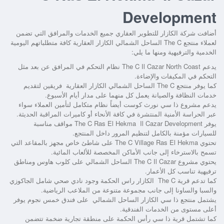
Development
أضافت شركة الكازار للتطوير العقاري جميع الخدمات والمرافق التي تضمن
لعملاء
منتجع The C الساحل الشمالي الكازار العقارية
كافة متطلباتهم اليومية
الخدمية والترفيهية ومنها ما يلي:
يدعم
The C Il Cazar North Coast
نظام التحكم في المرافق عن بعد مثل
التحكم في المكيفات والإضاءة.
كما يوفر
منتجع The C الساحل الشمالي الكازار العقارية
فريقين لتقديم
خدمات النظافة والصيانة يعمل كل منهما على مدار أيام الأسبوع.
يدعم
مشروع ذا سي نورث كوست
أيضاً نظام متكامل لتأمين العملاء سواء
عبر الحراسة الأمنية المنتشرة في كافة الأنحاء أو كاميرات المراقبة الحديثة.
يوفر
The C Ras El Hekma Il Cazar Development
مواقف مناسبة
للسيارات مؤمنة بالكامل لتنظيم المرور داخل المنتجع.
تحتوي
The C Village Ras El Hekma
على شاطئ خاص مجهز بالمقاعد التي
تسمح بالاسترخاء إلى جانب الأماكن المخصصة للألعاب المائية.
يحتوي
مشروع The C Il Cazar الساحل الشمالي
على كلوب هاوس ومناطق
ترفيهية تناسب كل الأعمار.
كما تدعم
قرية The C الكازار راس الحكمة
وجود نادي صحي شامل الجاكوزي
والسبا والساونا إلى جانب مجموعة متنوعة من الملاعب الرياضية.
يشتمل
منتجع ذا سي الكازار الساحل الشمالي
على فندق خمس نجوم يوفر
أعلى مستوى من الخدمات الفندقية.
كما تشتمل
قرية ذا سي رأس الحكمة
على منطقة تجارية ضخمة تتضمن