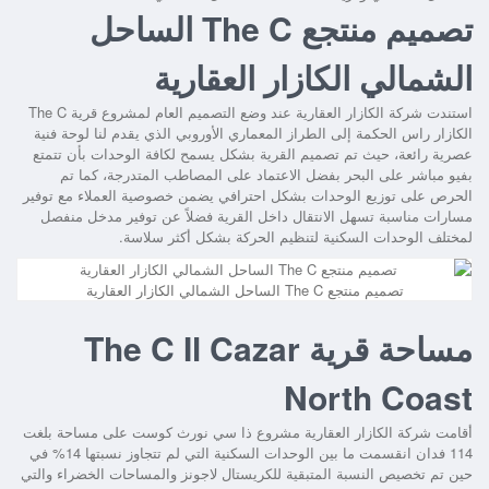
تصميم منتجع The C الساحل
الشمالي الكازار العقارية
استندت شركة الكازار العقارية عند وضع التصميم العام لمشروع
قرية The C
الكازار راس الحكمة
إلى الطراز المعماري الأوروبي الذي يقدم لنا لوحة فنية
عصرية رائعة، حيث تم تصميم القرية بشكل يسمح لكافة الوحدات بأن تتمتع
بفيو مباشر على البحر بفضل الاعتماد على المصاطب المتدرجة، كما تم
الحرص على توزيع الوحدات بشكل احترافي يضمن خصوصية العملاء مع توفير
مسارات مناسبة تسهل الانتقال داخل القرية فضلاً عن توفير مدخل منفصل
لمختلف الوحدات السكنية لتنظيم الحركة بشكل أكثر سلاسة.
تصميم منتجع The C الساحل الشمالي الكازار العقارية
مساحة قرية The C Il Cazar
North Coast
أقامت شركة الكازار العقارية
مشروع ذا سي نورث كوست
على مساحة بلغت
114 فدان انقسمت ما بين الوحدات السكنية التي لم تتجاوز نسبتها 14% في
حين تم تخصيص النسبة المتبقية للكريستال لاجونز والمساحات الخضراء والتي