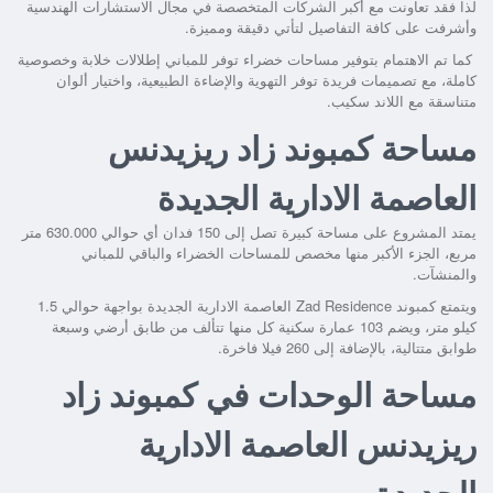
لذا فقد تعاونت مع أكبر الشركات المتخصصة في مجال الاستشارات الهندسية
وأشرفت على كافة التفاصيل لتأتي دقيقة ومميزة.
كما تم الاهتمام بتوفير مساحات خضراء توفر للمباني إطلالات خلابة وخصوصية
كاملة، مع تصميمات فريدة توفر التهوية والإضاءة الطبيعية، واختيار ألوان
متناسقة مع اللاند سكيب.
مساحة كمبوند زاد ريزيدنس
العاصمة الادارية الجديدة
يمتد المشروع على مساحة كبيرة تصل إلى 150 فدان أي حوالي 630.000 متر
مربع، الجزء الأكبر منها مخصص للمساحات الخضراء والباقي للمباني
والمنشآت.
ويتمتع
كمبوند Zad Residence العاصمة الادارية الجديدة
بواجهة حوالي 1.5
كيلو متر، ويضم 103 عمارة سكنية كل منها تتألف من طابق أرضي وسبعة
طوابق متتالية، بالإضافة إلى 260 فيلا فاخرة.
مساحة الوحدات في كمبوند زاد
ريزيدنس العاصمة الادارية
الجديدة