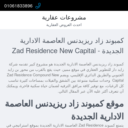
01061833896
مشروعات عقارية
احدث العروض العقارية
كمبوند زاد ريزيدنس العاصمة الادارية
الجديدة - Zad Residence New Capital
كمبوند زاد ريزيدنس العاصمة الادارية الجديدة
هو مشروع كبير تقدمه شركة
زايد دار للتطوير العقاري في موقع مميز، حيث يقع بالقرب من محور بن زايد
الجنوبي والطريق الدائري الإقليمي، ويضم
Zad Residence Compound New
Capital
وحدات سكنية متنوعة بين الشقق والفيلات بمساحات كثيرة تناسب
كل الرغبات، مع توفير كافة مرافق الترفيه لضمان حياة سكنية فاخرة، ويمكنك
أن تتعرف أكثر عليه الآن عبر المقال التالي.
موقع كمبوند زاد ريزيدنس العاصمة
الادارية الجديدة
يتمتع
كمبوند Zad Residence العاصمة الادارية الجديدة
بموقع استراتيجي في