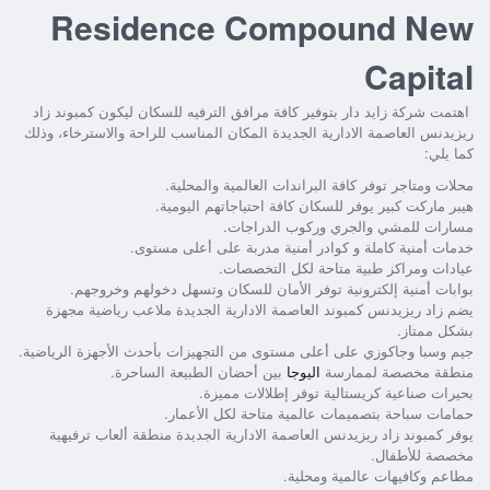
Residence Compound New
Capital
اهتمت شركة زايد دار بتوفير كافة مرافق الترفيه للسكان ليكون
كمبوند زاد
ريزيدنس العاصمة الادارية الجديدة
المكان المناسب للراحة والاسترخاء، وذلك
كما يلي:
محلات ومتاجر توفر كافة البراندات العالمية والمحلية.
هيبر ماركت كبير يوفر للسكان كافة احتياجاتهم اليومية.
مسارات للمشي والجري وركوب الدراجات.
خدمات أمنية كاملة و كوادر أمنية مدربة على أعلى مستوى.
عيادات ومراكز طبية متاحة لكل التخصصات.
بوابات أمنية إلكترونية توفر الأمان للسكان وتسهل دخولهم وخروجهم.
يضم
زاد ريزيدنس كمبوند العاصمة الادارية الجديدة
ملاعب رياضية مجهزة
بشكل ممتاز.
جيم وسبا وجاكوزي على أعلى مستوى من التجهيزات بأحدث الأجهزة الرياضية.
منطقة مخصصة لممارسة
اليوجا
بين أحضان الطبيعة الساحرة.
بحيرات صناعية كريستالية توفر إطلالات مميزة.
حمامات سباحة بتصميمات عالمية متاحة لكل الأعمار.
يوفر
كمبوند زاد ريزيدنس العاصمة الادارية الجديدة
منطقة ألعاب ترفيهية
مخصصة للأطفال.
مطاعم وكافيهات عالمية ومحلية.