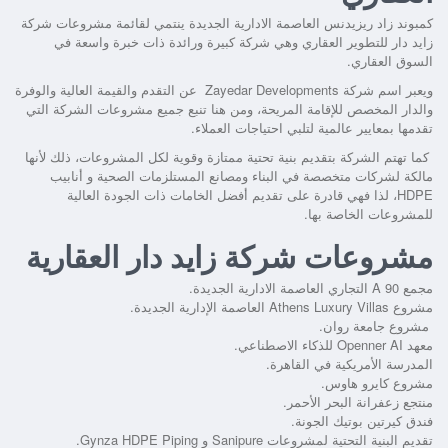
كمبوند زاد ريزيدنس العاصمة الادارية الجديدة
ينتمي لقائمة مشروعات شركة
زايد دار للتطوير العقاري وهي شركة كبيرة ورائدة ذات خبرة واسعة في
السوق العقاري.
ويعبر اسم شركة Zayedar Developments عن التقدم والقيمة العالية والوفرة
والدار المخصص للإقامة المريحة، ومن هنا تنبع جميع مشروعات الشركة التي
تقدمها بمعايير عالمية لتلبي احتياجات العملاء.
كما تهتم الشركة بتقديم بنية تحتية ممتازة وقوية لكل المشروعات، ذلك لأنها
مالكة لشركات متخصصة في البناء ومصانع المستلزمات الصحية و أنابيب
HDPE، لذا فهي قادرة على تقديم أفضل الخامات ذات الجودة العالية
للمشروعات الخاصة بها.
مشروعات شركة زايد دار العقارية
مجمع A 90 التجاري العاصمة الادارية الجديدة.
مشروع Athens Luxury Villas العاصمة الإدارية الجديدة.
مشروع جامعة روان.
معهد Openner AI للذكاء الاصطناعي.
المدرسة الأمريكية في القاهرة.
مشروع كايرو هاوس.
منتجع زعفرانة البحر الأحمر.
فندق كيرتين بوتيك الجونة.
تقديم البنية التحتية لمشروعات Sanipure و Gynza HDPE Piping.