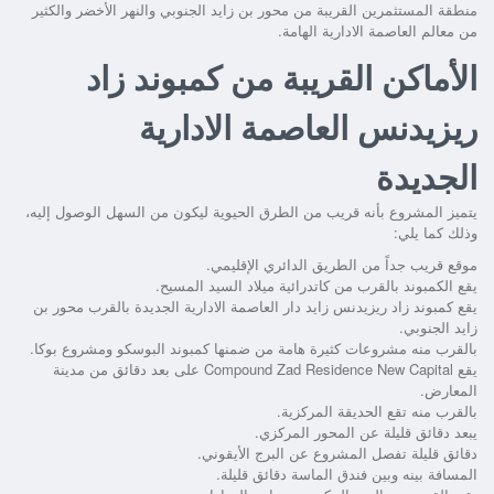
منطقة المستثمرين القريبة من محور بن زايد الجنوبي والنهر الأخضر والكثير
من معالم العاصمة الادارية الهامة.
الأماكن القريبة من كمبوند زاد
ريزيدنس العاصمة الادارية
الجديدة
يتميز المشروع بأنه قريب من الطرق الحيوية ليكون من السهل الوصول إليه،
وذلك كما يلي:
موقع قريب جداً من الطريق الدائري الإقليمي.
يقع الكمبوند بالقرب من كاتدرائية ميلاد السيد المسيح.
يقع
كمبوند زاد ريزيدنس زايد دار العاصمة الادارية الجديدة
بالقرب محور بن
زايد الجنوبي.
بالقرب منه مشروعات كثيرة هامة من ضمنها كمبوند البوسكو ومشروع بوكا.
يقع
Compound Zad Residence New Capital
على بعد دقائق من مدينة
المعارض.
بالقرب منه تقع الحديقة المركزية.
يبعد دقائق قليلة عن المحور المركزي.
دقائق قليلة تفصل المشروع عن البرج الأيقوني.
المسافة بينه وبين فندق الماسة دقائق قليلة.