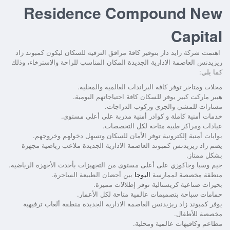
Residence Compound New
Capital
اهتمت شركة زايد دار بتوفير كافة مرافق الترفيه للسكان ليكون
كمبوند زاد
ريزيدنس العاصمة الادارية الجديدة
المكان المناسب للراحة والاسترخاء، وذلك
كما يلي:
محلات ومتاجر توفر كافة البراندات العالمية والمحلية.
هيبر ماركت كبير يوفر للسكان كافة احتياجاتهم اليومية.
مسارات للمشي والجري وركوب الدراجات.
خدمات أمنية كاملة و كوادر أمنية مدربة على أعلى مستوى.
عيادات ومراكز طبية متاحة لكل التخصصات.
بوابات أمنية إلكترونية توفر الأمان للسكان وتسهل دخولهم وخروجهم.
يضم
زاد ريزيدنس كمبوند العاصمة الادارية الجديدة
ملاعب رياضية مجهزة
بشكل ممتاز.
جيم وسبا وجاكوزي على أعلى مستوى من التجهيزات بأحدث الأجهزة الرياضية.
منطقة مخصصة لممارسة
اليوجا
بين أحضان الطبيعة الساحرة.
بحيرات صناعية كريستالية توفر إطلالات مميزة.
حمامات سباحة بتصميمات عالمية متاحة لكل الأعمار.
يوفر
كمبوند زاد ريزيدنس العاصمة الادارية الجديدة
منطقة ألعاب ترفيهية
مخصصة للأطفال.
مطاعم وكافيهات عالمية ومحلية.