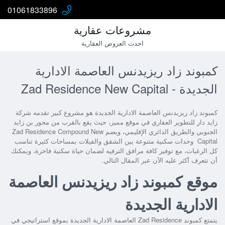
01061833896
مشروعات عقارية
احدث العروض العقارية
كمبوند زاد ريزيدنس العاصمة الادارية
الجديدة - Zad Residence New Capital
كمبوند زاد ريزيدنس العاصمة الادارية الجديدة
هو مشروع كبير تقدمه شركة
زايد دار للتطوير العقاري في موقع مميز، حيث يقع بالقرب من محور بن زايد
الجنوبي والطريق الدائري الإقليمي، ويضم
Zad Residence Compound New
Capital
وحدات سكنية متنوعة بين الشقق والفيلات بمساحات كثيرة تناسب
كل الرغبات، مع توفير كافة مرافق الترفيه لضمان حياة سكنية فاخرة، ويمكنك
أن تتعرف أكثر عليه الآن عبر المقال التالي.
موقع كمبوند زاد ريزيدنس العاصمة
الادارية الجديدة
يتمتع
كمبوند Zad Residence العاصمة الادارية الجديدة
بموقع استراتيجي في