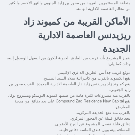
منطقة المستثمرين القريبة من محور بن زايد الجنوبي والنهر الأخضر والكثير
من معالم العاصمة الادارية الهامة.
الأماكن القريبة من كمبوند زاد
ريزيدنس العاصمة الادارية
الجديدة
يتميز المشروع بأنه قريب من الطرق الحيوية ليكون من السهل الوصول إليه،
وذلك كما يلي:
موقع قريب جداً من الطريق الدائري الإقليمي.
يقع الكمبوند بالقرب من كاتدرائية ميلاد السيد المسيح.
يقع
كمبوند زاد ريزيدنس زايد دار العاصمة الادارية الجديدة
بالقرب محور بن
زايد الجنوبي.
بالقرب منه مشروعات كثيرة هامة من ضمنها كمبوند البوسكو ومشروع بوكا.
يقع
Compound Zad Residence New Capital
على بعد دقائق من مدينة
المعارض.
بالقرب منه تقع الحديقة المركزية.
يبعد دقائق قليلة عن المحور المركزي.
دقائق قليلة تفصل المشروع عن البرج الأيقوني.
المسافة بينه وبين فندق الماسة دقائق قليلة.