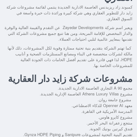
كمبوند زاد ريزيدنس العاصمة الادارية الجديدة
ينتمي لقائمة مشروعات شركة
زايد دار للتطوير العقاري وهي شركة كبيرة ورائدة ذات خبرة واسعة في
السوق العقاري.
ويعبر اسم شركة Zayedar Developments عن التقدم والقيمة العالية والوفرة
والدار المخصص للإقامة المريحة، ومن هنا تنبع جميع مشروعات الشركة التي
تقدمها بمعايير عالمية لتلبي احتياجات العملاء.
كما تهتم الشركة بتقديم بنية تحتية ممتازة وقوية لكل المشروعات، ذلك لأنها
مالكة لشركات متخصصة في البناء ومصانع المستلزمات الصحية و أنابيب
HDPE، لذا فهي قادرة على تقديم أفضل الخامات ذات الجودة العالية
للمشروعات الخاصة بها.
مشروعات شركة زايد دار العقارية
مجمع A 90 التجاري العاصمة الادارية الجديدة.
مشروع Athens Luxury Villas العاصمة الإدارية الجديدة.
مشروع جامعة روان.
معهد Openner AI للذكاء الاصطناعي.
المدرسة الأمريكية في القاهرة.
مشروع كايرو هاوس.
منتجع زعفرانة البحر الأحمر.
فندق كيرتين بوتيك الجونة.
تقديم البنية التحتية لمشروعات Sanipure و Gynza HDPE Piping.