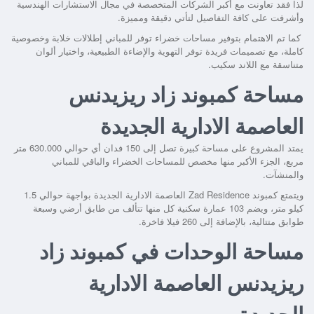
لذا فقد تعاونت مع أكبر الشركات المتخصصة في مجال الاستشارات الهندسية
وأشرفت على كافة التفاصيل لتأتي دقيقة ومميزة.
كما تم الاهتمام بتوفير مساحات خضراء توفر للمباني إطلالات خلابة وخصوصية
كاملة، مع تصميمات فريدة توفر التهوية والإضاءة الطبيعية، واختيار ألوان
متناسقة مع اللاند سكيب.
مساحة كمبوند زاد ريزيدنس
العاصمة الادارية الجديدة
يمتد المشروع على مساحة كبيرة تصل إلى 150 فدان أي حوالي 630.000 متر
مربع، الجزء الأكبر منها مخصص للمساحات الخضراء والباقي للمباني
والمنشآت.
ويتمتع
كمبوند Zad Residence العاصمة الادارية الجديدة
بواجهة حوالي 1.5
كيلو متر، ويضم 103 عمارة سكنية كل منها تتألف من طابق أرضي وسبعة
طوابق متتالية، بالإضافة إلى 260 فيلا فاخرة.
مساحة الوحدات في كمبوند زاد
ريزيدنس العاصمة الادارية
الجديدة