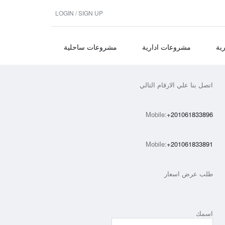
LOGIN / SIGN UP
ية
مشروعات ادارية
مشروعات ساحلية
اتصل بنا علي الارقام التالي
Mobile:
+201061833896
Mobile:
+201061833891
طلب عرض اسعار
اسمك