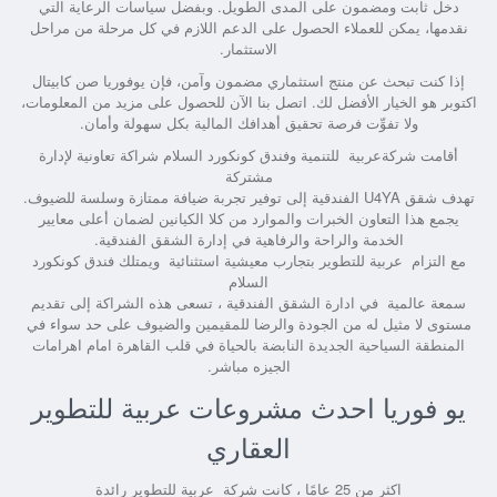
دخل ثابت ومضمون على المدى الطويل. وبفضل سياسات الرعاية التي
نقدمها، يمكن للعملاء الحصول على الدعم اللازم في كل مرحلة من مراحل
الاستثمار.
إذا كنت تبحث عن منتج استثماري مضمون وآمن، فإن يوفوريا صن كابيتال
اكتوبر هو الخيار الأفضل لك. اتصل بنا الآن للحصول على مزيد من المعلومات،
ولا تفوِّت فرصة تحقيق أهدافك المالية بكل سهولة وأمان.
أقامت شركةعربية للتنمية وفندق كونكورد السلام شراكة تعاونية لإدارة
مشتركة
تهدف شقق U4YA الفندقية إلى توفير تجربة ضيافة ممتازة وسلسة للضيوف.
يجمع هذا التعاون الخبرات والموارد من كلا الكيانين لضمان أعلى معايير
الخدمة والراحة والرفاهية في إدارة الشقق الفندقية.
مع التزام عربية للتطوير بتجارب معيشية استثنائية ويمتلك فندق كونكورد
السلام
سمعة عالمية في ادارة الشقق الفندقية ، تسعى هذه الشراكة إلى تقديم
مستوى لا مثيل له من الجودة والرضا للمقيمين والضيوف على حد سواء في
المنطقة السياحية الجديدة النابضة بالحياة في قلب القاهرة امام اهرامات
الجيزه مباشر.
يو فوريا احدث مشروعات عربية للتطوير
العقاري
اكثر من 25 عامًا ، كانت شركة عربية للتطوير رائدة