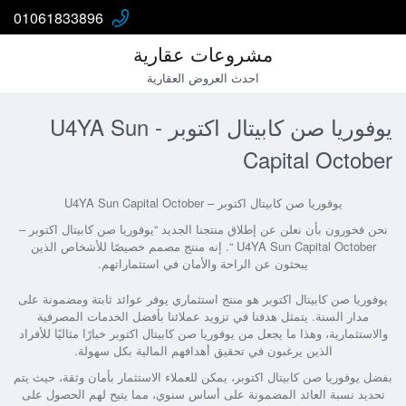
01061833896
مشروعات عقارية
احدث العروض العقارية
يوفوريا صن كابيتال اكتوبر - U4YA Sun
Capital October
يوفوريا صن كابيتال اكتوبر – U4YA Sun Capital October
نحن فخورون بأن نعلن عن إطلاق منتجنا الجديد “يوفوريا صن كابيتال اكتوبر –
U4YA Sun Capital October “. إنه منتج مصمم خصيصًا للأشخاص الذين
يبحثون عن الراحة والأمان في استثماراتهم.
يوفوريا صن كابيتال اكتوبر هو منتج استثماري يوفر عوائد ثابتة ومضمونة على
مدار السنة. يتمثل هدفنا في تزويد عملائنا بأفضل الخدمات المصرفية
والاستثمارية، وهذا ما يجعل من يوفوريا صن كابيتال اكتوبر خيارًا مثاليًا للأفراد
الذين يرغبون في تحقيق أهدافهم المالية بكل سهولة.
بفضل يوفوريا صن كابيتال اكتوبر، يمكن للعملاء الاستثمار بأمان وثقة، حيث يتم
تحديد نسبة العائد المضمونة على أساس سنوي، مما يتيح لهم الحصول على