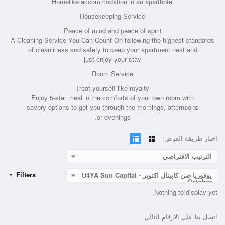
Homelike accommodation in an aparthotel
Housekeeping Service
Peace of mind and peace of spirit
A Cleaning Service You Can Count On following the highest standards
of cleanliness and safety to keep your apartment neat and
just enjoy your stay
Room Service
Treat yourself like royalty
Enjoy 5-star meal in the comforts of your own room with
savory options to get you through the mornings, afternoons
or evenings.
اختار طريقة العرض:
الترتيب الافتراضي
Filters
يوفوريا صن كابيتال اكتوبر - U4YA Sun Capital
October
Nothing to display yet.
اتصل بنا علي الارقام التالي