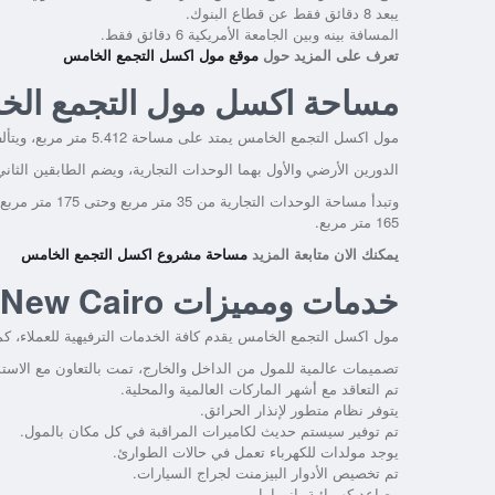
يبعد 8 دقائق فقط عن قطاع البنوك.
المسافة بينه وبين الجامعة الأمريكية 6 دقائق فقط.
تعرف على المزيد حول
موقع مول اكسل التجمع الخامس
مساحة اكسل مول التجمع ال
مول اكسل التجمع الخامس يمتد على مساحة 5.412 متر مربع، ويتألف من دور أرضي منخفض ودور أرضي مرتفع بالإضافة إلى ثلاثة أدوار علوية.
الدورين الأرضي والأول بهما الوحدات التجارية، ويضم الطابقين الثاني 
165 متر مربع.
يمكنك الان متابعة المزيد
مساحة مشروع اكسل التجمع الخامس
خدمات ومميزات Axle Mall New Cairo
مول اكسل التجمع الخامس يقدم كافة الخدمات الترفيهية للعملاء، كما
تصميمات عالمية للمول من الداخل والخارج، تمت بالتعاون مع الاستش
تم التعاقد مع أشهر الماركات العالمية والمحلية.
يتوفر نظام متطور لإنذار الحرائق.
تم توفير سيستم حديث لكاميرات المراقبة في كل مكان بالمول.
يوجد مولدات للكهرباء تعمل في حالات الطوارئ.
تم تخصيص الأدوار البيزمنت لجراج السيارات.
مصاعد كهربائية بانوراما.