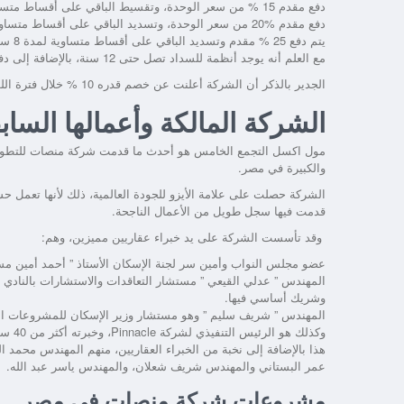
دفع مقدم 15 % من سعر الوحدة، وتقسيط الباقي على أقساط متساوية لمدة 6 سنوات.
دفع مقدم %20 من سعر الوحدة، وتسديد الباقي على أقساط متساوية لمدة 7 سنوات.
يتم دفع 25 % مقدم وتسديد الباقي على أقساط متساوية لمدة 8 سنوات.
مع العلم أنه يوجد أنظمة للسداد تصل حتى 12 سنة، بالإضافة إلى دفع 9 % للصيانة، ويتم تسليم الوحدات بعد ثلاث سنوات من التعاقد.
الجدير بالذكر أن الشركة أعلنت عن خصم قدره 10 % خلال فترة اللونش، مع خصم 35 % للكاش ولفترة محدودة.
الشركة المالكة وأعمالها الساب
والكبيرة في مصر.
قدمت فيها سجل طويل من الأعمال الناجحة.
وقد تأسست الشركة على يد خبراء عقاريين مميزين، وهم:
عضو مجلس النواب وأمين سر لجنة الإسكان الأستاذ ” أحمد أمين مس
المهندس ” عدلي القيعي ” مستشار التعاقدات والاستشارات بالناد
وشريك أساسي فيها.
المهندس ” شريف سليم ” وهو مستشار وزير الإسكان للمشروعات القو
وكذلك هو الرئيس التنفيذي لشركة Pinnacle، وخبرته أكثر من 40 سنة في الاستشارات الهندسية وإدارة المشروعات.
هذا بالإضافة إلى نخبة من الخبراء العقاريين، منهم المهندس محمد 
عمر البستاني والمهندس شريف شعلان، والمهندس ياسر عبد الله.
مشروعات شركة منصات في مصر