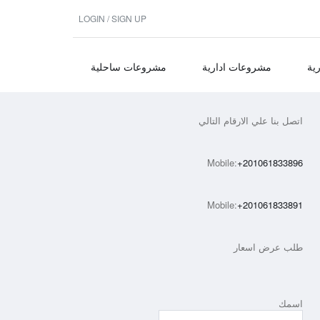
LOGIN / SIGN UP
ية
مشروعات ادارية
مشروعات ساحلية
اتصل بنا علي الارقام التالي
Mobile:
+201061833896
Mobile:
+201061833891
طلب عرض اسعار
اسمك