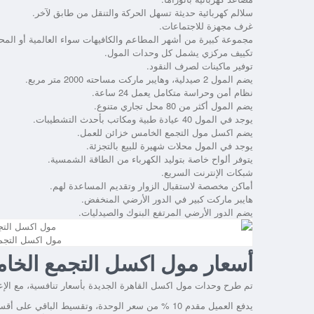
سلالم كهربائية حديثة تسهل الحركة والتنقل من طابق لآخر.
غرف مجهزة للاجتماعات.
مجموعة كبيرة من أشهر المطاعم والكافيهات سواء العالمية أو المحل
تكييف مركزي يشمل كل وحدات المول.
توفير ماكينات لصرف النقود.
يضم المول 2 صيدلية، وهايبر ماركت مساحته 2000 متر مربع.
نظام أمن وحراسة متكامل يعمل 24 ساعة.
يضم المول أكثر من 80 محل تجاري متنوع.
يوجد في المول 40 عيادة طبية ومكاتب بأحدث التشطيبات.
يضم اكسل مول التجمع الخامس خزائن للعمل.
يوجد في المول محلات شهيرة للبيع بالتجزئة.
يتوفر ألواح خاصة بتوليد الكهرباء من الطاقة الشمسية.
شبكات الإنترنت السريع.
أماكن مخصصة لاستقبال الزوار وتقديم المساعدة لهم.
هايبر ماركت كبير في الدور الأرضي المنخفض.
يضم الدور الأرضي المرتفع البنوك والصيدليات.
مول اكسل التجمع الخامس ro
أسعار مول اكسل التجمع الخام
تم طرح وحدات مول اكسل القاهرة الجديدة بأسعار تنافسية، مع الإ
يدفع العميل مقدم 10 % من سعر الوحدة، وتقسيط الباقي على أقساط متساوية لمدة 5 سنوات.