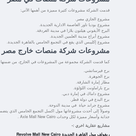
قدمت الشركة مشروعات كثيرة مميزة من أهمها الآتي:
مشروع الجازي مصر.
مشروع بوديا تاور العاصمة الادارية الجديدة.
البرج الأيقوني هيلتون بلازا في مدينة الغردقة.
مشروع أبراج مدينة العلمين الجديدة.
مشروع إكليبس الذي يقع في التجمع الخامس بالقاهرة الجديدة.
مشروعات شركة منصات خارج مصر
كما قدمت الشركة مجموعة من المشروعات في الخارج، من ضمنها م
برج فيرساتشي.
برج الجوهرة.
مطار إمارة الشارقة.
برج باراماونت اللؤلؤة.
مشروع داماك في إمارة دبي.
برج البدع في دولة قطر.
مشروع جراند حياة في مدينة الدوحة.
وصولاً إلى أحدث مشروعاتها مول اكسل التجمع الخامس الذي يتضمن 
جذابة وأسعار مميزة لكل وحدات Axle Mall New Cairo .
مشاريع عقارية اخري :-
ريفولف مول القاهرة الجديدة Revolve Mall New Cairo