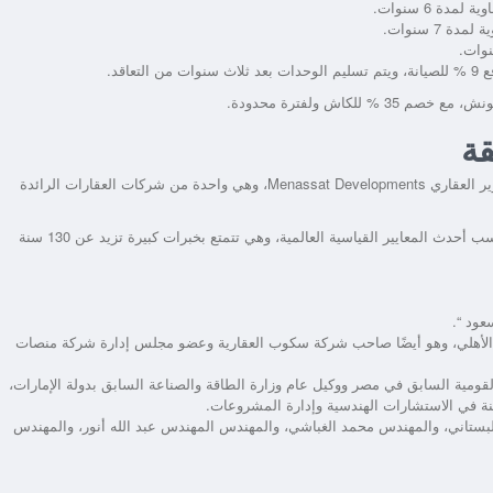
قة
مول اكسل التجمع الخامس هو أحدث ما قدمت شركة منصات للتطوير العقاري Menassat Developments، وهي واحدة من شركات العقارات الرائدة
الشركة حصلت على علامة الأيزو للجودة العالمية، ذلك لأنها تعمل حسب أحدث المعايير القياسية العالمية، وهي تتمتع بخبرات كبيرة تزيد عن 130 سنة
عود “.
ي الأهلي، وهو أيضًا صاحب شركة سكوب العقارية وعضو مجلس إدارة شركة منصات
مية السابق في مصر ووكيل عام وزارة الطاقة والصناعة السابق بدولة الإمارات،
البستاني، والمهندس محمد الغباشي، والمهندس المهندس عبد الله أنور، والمهندس