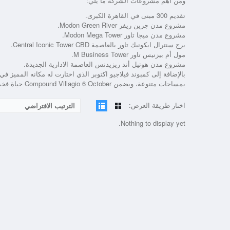
ومن أهم مشروعات الشركة ما يلي:
تقديم 300 مبنى في القاهرة الكبرى.
مشروع مدن جرين ريفر Modon Green River.
مشروع مدن ميجا تاور Modon Mega Tower.
برج سنترال ايكونيك تاور بالعاصمة Central Iconic Tower CBD.
مول أم بيزنيس تاور M Business Tower.
مشروع مدن هوتيل أند ريزيدنس العاصمة الادارية الجديدة.
بالإضافة إلى كمبوند فيلاجيو اكتوبر الذي اختارت له مكانه المميز
بمساحات متنوعة، ويضمن Compound Villagio 6 October حياة فخمة مفعمة بالرفاهية.
اختار طريقة العرض:
الترتيب الافتراضي
Nothing to display yet.