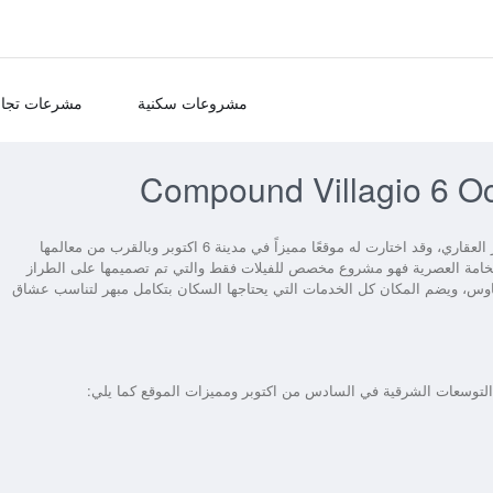
مشروعات سكنية
مشرعات تجار
كمبوند فيلاجيو اكتوبر هو أحدث طرح أعلنت عنه شركة مدن للتطوير العقاري، وقد اختارت له موقعًا مميزاً في مدينة 6 اكتوبر وبالقرب من معالمها
 ومراكز التسوق، ويتميز Compound Villagio 6 October بالفخامة العصرية فهو مشروع مخصص للفيلات فقط والتي تم تصميمها على الطراز
ن هاوس، ويضم المكان كل الخدمات التي يحتاجها السكان بتكامل مبهر لتناسب عشاق
التوسعات الشرقية في السادس من اكتوبر ومميزات الموقع كما يلي: