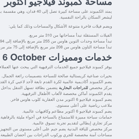
مساحة كمبوند فيلاجيو اكتوبر
يمتد الكمبوند على مساحة كبيرة
ليشعر السكان بالراحة النفسية.
ويضم فيلات فاخرة متنوعة الأشكال والمساحات وذلك كما يلي:
الفيلات المستقلة تبدأ مساحاتها من 310 متر مربع.
تبدأ مساحة وحدات التوين هاوس من 255 متر مربع بالإضافة إلى 94 متر مربع للتراس على الروف.
تبدأ مساحة التاون هاوس من 208 متر مربع بالإضافة إلى 75 متر مربع للتراس.
خدمات ومميزات Compound Villagio 6 October
يوفر كمبوند فيلاجيو جميع الخدمات الترفيهية التي يبحث عنها العملاء
بحيرات صناعية كريستالية صالحة للسباحة بتصميمات رائعة الجمال.
يضم الكمبوند أكاديمية عالمية لكرة القدم تابعة لأحد لاعبي كرة الق
مركز مخصص
للدراجات البخارية
يتضمن بطاقة تسهل التنقل بداخل ا
يقدم الكمبوند أماكن مخصصة لألعاب الأطفال الترفيهية.
يضم كمبوند فيلاجيو 6 اكتوبر مدن العقارية كلوب هاوس فاخر.
ملاعب رياضية على أعلى مستوى.
يضم كمبوند فيلاجيو 6 اكتوبر مطاعم وكافيهات عالمية.
حمامات سباحة مميزة للاستمتاع بالسباحة في أجواء مليئة بالرفاهية.
مركز تجاري إيطالي لتقديم تجربة تسوق عالمية.
مركز مخصص للياقة البدنية يضم جيم على أعلى مستوى من التجهيز
مساحات آمنة مخصصة للجري وركوب الدراجات بين أحضان الطبيعة.