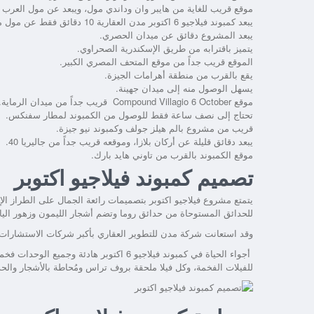
موقع قريب للغاية من هايبر وان وداندي مول، ويبعد عن مول العرب 7 دقائق فقط.
يبعد كمبوند فيلاجيو 6 اكتوبر مدن العقارية 10 دقائق فقط عن مول مصر.
يبعد المشروع دقائق عن ميدان الحصري.
يتميز باقترابه من طريق الإسكندرية الصحراوي.
الموقع قريب جداً من موقع المتحف المصري الكبير.
يقع بالقرب من منطقة أهرامات الجيزة.
يسهل الوصول منه إلى ميدان جهينة.
موقع Compound Villagio 6 October قريب جداً من ميدان الرماية.
تحتاج إلى نصف ساعة فقط للوصول من الكمبوند لمطار سفنكس.
قريب من مشروع بالم هيلز جولف وكمبوند نيو جيزة.
يبعد دقائق قليلة عن أركان بلازا، وموقعه قريب جداً من جاليريا 40.
موقع الكمبوند بالقرب من تاوني هايد بارك.
تصميم كمبوند فيلاجيو اكتوبر
يتمتع مشروع فيلاجيو اكتوبر بتصميمات رائعة الجمال على الطراز ا
للحدائق المستوحاة من حدائق روما وتضم أشجار الليمون وزهور الي
وقد استعانت شركة مدن للتطوير العقاري بأكبر شركات الاستشارات ا
للفيلات الفخمة، وكل فيلا ملحقة بروف تراس ومُحاطة بالأشجار والحد