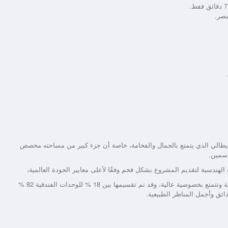
لإيطالي الذي يتمتع بالجمال والفخامة، خاصة أن جزء كبير من مساحته مخصص
اسمين.
لهندسية لتقديم المشروع بشكل فخم وفقًا لأعلى معايير الجودة العالمية،
أجواء الحياة في كمبوند فيلاجيو 6 اكتوبر هادئة وجميع الوحدات فخمة وتتمتع بخصوصية عالية، وقد تم تقسيمها بين 18 % للوحدات الفندقية 82 %
ائق وأجمل المناظر الطبيعية.