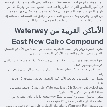
يتميز موقع مشروع Waterway East التجمع السادس بالحيوية والذكاء فهو يقع
في أشهر المناطق التي تم تطويرها في قلب التجمع السادس وقريبًا جدًا من
طريق السويس، وهذا الموقع مثالي جدًا لإقامة مشروع سكني فهو يجمع ما
بين الهدوء والرقي وتكامل جميع الخدمات والمرافق في المنطقة، بالإضافة إلى
القيمة المكانية الاستثمارية لمنطقة واعدة في طريقها للنمو.
الأماكن القريبة من Waterway
East New Cairo Compound
يقترب كمبوند ووتر واي إيست القاهرة الجديدة من العديد من الأماكن المميزة
والشهيرة في القاهرة الجديدة والأماكن المحيطة بها، وهي:
يقع كمبوند ووتر واي إيست نيو كايرو على مسافة 10 دقائق من طريق الدائري
الأوسطي ومحور الأمل.
يبتعد الكمبوند مسافة 10 دقائق فقط عن شارع التسعين الرئيسي ومحور بن
زايد.
يفصل بين الكمبوند والجامعة الأمريكية بالتجمع الخامس مسافة 10 دقائق
فقط.
يقع Waterway East 6th Settlement project على بعد 15 دقيقة فقط من
منطقة الجولدن سكوير الاستثمارية.
يمكن الوصول لمشروع كمبوند Waterway East ذا واتر واي العقارية من
العاصمة الادارية الجديدة خلال 20 دقيقة فقط.
يقع كمبوند Waterway East ذا واتر واي العقارية على بعد 20 دقيقة من مطار