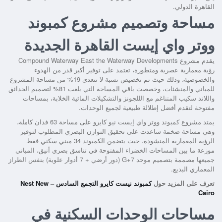
القاهرة الدولي.
مساحة وتصميم مشروع كمبوند
ووتر واي إيست القاهرة الجديدة
يقدم مشروع Compound Waterway East the Waterway Developments
رؤية معمارية عصرية ومتطورة، تعتمد على توفير أكبر قدر من الهدوء
والخصوصية، وذلك حيث تم تخصيص نسبة لا تتعدى 19% من مساحة المشروع
للمباني والمنشئات، وخصصت باقي المساحة التي بلغت 81% لتصميم الحدائق
واللاند سكيب المتناغم مع الللجونز والتشكيلات المائية الخلابة، بمساحات
مفتوحة لتقدم أفضل إطلالة طبيعية لجميع الوحدات.
يمتد مشروع كمبوند ووتر واي إيست نيو كايرو على مساحة 63 فدان كاملة،
وهي مساحة ضخمة ساعدت على تحقيق التوازن البصري المطلوب لتوفير
الرؤية المعمارية المنشودة، حيث يتضمن الكمبوند 34 مبني سكني فقط
موزعة ما بين المساحات الخضراء المفتوحة في تناسق بصري أنيق، المباني
جميعها مصممة بتصميم موحد G+7 (دور أرضي + 7 أدوار علوية) بنفس الطراز
المعماري البديع.
تعرف على المزيد حول
كمبوند نيست كايرو التجمع السادس – Nest New
Cairo
مساحات الوحدات السكنية في