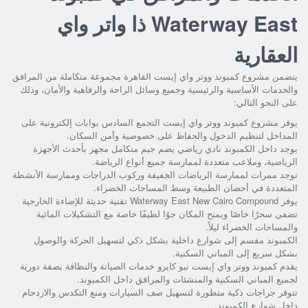
Waterway East ذا واتر واي
العقارية
يتضمن مشروع كمبوند ووتر واي إيست القاهرة مجموعة متكاملة من المرافق
والخدمات الأساسية والرئيسية وجميع وسائل الراحة والرفاهية والأمان، وذلك
على النحو التالي:
يوفر مشروع كمبوند ووتر واي إيست التجمع السادس بوابات إلكترونية على
المداخل لتنظيم الدخول والحفاظ على خصوصية وأمن السكان.
يوجد داخل الكمبوند نادي رياضي يضم جيم متكامل مجهز بأحدث الأجهزة
الرياضية، وملاعب متعددة لممارسة جميع أنواع الرياضة.
توجد ممرات لممارسة الرياضات الخفيفة وركوب الدراجات وممارسة الأنشطة
المتعددة في أحضان الطبيعة وسط المساحات الخضراء.
يوفر Waterway East New Cairo Compound تقنية حديثة للإضاءة الخارجية
تضفي سحرًا خاصًا ويمنح المكان جوًا لطيفًا خاصة مع التشكيلات المائية
والمساحات الخضراء ليلاً.
الكمبوند مقسم إلى شوارع داخلية بشكل ذكي لتسهيل الحركة والوصول
بشكل سريع إلى المباني السكنية.
يقدم كمبوند ووتر واي إيست نيو كايرو خدمات الصيانة والنظافة بصفة دورية
لجميع المباني السكنية والمنشئات والمرافق داخل الكمبوند.
تتوفر جراجات ذكية متطورة لتسهيل صف السيارات ومنع التكدس والازدحام
داخل شوارع الكمبوند.