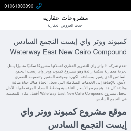
01061833896
مشروعات عقارية
احدث العروض العقارية
كمبوند ووتر واي إيست التجمع السادس
Waterway East New Cairo Compound
تقدم شركة ذا واتر واي للتطوير العقاري لعملائها مشروعًا سكنيًا متميزًا يمثل
تجربة معمارية سكنية رائدة وهو مشروع كمبوند ووتر واي إيست التجمع
السادس الذي يتميز بمساحته الكبيرة وموقعه المتميز وتصميمه العصري
الأنيق، بالإضافة إلى الخدمات المتكاملة التي تجعل الحياة هناك حياة مثالية
وهادئة كل هذا يتجمع مع الأسعار التنافسية وخطط السداد المرنة طويلة الأجل
لتجعل مشروع Waterway East New Cairo Compound أفضل مكان للمعيشة
في التجمع السادس.
موقع مشروع كمبوند ووتر واي
إيست التجمع السادس