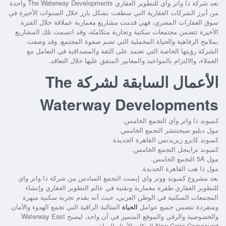
تعد شركة ذا واتر واي للتطوير العقاري The Waterway Developments واحدة
من أبرز الشركات العقارية التي سطعت بشكل بارز خلال السنوات الأخيرة في
سوق العقارات المصري، فهي قدمت مشاريع معمارية عملاقة خلال الفترة
الأخيرة تتضمن مجتمعات سكنية وتجارية متكاملة، وقد اتسمت تلك المشاريع
بملامح الرفاهية والحياة المخملية التي تضم صفوة المجتمع، وقد وضعت
الشركة رؤيتها الخاصة التي تعتمد على الثقة والمصداقية في التعامل مع
العملاء، والالتزام بالمواعيد والمعايير المتفق عليها خلال التعاقد.
الأعمال السابقة لشركة The
Waterway Developments
كمبوند ذا واتر واي التجمع الخامس.
مول دبليو سيجنتشر التجمع الخامس.
كمبوند كايرو ريزيدنس القاهرة الجديدة.
كمبوند تراينجل التجمع الخامس.
مول 5A التجمع الخامس.
مول ذا هب القاهرة الجديدة.
يعد مشروع كمبوند ووتر واي إيست التجمع السادس من شركة ذا واتر واي
للتطوير العقاري طفرة معمارية وتقنية في عالم التطوير العقاري وإنشاء
المجمعات السكنية في الوطن العربي، حيث أنه يقدم تجربة سكنية مبهرة
ومتفردة تتضمن جميع عوامل
الحياة
المثالية الراقية التي تجمع الهدوء والأمان
والخصوصية والرقي والموقع المتميز في آن واحد، ليصبح Waterway East
New Cairo Compound المكان الأمثل للحياة.