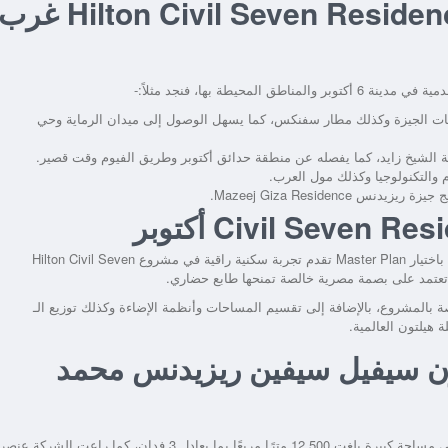
الأماكن القريبة من مشروع Hilton Civil Seven Residence غر
ات الجيزة وكذلك مطار سفنكس، كما يسهل الوصول إلى ميدان الرماية وحي
نة الشيخ زايد، كما يفصله عن منطقة حدائق أكتوبر وطريق الفيوم وقت قصير.
التكنولوجيا وكذلك مول العرب.
Mazeej Giza Residen.
باعتباره مشروع Branded Residences، قامت مجموعة محمد أيوب باختيار Master Plan تقدم تجربة سكنية راقية في مشروع Hilton Civil Seven
ة بالمشروع، بالإضافة إلى تقسيم المساحات وأنظمة الإضاءة وكذلك توزيع الـ
ون سيفيل سيفين ريزيدنس محمد
تم تدشين مشروع Hilton Civil Seven Residence غرب القاهرة على مساحة كبيرة بلغت 12,500 مترًا مربعًا بما يعادل 3 فدان، كما راعت الشركة عنصر