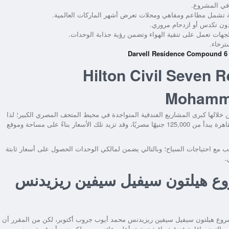
 في المشروع.
ون تكدس أو ازدحام مروري.
ات تعمل على تنقية الهواء وتضمن رؤية جذابة الوحدات.
ترخاء.
في Hilton Civil Seven Residence
Mohamme
لها كبرى المشاريع الفندقية المتواجدة في محيط المتحف المصري الكبير؛ لذا
نجد سعر المتر في مشروع Hilton Civil Seven Residence غرب القاهرة يبدأ من 125,000 جنيهًا مصريًا، وقد تزيد تلك الأسعار بناءً على مساحة وموقع
سب مع احتياجات السياح؛ وبالتالي يضمن لمالكي الوحدات الحصول على أسعار ثابتة
.
وع هيلتون سيفيل سيفين ريزيدنس
شروع هيلتون سيفيل سيفين ريزيدنس محمد أيوب جروب أكتوبر، لكن من المقرر أن
التمتع بإقامة فندقية راقية تحقيق أعلى عائد ربحي، لكن نجد أن قيمة حجز