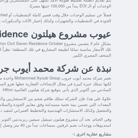
الوحدات أو الـ EOI يبدأ من 100,000 جنيهًا مصريًا.
الجودة في التشطيبات والتجهيزات وكذلك إختيار الأثاث والديكورات بم
عيوب مشروع هيلتون Civil Seven Residence أكتوبر
تلك الأسعار مناسبة تمامًا لطبيعة المشاريع في تلك المنطقة؛ نظراً
المتحف المصري الكبير.
نبذة عن شركة محمد أيوب جرو
تعتبر شركة مح
لكنها تمتلك خبرة كبيرة في مجال الإنشاءات العقارية جعلها تغزو
السادس من أكتوبر الذي يأتي بتوقيع شركة هيلتون العالمية Hilton.
علاوةً على هذا، فإن الشركة تمتلك طاقم ضخم من الاستشاريين والمه
المعدات التي تضمن بنية تحتية مستدامة وفق معايير الجودة والسلام
والتشغيل وكذلك الاستشارات الهندسية والتخطيط العمراني لتنفيذ 
وفي الختام، نجد أن مشروع هيلتون سيفيل سيفين ريزيدنس اكتوبر يو
استديوهات ووحدات تضم غرفتين بمساحات تبدأ من 40 متر وتصل إلى 120 متر، وذلك بأسعار تنافسية وأنظمة سداد مرنة.
مشاريع عقارية اخري :-