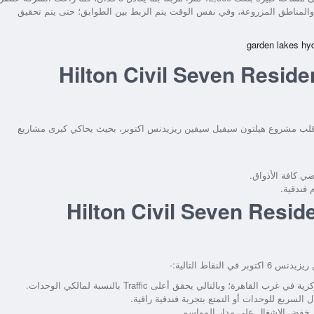
والمناطق المزروعة، وفي نفس الوقت يتم الربط بين الطوابق؛ حتى يتم تحقيق
ت في Hilton Civil Seven Residence 6 of
 وحدات سكنية فاخرة في قلب مشروع هيلتون سيفيل سيفين ريزيدنس اكتوبر، بحيث يحاكي كبرى مشاريع
ي كافة الأذواق.
لشراء في مشروع Hilton Civil Seven Residence
نقاط التالية:-
 وبالتالي يحقق أعلى Traffic بالنسبة لمالكي الوحدات.
السريع للوحدات أو التمتع بتجربة فندقية راقية.
 خفض الإشغال على مدار المواسم.