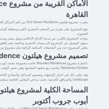
القاهرة
يقترب مشروع هيلتون Civil Seven Residence من أهم المراكز الخدمية في مدينة 6 أكتوبر والمناطق المحيطة بها، فنجد مثلاً:-
يقع المشروع على مقربة من المتحف المصري الكبير ومنطقة أهرام
العجوزة.
يتواجد المشروع بالقرب من مدينة الإنتاج الإعلامي ومول مصر ومدي
يسهل الوصول من المشروع إلى ميدان الحصرى وجامعة مصر للعلوم و
يجاور المشروع عدد من المجمعات السكنية الراقية مثل مشروع مزيج جيزة ريزيدنس ce
تصميم مشروع هيلتون Civil Seven Residence أكتوبر
Residence October تتناسب مع صفوة المجتمع، وفي نفس الوقت تعتمد على بصمة مصرية خالصة تمنحها طابع حضاري.
وقد تجلى ذلك في اختيار الواجهات وتصميم المداخل والمخارج الخاص
Landscape والمرافق الخدمية، بحيث تراعي المعايير الخاصة بسلسلة هيلتون العالمية.
المساحة الكلية لمشروع هيلت
أيوب جروب أكتوبر