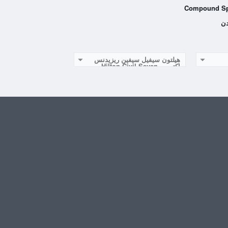
هيلتون سيفيل سيفين ريزيدنس
اكتوبر ـ Hilton Civil Seven
Residence October