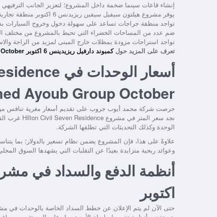
إنشاء قاعات سينما ضخمة داخل المشروع؛ لتعزيز الجانب الترفيهي
يوفر مشروع هيلتون سيفيل سيفين ريزيدنس 6 اكتوبر منطقة تجارية تشمل مطاعم ومقاهي ومحلات تعرض أشهر الماركات العالمية.
تواجد منطقة جراجات تساعد على سهولة دخول وخروج السيارات بد
ضم عدد من المساحات الخضراء التي تحيط بالمشروع من مختلف الجه
تواجد استراحات مزودة بمظلات خارج المبنى لمزيد من الراحة والاس
تعرف على المزيد حول
كمبوند دارفيل ريزيدينس 6 اكتوبر Darvell Residence Compound 6 October
أسعار الوحدات 
d Ayoub Group October
حرصت شركة محمد أيوب جروب على تقديم أسعار مغرية تنافس من خلا
الوحدة وكذلك التحديثات التي تطلقها الشركة.
علاوةً على هذا، فإن المشروع يضمن نظام تسعير بالدولار؛ بما يتنا
وعوائد ربحية متزايدة بعيدًا عن التقلبات التي يشهدها السوق المحلي
أنظمة الدفع والسداد في مشر
اكتوبر
حتى الآن لم يتم الإعلان عن خطط السداد الخاصة بالوحدات في م
يتم تقديم أنظمة تقسيط طويلة الأمد تسهل على المستثمرين وراغبي 