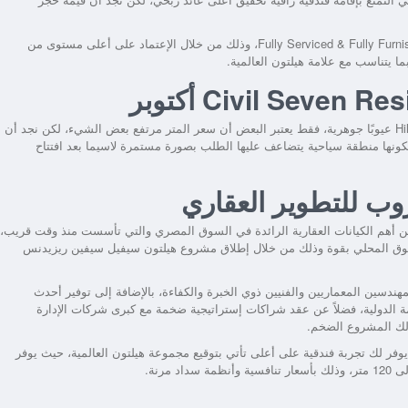
فضلاً عن تسليم الوحدات خلال وقت قصير كاملة التشطيبات أو Fully Serviced & Fully Furnished، وذلك من خلال الإعتماد على أعلى مستوى من
ا يتناسب مع علامة هيلتون العالمية.
بشكلٍ عام لا يتضمن مشروع Hilton Civil Seven Residence October عيوبًا جوهرية، فقط يعتبر البعض أن سعر المتر مرتفع بعض الشيء، لكن نجد أن
 لكونها منطقة سياحية يتضاعف عليها الطلب بصورة مستمرة لاسيما بعد افتتاح
ب للتطوير العقاري
مد أيوب جروب Mohammed Ayoub Group واحدة من أهم الكيانات العقارية الرائدة في السوق المصري والتي تأسست منذ وقت قريب،
 السوق المحلي بقوة وذلك من خلال إطلاق مشروع هيلتون سيفيل سيفين ريزيدنس
ندسين المعماريين والفنيين ذوي الخبرة والكفاءة، بالإضافة إلى توفير أحدث
ة الدولية، فضلاً عن عقد شراكات إستراتيجية ضخمة مع كبرى شركات الإدارة
ذلك المشروع الضخم.
فر لك تجربة فندقية على أعلى تأتي بتوقيع مجموعة هيلتون العالمية، حيث يوفر