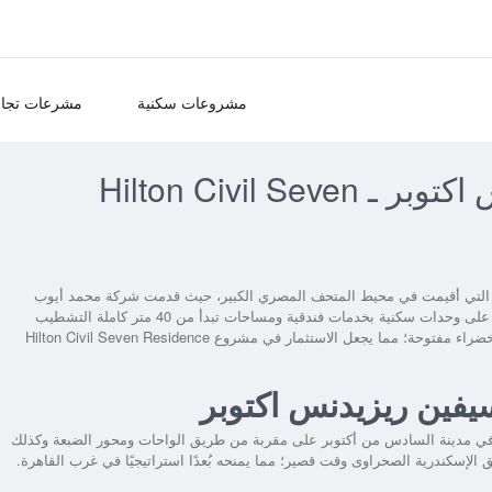
مشروعات سكنية
مشرعات تجار
هيلتون سيفيل سيفين ريزيدنس اكتوبر ـ Hilton Civil Seven
ة التي أقيمت في محيط المتحف المصري الكبير، حيث قدمت شركة محمد أيوب
جروب Mohammed Ayoub Group من خلاله تجربة مختلفة اعتمدت على وحدات سكنية بخدمات فندقية ومساحات تبدأ من 40 متر كاملة التشطيب
مزودة بالتكييفات والأثاث، هذا بخلاف توفير مرافق راقية ومساحات خضراء مفتوحة؛ مما يجعل الاستثمار في مشروع Hilton Civil Seven Residence
فين ريزيدنس اكتوبر
 مدينة السادس من أكتوبر على مقربة من طريق الواحات ومحور الضبعة وكذلك
لإسكندرية الصحراوى وقت قصير؛ مما يمنحه بُعدًا استراتيجيًا في غرب القاهرة.