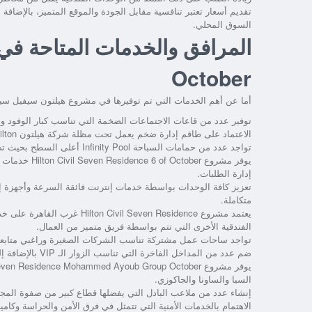
تقديم أسعار تعتبر تنافسية مقابل الجودة والموقع المتميز، بالإض
السوق المحلي.
October
أما عن أهم الخدمات التي تم توفيرها في مشروع هيلتون سيفيل سيف
توفير عدد من قاعات الاجتماعات الضخمة التي تناسب كبار الوفود 
الاعتماد على طاقم إدارة ضخم يعمل تحت مظلة شركة هيلتون Hilton العالمية بما في ذلك إدارة المرافق وخدمات الاستقبال وكذلك تشغيل الوحدات.
تواجد عدد من حمامات السباحة Infinity Pool أعلى السطح بحيث تضمن رؤية بانورامية لا مثيل لها.
إدارة الطلبات.
تعزيز كافة الوحدات بواسطة خدمات إنترنت فائقة السرعة وأجهزة إنذ
متكاملة.
يعتمد مشروع  Seven Residence
الفندقية الأخرى التي تتم بواسطة فريق متميز من العمال.
تواجد ساحات عمل مشتركة تناسب الشركات الصغيرة وراغبي متابعة
ضم عدد من المداخل الفاخرة التي تناسب الزوار الـ VIP بالإضافة إلى قاعات Executive Lounge تناسب اللقاءات الغير رسمية.
السبا والساونا والجاكوزي.
إنشاء عدد من ملاعب البادل التي يفضلها قطاع كبير من صفوة المجت
الاهتمام بالخدمات الأمنية التي تتمثل في فرق الأمن والحراسة وكام