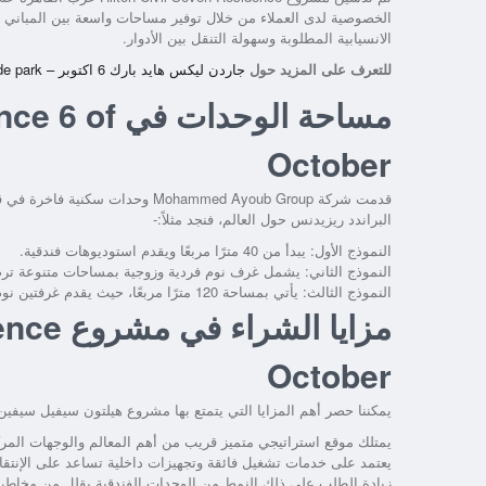
الخصوصية لدى العملاء من خلال توفير مساحات واسعة بين المباني 
الانسيابية المطلوبة وسهولة التنقل بين الأدوار.
للتعرف على المزيد حول
جاردن ليكس هايد بارك 6 اكتوبر – garden lakes hyde park
مساحة الوحدا
October
قدمت شركة Mohammed Ayoub Group
البراندد ريزيدنس حول العالم، فنجد مثلاً:-
النموذج الأول: يبدأ من 40 مترًا مربعًا ويقدم استوديوهات فندقية.
النموذج الثاني: يشمل غرف نوم فردية وزوجية بمساحات متنوعة ترض
النموذج الثالث: يأتي بمساحة 120 مترًا مربعًا، حيث يقدم غرفتين نوم فندقية.
مزايا ا
October
يمكننا حصر أهم المزايا التي يتمتع بها مشروع هيلتون سيفيل سيفين ريزيدنس 6 اكتوبر في ال
يمتلك موقع استراتيجي متميز قريب من أهم المعالم والوجهات المركزية في غرب القاهرة؛
يعتمد على خدمات تشغيل فائقة وتجهيزات داخلية تساعد على الإنتقال 
زيادة الطلب على ذلك النمط من الوحدات الفندقية يقلل من مخاطر