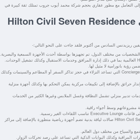
افة إلى التعامل مع مطور عقاري بحجم شركة محمد أيوب جروب تمتلك ثقة كبيرة في
المرافق والخدمات المتاحة في Hilton Civil Seven Residence
ين ريزيدنس السادس من أكتوبر فلقد جاءت على النحو التالي:-
والشخصيات من مختلف الدول، تم تجهيزها بواسطة أحدث الأجهزة السمعية والبصرية.
يوفر مشروع Hilton Civil Seven Residence 6 of October خدمات Concierge التي تساعد النزلاء في حجز تذاكر السفر أو المطاعم والسينمات وكذلك
ار حرائق بالإضافة إلى تكييفات مركزية يمكن التحكم بها وكذلك أجهزة منزلية
Hilton Civil غرب القاهرة على خدمات تدبير منزلي تشمل النظافة وغسل الملابس وغيرها الكثير من الخدمات
 مشروعاتهم وسط أجواء راقية.
يوفر مشروع Hilton Civil Seven Residence Mohammed Ayoub Group October صالات لياقة بدنية تضم أجهزة رياضية متطورة بالإضافة إلى مراكز
مع والسياح من مختلف دول العالم.
يرات المراقبة وكذلك البوابات الذكية التي تساعد على رصد تحركات الزوار.