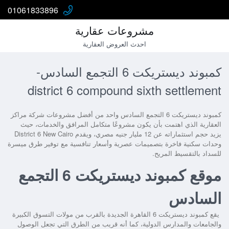
01061833896
مشروعات عقارية
احدث العروض العقارية
كمبوند ديستريكت 6 التجمع السادس-
district 6 compound sixth settlement
كمبوند ديستريكت 6 التجمع السادس
واحد من أفضل مشروعات شركة مراكز
العقارية الذي اهتمت بأن يكون مشروعًا متكامل المرافق والخدمات، حيث
يزيد حجم استثماراته عن 12 مليار جنيه مصري، ويقدم
District 6 New Cairo
وحدات سكنية فاخرة بتصميمات عصرية وأسعار تنافسية مع توفير طرق ميسرة
للسداد بالتقسيط المريح.
موقع كمبوند ديستريكت 6 التجمع
السادس
يقع
كمبوند ديستريكت 6 القاهرة الجديدة
بالقرب من مولات التسوق الكبيرة
والجامعات والمدارس الدولية، كما أنه قريب من الطرق التي تجعل الوصول