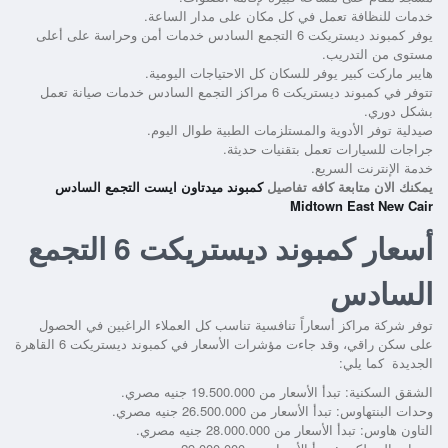
خدمات للنظافة تعمل في كل مكان على مدار الساعة.
يوفر
كمبوند ديستريكت 6 التجمع السادس
خدمات أمن وحراسة على أعلى
مستوى من التدريب.
هايبر ماركت كبير يوفر للسكان كل الاحتياجات اليومية.
تتوفر في
كمبوند ديستريكت 6 مراكز التجمع السادس
خدمات صيانة تعمل
بشكل دوري.
صيدلية توفر الأدوية والمستلزمات الطبية طوال اليوم.
جراجات للسيارات تعمل بتقنيات حديثة.
خدمة الإنترنت السريع.
يمكنك الان متابعة كافه تفاصيل
كمبوند ميدتاون ايست التجمع السادس
Midtown East New Cair
أسعار كمبوند ديستريكت 6 التجمع
السادس
توفر شركة مراكز أسعاراً تنافسية تناسب كل العملاء الراغبين في الحصول
على سكن راقي، وقد جاءت مؤشرات الأسعار في
كمبوند ديستريكت 6 القاهرة
الجديدة
كما يلي:
الشقق السكنية: تبدأ الأسعار من 19.500.000 جنيه مصري.
وحدات البنتهاوس: تبدأ الأسعار من 26.500.000 جنيه مصري.
التاون هاوس: تبدأ الأسعار من 28.000.000 جنيه مصري.