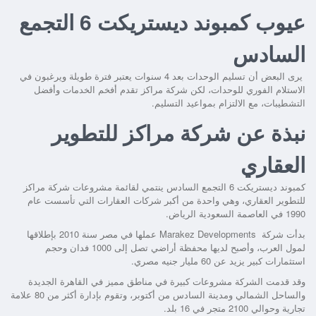
عيوب كمبوند ديستريكت 6 التجمع
السادس
يرى البعض أن تسليم الوحدات بعد 4 سنوات يعتبر فترة طويلة ويرغبون في
الاستلام الفوري للوحدات، لكن شركة مراكز تقدم أفخم الخدمات وأفضل
التشطيبات، مع الالتزام بمواعيد التسليم.
نبذة عن شركة مراكز للتطوير
العقاري
كمبوند ديستريكت 6 التجمع السادس
ينتمي لقائمة مشروعات شركة مراكز
للتطوير العقاري، وهي واحدة من أكبر شركات العقارات التي تأسست عام
1990 في العاصمة السعودية الرياض.
بدأت شركة Marakez Developments عملها في مصر سنة 2010 بإطلاقها
لمول العرب، وأصبح لديها محفظة أراضي تصل إلى 1000 فدان وحجم
استثمارات كبير يزيد عن 60 مليار جنيه مصري.
وقد قدمت الشركة مشروعات كبيرة في مناطق مميز في القاهرة الجديدة
والساحل الشمالي ومدينة السادس من أكتوبر، وتقوم بإدارة أكثر من 80 علامة
تجارية وحوالي 2100 متجر في 16 بلد.