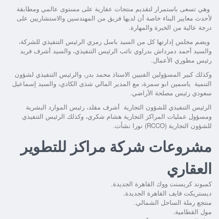
وهي تسعى باستمرار لتقديم منتجات عقارية على مستوى عالمي ومطابقة
لأحدث معايير البناء خاصة أن لديها فريق من المهندسين والاستشاريين على
درجة عالية من الخبرة والمهارة.
ويضم مجلس إدارتها كل من السيد باسل رمزي الرئيس التنفيذي للشركة،
والسيد أحمد دمرداش بدراوي نائب الرئيس التنفيذي، والسيد أشرف فريد
رئيس مطوري الأعمال.
وكذلك كبير المسؤولين الفنيين الاستاذ محمد بدر، والرئيس التنفيذي لشؤون
التنمية ياسمين ابو سمرة، مع المدير المالي شذى الكادي، والسيد إسماعيل
سعودي رئيس مصلحة الأراضي.
الرئيس التنفيذي للشؤون التجارية أشرف مقلد، رئيس الموارد البشرية
ومسؤول عمليات المراكز التجارية هشام شكري، وكذلك الرئيس التنفيذي
للشؤون التجارية (RCCO) نورا نشأت.
مشروعات شركة مراكز للتطوير
العقاري
كمبوند كريسنت ووك القاهرة الجديدة.
ديستريكت فايف القاهرة الجديدة.
منتجع رملة الساحل الشمالي.
مول القطامية.