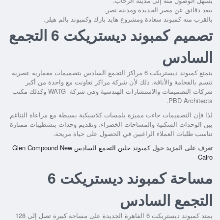
يسهل الوصول منه إلى مدينة الرحاب.
يبعد دقائق عن مصر الجديدة ومدينة نصر.
بالقرب منه كمبوند سعادة ومشروع هايد بارك وكمبوند بالم هيلز.
تصميم كمبوند ديستريكت 6 التجمع
السادس
يتمتع
كمبوند ديستريكت 6 مراكز التجمع السادس
بتصميمات معمارية عصرية
تتسم بالفخامة والأناقة، ذلك لأن شركة مراكز تعاونت مع واحدة من أكبر
شركات التصميمات والاستشارات الهندسية وهي شركة WATG وكذلك مكتب
PBD Architects.
لذا فإن التصميمات جاءت مميزة بلمسات كلاسيكية بسيطة مع مراعاة التناغم
بين الوحدات السكنية والمساحات الخضراء، وتقديم وحدات بتشطيبات ممتازة
تناسب طلبات العملاء الراغبين في الحصول على حياة مريحة.
تعرف على المزيد حول
كمبوند جلين التجمع السادس Glen Compound New
Cairo
مساحة كمبوند ديستريكت 6
التجمع السادس
يمتد
كمبوند ديستريكت 6 القاهرة الجديدة
على مساحة كبيرة تصل إلى 128