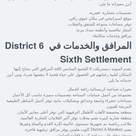
أبرز مميزاته ما يلي:
تصميمات معمارية عصرية.
موقع استراتيجي في مكان حيوي راقي.
توفر مساحات متنوعة للشقق والفيلات.
أسعار تنافسية وأنظمة سداد مرنة.
مرافق وخدمات متكاملة.
المرافق والخدمات في District 6
Sixth Settlement
يقدم
كمبوند ديستريكت 6 التجمع السادس
كافة المرافق التي يحتاج إليها
السكان لتلبية رغباتهم في الحصول على حياة فخمة لا ينقصها شيء، ومن أبرز
خدماته ما يلي:
بحيرات صناعية كريستالية رائعة الجمال.
مجموعة من أجمل حمامات السباحة بتصميمات مميزة تناسب كل الأعمار.
مساحات خضراء واسعة وحدائق وتشكيلات نباتية توفر أجمل المناظر الطبيعية
المريحة للعيون.
منطقة مخصصة لألعاب الأطفال الترفيهية التي توفر أعلى معايير الأمان.
منطقة تجارية كبيرة تضم محلات توفر أكبر العلامات التجارية العالمية.
ملاعب رياضية تم تجهيزها بمستوى عالمية لكرة القدم والسلة وغيرها.
يضم
District 6 Marakez
كلوب هاوس يوفر مرافق ترفيهية فاخرة.
مسجد مقام على مساحة كبيرة لإقامة الصلوات.