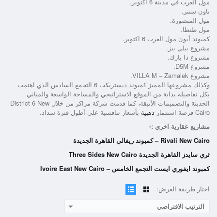
مول العرب في مدينة 6 أكتوبر.
تاون سنتر.
مول المنصورة.
مول طنطا.
كمبوند أيون مول العرب 6 اكتوبر.
مشروع بيلي بيز.
مشروع ذا بارك.
مشروع D5M.
مشروع VILLA M – Zamalek.
وكذلك مشروعها المميز
كمبوند ديستريكت 6 التجمع السادس
الذي اهتمت
بكل تفاصيله بداية من الموقع الاستراتيجي والمساحة الواسعة والمباني
الحديثة والتصميمات الأنيقة، كما قدمت شركة مراكز من خلال
District 6 New
Cairo
فرصة استثمار
ذهبية
بأسعار تنافسية على أطول فترة سداد.
مشاريع عقارية اخري :-
Rivali New Cairo – كمبوند ريفالي القاهرة الجديدة
ثري سايدز القاهرة الجديدة Three Sides New Cairo
كمبوند ايفوري ايست التجمع الخامس – Ivoire East New Cairo
اختار طريقة العرض:
الترتيب الافتراضي