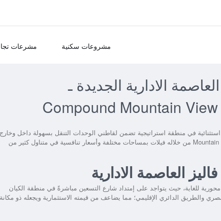
مشروعات سكنية
مشرعات تجار
لعاصمة الادارية الجديدة ـ
Compound Mountain View G
ستثنائية في منطقة استراتيجية تضمن لقاطني الوحدات التنقل بسهولة داخل وخارج
العاصمة وذلك في منطقة الكيان العسكري، حيث تطرح شركة Mountain View من خلاله فيلات بمساحات مختلفة وأسعار تنافسية في متناول كثير من
فاليز العاصمة الادارية
حورية للغاية، حيث يتواجد على إمتداد شارع التسعين مباشرةً في منطقة الكيان
ري والطريق الدائري الإقليمي؛ مما يضاعف من قيمته الاستثمارية ويجعله ذو مكانة