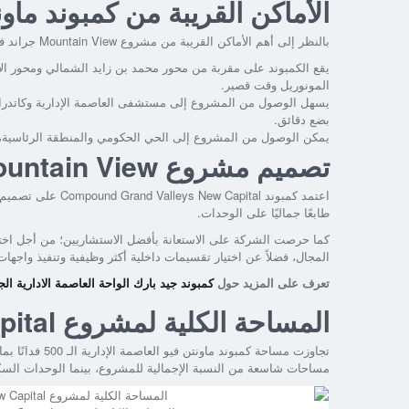
الأماكن القريبة من كمبوند ماونت
بالنظر إلى أهم الأماكن القريبة من
مشروع Mountain View جراند فاليز العاصمة الإدارية
يقع الكمبوند على مقربة من محور محمد بن زايد الشمالي ومحور ا
المونوريل وقت قصير.
بضع دقائق.
يمكن الوصول من المشروع إلى الحي الحكومي والمنطقة الرئاسية، كم
تصميم مشروع Mountain View جراند فاليز العاصمة الإدارية
اعتمد كمبوند
Compound Grand Valleys New Capital
على تصميم ر
طابعًا جماليًا على الوحدات.
كما حرصت الشركة على الاستعانة بأفضل الاستشاريين؛ من أجل اختيار
المجال، فضلاً عن اختيار تقسيمات داخلية أكثر وظيفية وتنفيذ واجه
تعرف على المزيد حول
كمبوند جيد بارك الواحة العاصمة الادارية الجديدة Al waha Compound New Capital
المساحة الكلية لمشروع Mountain View New Capital
مساحات شاسعة من النسبة الإجمالية للمشروع، بينما الوحدات السكن