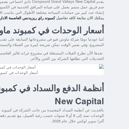
يقدم
Compound Grand Valleys New Capital
نادي اجتماعي يضمن ك
ضم فريق عمل متميز يعمل على صيانة المرافق الخدمية في الكمبوند
إنشاء عدد كبير من حمامات السباحة مختلفة الأطوال التي تناسب الأ
يمكنك الان متابعة كافه تفاصيل
كمبوند راي ريزيدنس العاصمة الادارية الجديدة w Capital
أسعار الوحدات في كمبوند ماونت
كما عودتنا دومًا شركة ماونتن فيو في مشروعاتها السابقة على تقدي
المشروع، وفي نفس الوقت تمكن شريحة كبيرة من العملاء والمستثمر
نجدها الآن تطرح الفيلات المستقلة في مشروع
جراند فاليز العاصمة
التحديثات التي تطلقها الشركة بين الحين والآخر.
أسعار الوحدات في كمبوند 
New Capital
بالحديث عن أنظمة السداد المعتمدة من جانب الشركة في
كمبوند م
ألترا سوبر لوكس خلال عام 2028.