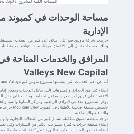
المساحة الكلية لمشروع Mountain View New Capital
الإدارية
حرصت شركة ماونتن فيو على إطلاق عدد كبير من الفيلات المستقلة أو tand Alone
وذلك بمساحات تصل إلى 250 مترًا مربعًا، بحيث تتوافق مع متطلبات العملاء وتضمن لهم استغلال كافة أركان الوحدة.
Valleys New Capital
أما عن أهم الخدمات التي يتضمنها
مشروع ماونتن فيو Grand Valleys العاصمة الإدارية
إنشاء كثير من الحدائق والمتنزهات التي تتخلل الوحدات ويمكن إقامة
الإعتماد على فريق أمن مدرب ومؤهل لحماية الوحدات على مدار الساع
يوفر المشروع عدد من النوادي الرياضية ومراكز الساونا والسبا والج
تخصيص منطقة ضخمة للأطفال في
كمبوند Mountain View جراند فاليز العاصمة الإدارية
والثقافية والاجتماعية.
تواجد منطقة تسوق متكاملة تشمل كثير من المحلات التجارية والهايب
إنشاء منطقة جراجات كبيرة تستوعب الكثير من السيارات وفي نفس
إنشاء عدد من العيادات الخارجية التي تشمل كافة التخصصات الطبية،