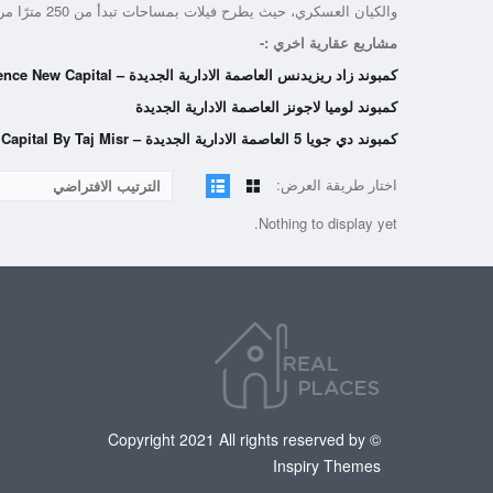
والكيان العسكري، حيث يطرح فيلات بمساحات تبدأ من 250 مترًا مربعًا، ويقدم أسعار معقولة وخطط سداد تمتد إلى 9 سنوات.
مشاريع عقارية اخري :-
كمبوند زاد ريزيدنس العاصمة الادارية الجديدة – Zad Residence New Capital
كمبوند لوميا لاجونز العاصمة الادارية الجديدة
كمبوند دي جويا 5 العاصمة الادارية الجديدة – De Joya 5 New Capital By Taj Misr
اختار طريقة العرض:
الترتيب الافتراضي
Nothing to display yet.
© Copyright 2021 All rights reserved by
Inspiry Themes