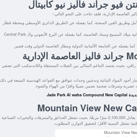
ن فيو جراند فاليز نيو كابيتال
، فلقد جاءت على النحو التالي:-
لأمل وطريق العين السخنة، كما يفصله عن الطريق الدائري الأوسطي ومحطة قطار
يسهل الوصول من المشروع إلى مستشفى العاصمة الإدارية وكاتدرائية ميلاد المسيح وستاد العاصمة، كما يفصله عن البرج الأيقوني والـ Central Park
ا يفصله عن الجامعة الألمانية الدولية ومطار العاصمة الدولي وقت قصير.
اقي، بحيث يجسد التناغم المثالي بين الفيلات المستقلة واللاندسكيب التي تضفي
 أجود المواد البنائية وتدشين وحدات تتوافق مع القواعد الهندسية المتبعة في ذلك
ات عصرية وشرفات ضخمة تضمن نصيبًا وافرًا من الهواء والضوء.
Jade Park 
تجاوزت مساحة كمبوند ماونتن فيو العاصمة الإدارية الـ 500 فدانًا بما يعادل 2,100,000 مترًا مربعًا، بحيث تشغل الحدائق والمتنزهات والبحيرات الصناعية
ية تشغل النسبة الأقل؛ لتحقيق التوازن المطلوب.