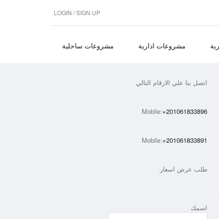
LOGIN / SIGN UP
ية
مشروعات ادارية
مشروعات ساحلية
اتصل بنا علي الارقام التالي
Mobile:
+201061833896
Mobile:
+201061833891
طلب عرض اسعار
اسمك