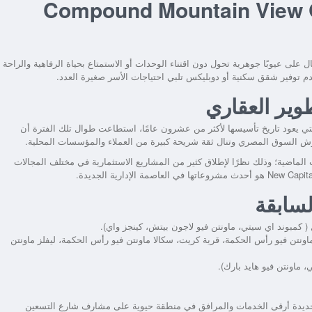
Compound Mountain View Grand Va
ال
على عيوبًا جوهرية تحول دون اقتناء الوحدات أو الاستمتاع بحياة الرفاهية والراحة
دم توفير شقق سكنية أو دوبليكس تلبي احتياجات الأسر صغيرة العدد.
وير العقاري
 التي يعود تاريخ تأسيسها لأكثر من عشرون عامًا، استطاعت طوال تلك الفترة أن
رش السوق المصري وتنال ثقة شريحة كبيرة من العملاء والمؤسسات المحلية.
نيهًا مصريًا خلال السنوات الماضية؛ وذلك نظرًا لإطلاق كثير من المشاريع الاستثمارية في مختلف المجالات
هو أحدث مشروعاتها في العاصمة الإدارية الجديدة.
لسابقة
 كمبوند اي سيتي، ماونتن فيو لاجون بيتش، كينجز واي).
ونتن فيو رأس الحكمة، قرية كريت، سكالا ماونتن فيو رأس الحكمة، ليفلز ماونتن
 ماونتن فيو هايد بارك).
جديدة
أرقى الخدمات والمرافق في منطقة حيوية على مشارف شارع التسعين