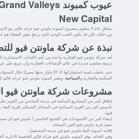
عيوب كمبوند lleys
New Capital
بشكلٍ عام لا ينطوي مشروع
كمبوند ماونتن فيو جراند فاليز نيو كابيت
من خلاله، لكن قد يكون العيب الوحيد الذي يزعج بعض العملاء هو ع
نبذة عن شركة ماونتن فيو للتط
تُعد شركة ماونتن فيو العقارية واحدة من أهم الكيانات الاستثمارية
ترسخ مفاهيم جديدة في عالم الإنشاءات العقارية وأن تتربع على ع
حتى تخطت قيمة استثماراتها الـ 67 مليار ج
السكنية والتجارية و
السياحية
، ويعتبر كمبوند
ماونتن فيو جراند فاليز New Capital
مشروعات شركة ماونتن فيو ا
إطلاق كثير من المشاريع السكنية في مدينة السادس من أكتوبر مثل (
تأسيس كثير من القرى السياحية في الساحل الشمالي (قرية اليفا، ما
فيو).
إنشاء كثير من الكمبوندات في التجمع الخامس ( ماونتن فيو اي سيتي،
تنفيذ قرية ماونتن فيو العين السخنة.
إقامة كمبوند اليفا ماونتن فيو في مدينة المستقبل.
وفي الختام، يوفر
كمبوند ماونتن فيو جراند فاليز العاصمة الادارية ال