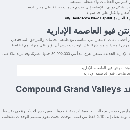
ثير من الفعاليات والأنشطة الممتعة.
 بشكل دوري، بالإضافة إلى تقديم خدمات نظافة على مدار اليوم.
طفال والكبار على حد سواء.
Ray Residence Ne
ن فيو العاصمة الإدارية
م أفضل باقات الأسعار التي تتناسب مع طبيعة الخدمات والمرافق المتاحة في
ين المبتدئين من شراء تلك الوحدات بدون أن تؤثر على ميزانيتهم الخاصة.
 الإدارية الجديدة
بسعر مغري يبدأ من 30,000,000 جنيهًا مصريًا، وقد تزيد بناءً على
ماونتن فيو العاصمة الإدارية
أنظمة الدفع والسداد في كمبوند Compound Grand Valleys
اونتن فيو جراند فاليز العاصمة الادارية
، فنجدها تتضمن تسهيلات كبيرة في تقسيط
الوحدات تمتد إلى 8 أو 9 سنوات حسب رغبة العميل، مع تقديم دفعة أولية تصل إلى 10% فقط من قيمة الوحدة، بحيث تقوم بتسليم الوحدات تشطيب