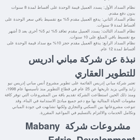
نظام السداد الأول: يسدد العميل قيمة الوحدة على أقساط لمدة 8 سنوات
بدون دفع مقدم.
نظام السداد الثاني: يدفع العميل مقدم 5% مع تقسيط باقي سعر الوحدة على
أقساط لمدة 9 سنوات.
نظام السداد الثالث: يسدد العميل مقدم تعاقد 5% ثم 5% أخرى بعد 3 أشهر
مع تقسيط باقي المبلغ على 10 سنوات.
نظام السداد الرابع: يدفع العميل مقدم حجز 10% مع سداد قيمة الوحدة على
أقساط لمدة 12 عام.
نبذة عن شركة مباني ادريس
للتطوير العقاري
تعتبر شركة مباني إدريس القائمة على تطوير
مشروع أنس مباني إدريس نيو
زايد
والتي يزيد تاريخها عن 25 عام في قطاع التطوير منذ تأسيسها عام 1998،
ومنذ ذلك الحين استطاعت الشركة تقديم باقة من المشروعات التي توفر كافة
مقومات الحياة المثالية بها مع دعم جميع مبادئ الاستدامة في البناء، وقد
تنوعت مشروعاتها بين السكني والتجاري ولكنها تشابهت في جودة المباني
وتكامل الخدمات والالتزام بالتسليم في المواعيد المقررة.
مشروعات شركة Mabany
Edris Development