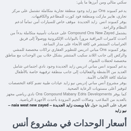
سكني مثالي ومن أبرزها ما يلي:
يدعم
كمبوند Ons نيو زايد
وجود منطقة تجارية متكاملة تشتمل على مركز
تجاري، هايبر ماركت ومنطقة فود كورت للمطاعم والكافيهات.
يوفر
كمبوند انس زايد الجديدة
موقف خاص للسيارات آمن تماماً لدعم
النظام والراحة.
يشتمل
Compound Ons New Zayed
على خدمات تأمينية متكاملة بدءاً من
أحدث كاميرات المراقبة مروراً بالبوابات الإلكترونية ووصولاً إلى فريق
الحراسات المنتشر في كافة الأنحاء على مدار الساعة.
يوفر
كمبوند Ons مباني ادريس للتطوير العقاري
تراكات مخصصة للمشي
والركض إلى جانب اللاند سكيب المنتشر بشكل خلاب بين الوحدات مع مناطق
مخصصة لحفلات الشواء.
يدعم
كمبوند انس مباني ادريس زايد الجديدة
وجود نادي اجتماعي شامل
العديد من الأنشطة والفعاليات إلى جانب منطقة ترفيهية خاصة بالأطفال
شاملة كافة الألعاب الآمنة.
يوفر
مشروع أنس مباني إدريس نيو زايد
عيادات طبية تضم كافة التخصصات
لتوفير أعلى مستويات الرعاية الصحية.
كما يوفر
Ons Compound Mabany Edris Developments
نادي رياضي مجهز
بالعديد من الملاعب وصالات الجيم المزودة بأحدث الأجهزة الرياضية.
تعرف على المزيد حول
نايا ويست زايد الجديدة – naia west new zayed –
نيو زايد
أسعار الوحدات في مشروع أنس