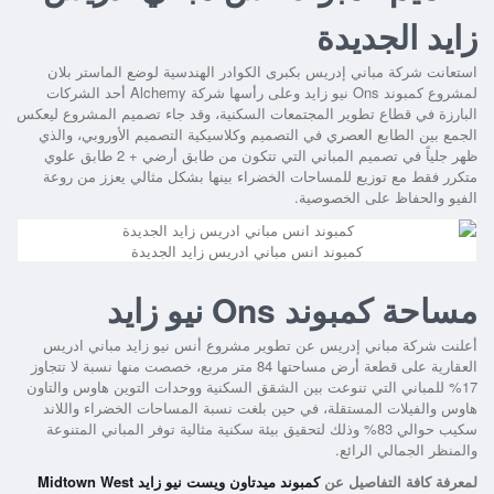
زايد الجديدة
استعانت شركة مباني إدريس بكبرى الكوادر الهندسية لوضع الماستر بلان
لمشروع
كمبوند Ons نيو زايد
وعلى رأسها شركة Alchemy أحد الشركات
البارزة في قطاع تطوير المجتمعات السكنية، وقد جاء تصميم المشروع ليعكس
الجمع بين الطابع العصري في التصميم وكلاسيكية التصميم الأوروبي، والذي
ظهر جلياً في تصميم المباني التي تتكون من طابق أرضي + 2 طابق علوي
متكرر فقط مع توزيع للمساحات الخضراء بينها بشكل مثالي يعزز من روعة
الفيو والحفاظ على الخصوصية.
كمبوند انس مباني ادريس زايد الجديدة
مساحة كمبوند Ons نيو زايد
أعلنت شركة مباني إدريس عن تطوير
مشروع أنس نيو زايد مباني ادريس
العقارية
على قطعة أرض مساحتها 84 متر مربع، خصصت منها نسبة لا تتجاوز
17% للمباني التي تنوعت بين الشقق السكنية ووحدات التوين هاوس والتاون
هاوس والفيلات المستقلة، في حين بلغت نسبة المساحات الخضراء واللاند
سكيب حوالي 83% وذلك لتحقيق بيئة سكنية مثالية توفر المباني المتنوعة
والمنظر الجمالي الرائع.
لمعرفة كافة التفاصيل عن
كمبوند ميدتاون ويست نيو زايد Midtown West