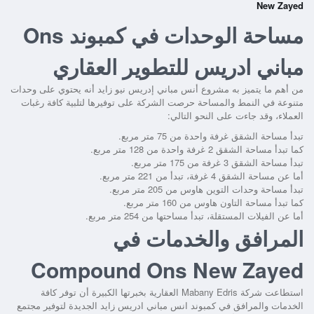
New Zayed
مساحة الوحدات في كمبوند Ons
مباني ادريس للتطوير العقاري
من أهم ما يتميز به
مشروع أنس مباني إدريس نيو زايد
أنه يحتوي على وحدات
متنوعة في النمط والمساحة حرصت الشركة على توفيرها لتلبية كافة رغبات
العملاء، وقد جاءت على النحو التالي:
تبدأ مساحة الشقق غرفة واحدة من 75 متر مربع.
كما تبدأ مساحة الشقق 2 غرفة واحدة من 128 متر مربع.
تبدأ مساحة الشقق 3 غرفة من 175 متر مربع.
أما عن مساحة الشقق 4 غرفة، تبدأ من 221 متر مربع.
تبدأ مساحة وحدات التوين هاوس من 205 متر مربع.
كما تبدأ مساحة التاون هاوس من 160 متر مربع.
أما عن الفيلات المستقلة، تبدأ مساحتها من 254 متر مربع.
المرافق والخدمات في
Compound Ons New Zayed
استطاعت شركة Mabany Edris العقارية بخبرتها الكبيرة أن توفر كافة
الخدمات والمرافق في
كمبوند انس مباني ادريس زايد الجديدة
لتوفير مجتمع