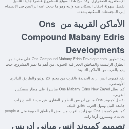
الإسكندرية الصحراوي، وقد منح هذا الموقع للمشروع عنصراً جديداً للتميز
بفضل سهولة انتقال السكان منه وإليه وهو ما يبحث عنه الراغبين في الانضمام
إلى المجتمعات السكنية بشدة.
الأماكن القريبة من Ons
Compound Mabany Edris
Developments
يعد تطوير
Ons Compound Mabany Edris Developments
على مقربة من
الطرق الرئيسية والمناطق الجغرافية الحيوية، من أهم ما يميز المشروع، حيث
يقع بالقرب من الأماكن التالية:
يقع
كمبوند انس زايد الجديدة
بالقرب من محور 26 يوليو والطريق الدائري
الأوسطي.
كما يطل
Ons Mabany Edris New Zayed
مباشرةً على مطار سفنكس
الدولي.
يفصل
كمبوند Ons مباني ادريس للتطوير العقاري
عن مدينة الشيخ زايد،
جامعة النيل ومول العرب دقائق قليلة.
كما يقع
كمبوند Ons نيو زايد
بالقرب من بعض المناطق الحيوية مثل people &
places ومشروع أزها زايد.
تصميم كمبوند انس مباني ادريس