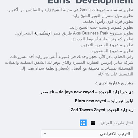
تطوير سلسلة مشروعات Green في مدينة الشيخ زايد و السادس من أكتوبر.
تطوير مول سنترال افينيو الشيخ زايد.
تطوير قرية كون رأس الحكمة.
تطوير كمبوند ويست جيت الشيخ زايد.
تطوير مشروع Axis Business Park طريق مصر
الإسكندرية
الصحراوي.
تطوير كمبوند أصايلة أسيوط الجديدة.
تطوير مشروع المصرية للتخزين.
تطوير مشروع المنصورية.
وفي الختام، بادر الآن بحجز وحدتك في
كمبوند أُنس نيو زايد
أحد مشروعات
شركة مباني إدريس العقارية المميزة والذي يوفر لك الشقق السكنية والفيلات
المستقلة بمساحات مختلفة مع أفضل الأسعار وأنظمة سداد تصل إلى
التقسيط على 12 عام.
مشاريع عقارية اخري :-
دي جويا زايد الجديدة – de joya new zayed – تاج مصر
ايلورا نيو زايد – Elora new zayed
زيد زايد الجديده Zed Towers Zayed
اختار طريقة العرض:
الترتيب الافتراضي