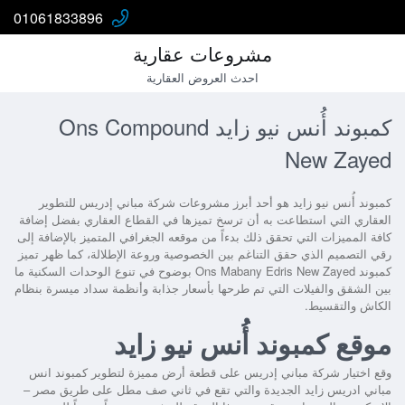
01061833896
مشروعات عقارية
احدث العروض العقارية
كمبوند أُنس نيو زايد Ons Compound
New Zayed
كمبوند أُنس نيو زايد
هو أحد أبرز مشروعات شركة مباني إدريس للتطوير
العقاري التي استطاعت به أن ترسخ تميزها في القطاع العقاري بفضل إضافة
كافة المميزات التي تحقق ذلك بدءاً من موقعه الجغرافي المتميز بالإضافة إلى
رقي التصميم الذي حقق التناغم بين الخصوصية وروعة الإطلالة، كما ظهر تميز
كمبوند
Ons Mabany Edris New Zayed
بوضوح في تنوع الوحدات السكنية ما
بين الشقق والفيلات التي تم طرحها بأسعار جذابة وأنظمة سداد ميسرة بنظام
الكاش والتقسيط.
موقع كمبوند أُنس نيو زايد
وقع اختيار شركة مباني إدريس على قطعة أرض مميزة لتطوير
كمبوند انس
مباني ادريس زايد الجديدة
والتي تقع في ثاني صف مطل على طريق مصر –