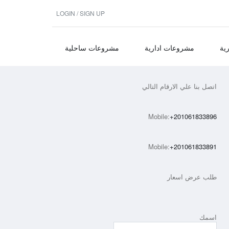
LOGIN / SIGN UP
ية
مشروعات ادارية
مشروعات ساحلية
اتصل بنا علي الارقام التالي
Mobile:
+201061833896
Mobile:
+201061833891
طلب عرض اسعار
اسمك