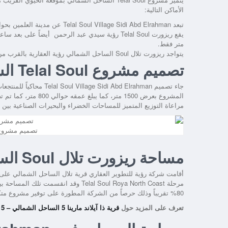
الأماكن التالية:
تبعد
Telal Soul Village Sidi Abd Elrahman
عن مدينة العلمين بحوالي 35 كيلو متر، كما تفصلها عن مدينة الإسكندرية مدة لا تتجاوز 
يقع
ريزورت Telal Soul رؤية سيدي عبد الرحمن
متر فقط.
يتواجد
ريزورت تلال Soul الساحل الشمالي رؤية العقارية
بالقرب من 
تصميم مشروع Telal Soul الساحل الشمالي
جاء تصميم
Telal Soul Village Sidi Abd Elrahman
محاكياً للمنتجعا
المشروع بعرض 1500 مت
مراعاة التوزيع المتميز للمساحات الخضراء والبحيرات الصناعية بين
تصميم مشروع Telal Soul الساحل الش
مساحة ريزورت تلال Soul الساحل الشمالي رؤية العقارية
مرحلة
Telal Soul Roya North Coast
80% تقريباً وذلك حرصاً من الشركة المطورة على توفير مشروع متكامل يجمع بين الرقي والأناقة وتكامل الخدمات.
تعرف على المزيد حول
قرية ذا آيلاند مارينا 5 الساحل الشمالي – THE ISLAND Marina 5