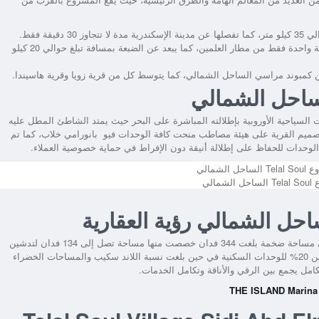
30 دقيقة فقط.
أيضاً على بعد ساعة واحدة فقط من مطار العلمين، كما يبعد عن الضبعة بمسافة تبلغ حوالي 20 كيلو
كمبوند مراسي الساحل الشمالي، كما يتوسط كل من قرية زويا وقرية هاسيندا.
ت السياحية الأوروبية بإطلالته المباشرة على البحر حيث يمتد الشاطئ المطل عليه
ر، كما يبلغ عمقه حوالي 800 متر، كما تم تصميم القرية على هيئة مصاطب منحت كافة الوحدات فيو بانورامي خلاب، كما تم
 الوحدات للحفاظ على إطلالة أنيقة دون الإفراط في حماية خصوصية العملاء.
مالي
أقامت شركة رؤية للتطوير العقاري قرية تلال الساحل الشمالي على مساحة ضخمة بلغت 344 فدان خصصت منها مساحة تصل إلى 134 فدان لتدشين
وقد انقسمت تلك المساحة بين 20% للوحدات السكنية في حين بلغت نسبة اللاند سكيب والمساحات الخضراء