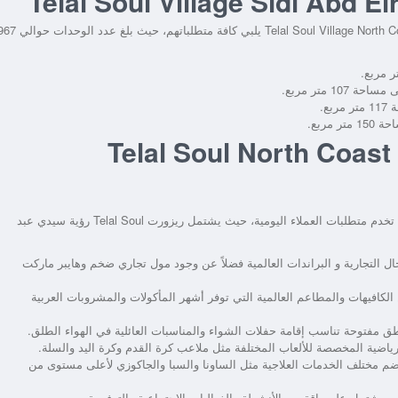
Telal Soul Village North C
يلبي كافة متطلباتهم، حيث بلغ عدد الوحدات حو
لخدمات في Telal Soul North Coast Roya
تخدم متطلبات العملاء اليومية، حيث يشتمل
ريزورت Telal Soul رؤية سيدي عبد
لتجارية و البراندات العالمية فضلاً عن وجود مول تجاري ضخم وهايبر ماركت
لكافيهات والمطاعم العالمية التي توفر أشهر المأكولات والمشروبات العربية
طق مفتوحة تناسب إقامة حفلات الشواء والمناسبات العائلية في الهواء الطلق.
ضية المخصصة للألعاب المختلفة مثل ملاعب كرة القدم وكرة اليد والسلة.
م مختلف الخدمات العلاجية مثل الساونا والسبا والجاكوزي لأعلى مستوى من
 يشتمل على باقة من الأنشطة والفعاليات الاجتماعية والترفيهية.