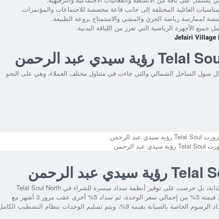
ناسبات العائلية المختلفة إلى جانب قاعة مخصصة للاجتماعات والمؤتمرات.
ة لممارسة رياضة الجري والمشي والاستمتاع بروعة الطبيعة.
 جميع الأجهزة الرياضية التي تعزز من اللياقة البدنية.
ال سول الساحل الشمالي والتي جاءت في متناول مختلف العملاء، وهي على النحو
بد الرحمن
جذابة، بل حرصت على توفير أنظمة سداد ميسرة للشراء في
Telal Soul North
من أبرزها أن يسدد العميل مقدم تعاقد قيمته 5% من إجمالي سعر الوحدة، ثم سداد 5% أخرى عقب مرور 3 أشهر مع
تقسيط المبلغ المتبقي على أقساط متساوية لمدة 7 سنوات، مع سداد الرسوم الخاصة بالصيانة بقيمة 9%، ويتم تسليم الوحدات بنظام التشطيب الكا