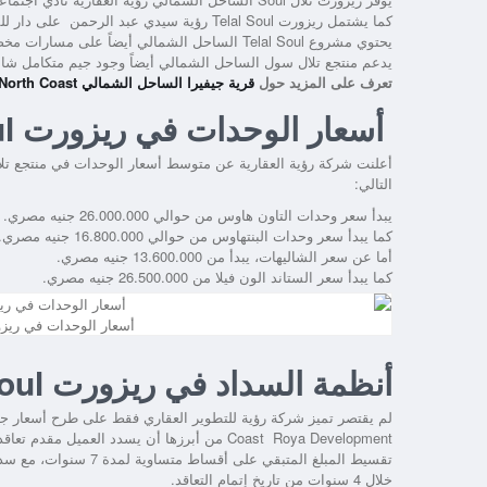
كما
يشتمل ريزورت Telal Soul رؤية سيدي عبد الرحمن
على دار للم
يحتوي
مشروع Telal Soul الساحل الشمالي
أيضاً على مسارات مخصص
يدعم
منتجع تلال سول الساحل الشمالي
أيضاً وجود جيم متكامل شامل
تعرف على المزيد حول
قرية جيفيرا الساحل الشمالي Jefairi Village North Coast
أسعار الوحدات في ريزورت Telal Soul رؤية سيدي عبد الرحمن
أعلنت شركة رؤية العقارية عن متوسط أسعار الوحدات في منتجع تل
التالي:
يبدأ سعر وحدات التاون هاوس من حوالي 26.000.000 جنيه مصري.
كما يبدأ سعر وحدات البنتهاوس من حوالي 16.800.000 جنيه مصري.
أما عن سعر الشاليهات، يبدأ من 13.600.000 جنيه مصري.
كما يبدأ سعر الستاند الون فيلا من 26.500.000 جنيه مصري.
أسعار الوحدات في ريزورت Telal Soul رؤية سيدي ع
أنظمة السداد في ريزورت Telal Soul رؤية سيدي عبد الرحمن
لم يقتصر تميز شركة رؤية للتطوير العقاري فقط على طرح أسعار 
Coast Roya Development
خلال 4 سنوات من تاريخ إتمام التعاقد.