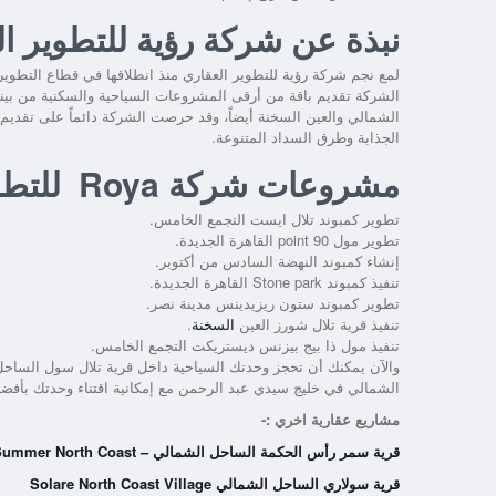
نبذة عن شركة رؤية للتطوير ا
الشركة تقديم باقة من أرقى المشروعات السياحية والسكنية من بين
الشمالي والعين السخنة أيضاً، وقد حرصت الشركة دائماً على تقديم
الجذابة وطرق السداد المتنوعة.
مشروعات شركة Roya للتطوير العقاري
تطوير كمبوند تلال ايست التجمع الخامس.
تطوير مول point 90 القاهرة الجديدة.
إنشاء كمبوند النهضة السادس من أكتوبر.
تنفيذ كمبوند Stone park القاهرة الجديدة.
تطوير كمبوند ستون ريزيدينس مدينة نصر.
تنفيذ قرية تلال شورز العين
السخنة
.
تنفيذ مول ذا بيج بيزنس ديستريكت التجمع الخامس.
والآن يمكنك أن تحجز وحدتك السياحية داخل
قرية تلال سول الساح
الشمالي في خليج سيدي عبد الرحمن مع إمكانية اقتناء وحدتك بأفضل 
مشاريع عقارية اخري :-
قرية سمر رأس الحكمة الساحل الشمالي – Summer North Coast
قرية سولاري الساحل الشمالي Solare North Coast Village