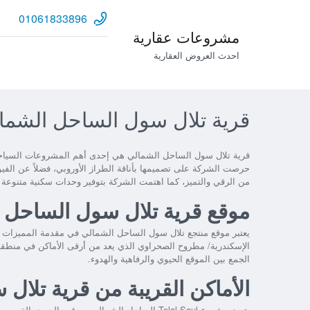
01061833896
مشروعات عقارية
احدث العروض العقارية
قرية تلال سول الساحل الشمالي Soul Village North Coast
قرية تلال سول الساحل الشمالي
هي إحدى أهم المشروعات السياحية
حرصت الشركة على تصميمها بأناقة الطراز الأوروبي، فضلاً عن الف
من الرقي والتميز، كما اهتمت الشركة بتوفير وحدات سكنية متنوعة 
موقع قرية تلال سول الساحل 
يعتبر موقع
منتجع تلال سول الساحل الشمالي
الإسكندرية/ مطروح الصحراوي الذي يعد من أرقى الأماكن في منطقة
الجمع بين الموقع الحيوي والرفاهية والهدوء.
الأماكن القريبة من قرية تلا
يتميز
مشروع Telal Soul الساحل الشمالي
بموقعه الحيوي القريب م