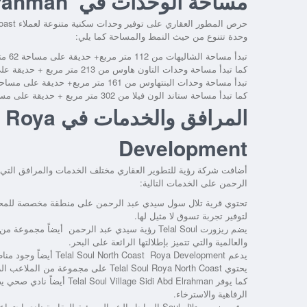
مساحة الوحدات في Telal Soul Village Sidi Abd Elrahman
حرص المطور العقاري على توفير وحدات سكنية متنوعة لعملاء
oast
وحدة تتنوع من حيث النمط والمساحة كما يلي:
تبدأ مساحة الشاليهات من 112 متر مربع+ حديقة على مساحة 62 متر مربع.
كما تبدأ مساحة وحدات التاون هاوس من 213 متر مربع + حديقة على مساحة 107 متر مربع.
تبدأ مساحة وحدات البنتهاوس من 161 متر مربع+ حديقة على مساحة 117 متر مربع.
كما تبدأ مساحة ستاند الون فيلا من 302 متر مربع + حديقة على مساحة 150 متر مربع.
المرافق وا
Development
أضافت شركة رؤية للتطوير العقاري مختلف الخدمات والمرافق التي 
الرحمن
على الخدمات التالية:
تحتوي
قرية تلال سول سيدي عبد الرحمن
على منطقة مخصصة للمحال ا
لتوفير تجربة تسوق لا مثيل لها.
يضم
ريزورت Telal Soul رؤية سيدي عبد الرحمن
أيضاً مجموعة من ا
والعالمية والتي تتميز بإطلالتها الرائعة على البحر.
يدعم
Telal Soul North Coast Roya Development
أيضاً وجود منا
يحتوي
Telal Soul Roya North Coast
على مجموعة من الملاعب الريا
كما يوفر
Telal Soul Village Sidi Abd Elrahman
أيضاً نادي صحي يض
الرفاهية والاسترخاء.
يوفر
ريزورت تلال Soul الساحل الشمالي رؤية العقارية
نادي اجتماعي