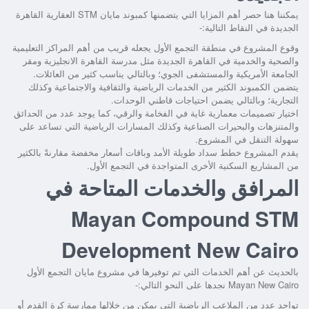
يمكننا هنا حصر أهم المزايا التي يتضمنها كمبوند مايان STM العقارية القاهرة
الجديدة في النقاط التالية:-
وقوع المشروع في منطقة التجمع الأول يجعله قريب من أهم المراكز التعليمية
والصحية والخدمية في القاهرة الجديدة مثل مدرسة القاهرة الانجليزية ومقر
الجامعة الأمريكية والمستشفى الجوي؛ وبالتالي يناسب كثير من العائلات.
يتضمن الكمبوند الكثير من الخدمات الرياضية والثقافية والاجتماعية وكذلك
التجارية؛ وبالتالي يضمن احتياجات قاطني الوحدات.
اختيار تصميمات معمارية غاية في الفخامة والرقي، كما يوجد عدد من الحدائق
والمتنزهات والبحيرات الصناعية وكذلك المسارات الرياضية التي تساعد على
سهولة التنقل في المشروع.
يقدم المشروع خطط سداد طويلة الأمد وباقات أسعار مخفضة مقارنةً بالكثير
من المشاريع السكنية الأخرى المتواجدة في التجمع الأول.
المرافق والخدمات المتاحة في
Mayan Compound STM
Development New Cairo
بالحديث عن أهم الخدمات التي تم توفيرها في مشروع مايان التجمع الأول
Mayan New Cairo نجدها على النحو التالي:-
تواجد عدد من الملاعب الرياضية التي يمكن من خلالها ممارسة كرة القدم أو