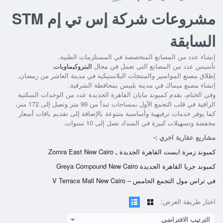
مشروعات شركة إس تي إم STM
السابقة
إنشاء عدد من المصانع المتخصصة في المستلزمات الطبية.
تأسيس عدد من المصانع التي تعمل في مجال
البتروكيماويات
.
إطلاق مصنع المواسير والمنتجات البلاستيكية في مدينة العاشر من رمضان.
إنشاء مصنع ميماك في مدينة بلبيس بمحافظة الشرقية.
وفي الختام، يقدم كمبوند مايان القاهرة الجديدة عدد من الوحدات السكنية
الراقية في قلب التجمع الأول بمساحات تبدأ من 99 متر وتصل إلى 172 متر،
كما يوفر خدمات ترفيهية وأساسية متنوعة بالإضافة إلى تقديم باقات أسعار
مخفضة وتسهيلات كبيرة في السداد تصل إلى 10 سنوات.
مشاريع عقارية اخري :-
كمبوند زمرة ايست القاهرة الجديدة ـ Zomra East New Cairo
كمبوند جريا القاهرة الجديدة Greya Compound New Cairo
في تراس مول التجمع الخامس – V Terrace Mall New Cairo
اختار طريقة العرض:
الترتيب الافتراضي