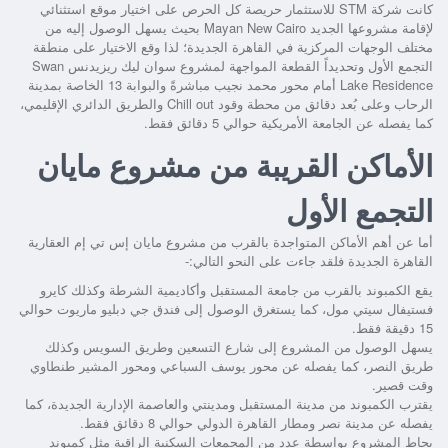
كانت شركة STM للاستثمار حريصة كل الحرص على اختيار موقع استثنائي
لإقامة مشروعها الجديد Mayan New Cairo بحيث يسهل الوصول إليه من
مختلف الوجهات المركزية في القاهرة الجديدة؛ لذا وقع الاختيار على منطقة
التجمع الأول وتحديداً القطعة المواجهة لمشروع سوان ليك ريزيدنس Swan
Lake Residence أمام محور محمد نجيب مباشرةً والبوابة 13 الخاصة بمدينة
الرحاب وعلى بُعد دقائق من محطة وقود Chill out والطريق الدائري الإقليمي،
كما يفصله عن الجامعة الأمريكية حوالي 5 دقائق فقط.
الأماكن القريبة من مشروع مايان
التجمع الأول
أما عن أهم الأماكن المتواجدة بالقرب من مشروع مايان إس تي إم العقارية
القاهرة الجديدة فلقد جاءت على النحو التالي:-
يقع الكمبوند بالقرب من جامعة المستقبل وأكاديمية الشرطة وكذلك كايرو
فستيفال سيتي مول، كما يستغرق الوصول إلى فندق جي دبليو ماريوت حوالي
15 دقيقة فقط.
يسهل الوصول من المشروع إلى شارع التسعين وطريق السويس وكذلك
طريق النصر، كما يفصله عن محور يوسف السباعي ومحور المشير طنطاوي
وقت قصير.
يقترب الكمبوند من مدينة المستقبل ومدينتي والعاصمة الإدارية الجديدة، كما
يفصله عن مدينة نصر ومطار القاهرة الدولي حوالي 8 دقائق فقط.
يحاط المشروع بواسطة عدد من المجمعات السكنية الراقية مثل كمبوند