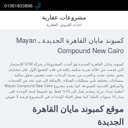
01061833896
مشروعات عقارية
احدث العروض العقارية
كمبوند مايان القاهرة الجديدة ـ Mayan
Compound New Cairo
كمبوند مايان القاهرة الجديدة هو أحدث المشروعات شركة STM للاستثمار
التي قدمت من خلاله تجربة سكنية راقية في قلب التجمع الأول على مشارف
محور محمد نجيب وبالقرب من مدينة الرحاب، حيث يتضمن شقق سكنية
بمساحات مختلفة تلبي متطلبات العملاء، بالإضافة إلى ضم عدد من الخدمات
والمرافق الخدمية المتنوعة، كما يقدم مشروع Mayan Compound New Cairo
أنظمة سداد مرنة بمقدم يصل إلى 10% فقط مع تقسيط قيمة الوحدة على
مدار 10 سنوات كاملة؛ كما يجعل اقتناء الوحدات في المشروع فرصة لا تعوض.
موقع كمبوند مايان القاهرة
الجديدة