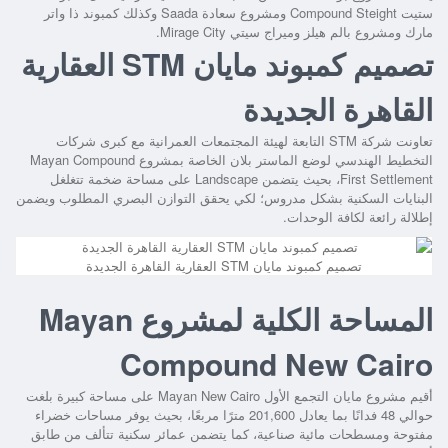
ستيت Compound Steight ومشروع سعادة Saada وكذلك كمبوند ذا واتر
مارك ومشروع بالم هيلز وميراج سيتي Mirage City.
تصميم كمبوند مايان STM العقارية
القاهرة الجديدة
تعاونت شركة STM التابعة لهيئة المجتمعات العمرانية مع كبرى شركات
التخطيط الهندسي لوضع الماستر بلان الخاصة بمشروع Mayan Compound
First Settlement، بحيث يتضمن Landscape على مساحة ضخمة تتغلغل
البنايات السكنية بشكل مدروس؛ لكي يحقق التوازن البصري المطلوب ويضمن
إطلالة رائعة لكافة الوحدات.
تصميم كمبوند مايان STM العقارية القاهرة الجديدة
المساحة الكلية لمشروع Mayan
Compound New Cairo
أقيم مشروع مايان التجمع الأول Mayan New Cairo على مساحة كبيرة بلغت
حوالي 48 فدانًا بما يعادل 201,600 مترًا مربعًا، بحيث يوفر مساحات خضراء
مفتوحة ومسطحات مائية صناعية، كما يتضمن عمائر سكنية تتألف من طابق