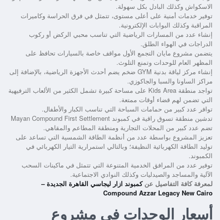
الاسكواش وكذلك البادل بكل سهولة.
توفير خدمات أمنية على أعلى مستوى، تتمثل في فرق الحراسة وكاميرات
المراقبة وكذلك البوابات الإلكترونية.
إنشاء عدد من المسارات الرياضية التي تناسب محبي الركض أو ركوب
الدراجات في الهواء الطلق.
يتضمن
مشروع مايان التجمع الأول
مواقف خاصة بالسيارات تحافظ على
المظهر العام للوحدات وتمنع التلوث.
إنشاء مركز لياقة بدنية GYM ضخم يضم أحدث الأجهزة الرياضية، بالإضافة إلى
مراكز الساونا والسبا والجاكوزي.
تواجد منطقة Kids Area على مساحة كبيرة تشمل الكثير من الألعاب الترفيهية
التي تضمن لهم قضاء أوقات ممتعة.
توافر عدد كبير من حمامات السباحة التي تناسب الكبار والأطفال.
تدشين منطقة تسوق راقية في
كمبوند Mayan Compound First Settlement
تضم عدد كبير من المحلات التجارية ومنطقة المطاعم والمقاهي.
تعزيز المشروع بواسطة عدد من أنظمة الطاقة الشمسية التي تساعد على
توليد الطاقة الكهربائية النظيفة؛ وبالتالي استمرارية التيار الكهربائي في
الكمبوند.
توفير عدد من المرافق الخدمية المتنوعة التي تتمثل في ماكينات السحب
الآلية والمساجد والصيدليات وكذلك النوادي الاجتماعية.
لمعرفة كافة التفاصيل عن
كمبوند ازار ليجاسي القاهرة الجديدة –
Compound Azzar Legacy New Cairo
أسعار الوحدات في مشروع