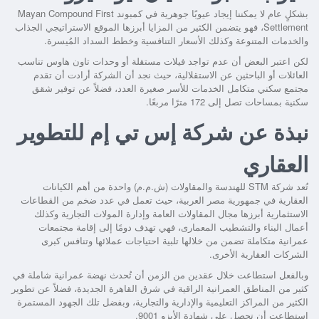
بشكلٍ عام لا يمكننا إيجاد عيوبًا جوهرية في كمبوند Mayan Compound First
Settlement، فهو يتضمن الكثير من المزايا أبرزها الموقع الاستراتيجي الجذاب
والخدمات المتنوعة وكذلك الأسعار التنافسية وخطط السداد المُيسرة.
لكن اعتبر البعض أن عدم تواجد فيلات مستقلة أو وحدات تاون هاوس تناسب
العائلات أو الباحثين عن الاستقلالية، حيث نجد أن الشركة أرادت أن تقدم
مجتمع سكني متكامل الخدمات للأسر صغيرة العدد، فضلاً عن توفير شقق
سكنية بمساحات تصل إلى 172 مترًا مربعًا.
نبذة عن شركة إس تي إم للتطوير
العقاري
تُعد شركة STM للهندسة والمقاولات (ش.م.م) واحدة من أهم الكيانات
العقارية في جمهورية مصر العربية، حيث تعمل في عدد ضخم من القطاعات
الاستثمارية أبرزها مجال المقاولات العامة وإدارة المولات التجارية وكذلك
أعمال البناء والتشطيب المعمارى، فهي تهدف دومًا إلى إقامة مجتمعات
عمرانية متكاملة تضمن من خلالها تلبية احتياجات عملائها وتنافس كبرى
الشركات العقارية الأخرى.
وبالفعل استطاعت خلال عقدين من الزمن أن تُحدث نهضة عمرانية شاملة في
كثير من المناطق العمرانية الراقية في شرق القاهرة الجديدة، فضلاً عن تطوير
الكثير من المراكز التعليمية والإدارية والتجارية، وبفضل تلك الجهود المستمرة
استطاعت أن تحصل على شهادة الأيزو 9001.