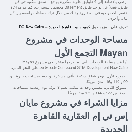
أرضي بالإضافة إلى 6 طوابق علوية متكررة بواقع 4 شقق سكنية في كل
طابق، فضلاً عن تواجد طابق Basement مخصص للسيارات، كما تم مراعاة
عنصر الخصوصية في المشروع وذلك من خلال ترك مسافات واسعة بين كل
بناية وأخرى.
تعرف على المزيد حول
كمبوند دو القاهرة الجديدة – DO New Cairo
مساحة الوحدات في مشروع
Mayan التجمع الأول
أما عن مساحة الوحدات التي تم طرحها مؤخراً في مشروع Mayan
Compound STM Development New Cairo فلقد جاءت على النحو التالي:-
النموذج الأول: يوفر شقق سكنية تتألف من غرفتين نوم بمساحات تتنوع بين
99 و 110 و116 مترًا مربعًا.
النموذج الثاني: يتضمن وحدات سكنية تضم 3 غرف نوم رئيسية بمساحات
تتنوع بين 127 و 144 و 172 مترًا مربعًا.
مزايا الشراء في مشروع مايان
إس تي إم العقارية القاهرة
الجديدة