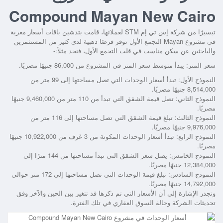
Compound Mayan New Cairo
تيسيرًا من شركة إس تي إم STM لعملائها، قامت بتدشين باقات أسعار مغرية
في مشروع Mayan التجمع الأول توفر فرصًا ذهبية لدى كثير من المستثمرين
والباحثين عن سكن مناسب في قلب التجمع الأول، فنجد مثلاً:-
سعر المتر: يبدأ متوسط سعر المتر في المشروع من 86,000 جنيهًا مصريًا.
النموذج الأول: تبدأ أسعار الوحدات التي تصل مساحتها إلى 99 متر من
8,514,000 جنيهًا مصريًا.
النموذج الثاني: تصل قيمة الشقق التي تبدأ من 110 متر من 9,460,000 جنيهًا
مصريًا.
النموذج الثالث: تبلغ قيمة الشقق التي تصل مساحتها إلى 116 متر من
9,976,000 جنيهًا مصريًا.
النموذج الرابع: تبدأ أسعار الوحدات المكونة من 3 غرف من 10,922,000 جنيهًا
مصريًا.
النموذج الخامس: يصل سعر الشقق التي تبدأ مساحتها من 144 مترًا إلى
12,384,000 جنيهًا مصريًا.
النموذج السادس: تبلغ قيمة الوحدات التي تصل مساحتها إلى 172 متر حوالي
14,792,000 جنيهًا مصريًا.
وتجدر الإشارة إلى أن الأسعار التي تم ذكرها قد تتغير بين الحين والآخر وفق
تحديثات الشركة وحالة السوق العقاري في تلك الفترة.