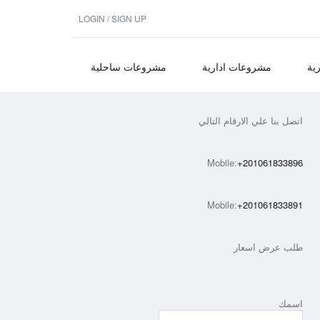
LOGIN / SIGN UP
ية
مشروعات ادارية
مشروعات ساحلية
اتصل بنا علي الارقام التالي
Mobile:
+201061833896
Mobile:
+201061833891
طلب عرض اسعار
اسمك