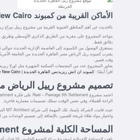
الخريطة
الأماكن القريبة من كمبوند Reel New Cairo
بالحديث عن أهم المناطق الحيوية القريبة من
مشروع رييل بيراج ري
دقائق فقط.
يستغرق الوصول من الكمبوند إلى العاصمة الإدارية الجديدة حوالي 15 دقيقة فقط، كما يقترب من مدينة الرحاب والشروق والمستقبل سيتي.
يقترب
كمبوند ريل الرياض مصر القاهرة الجديدة
وقت قصير.
يجاور المشروع عدد من المجمعات السكنية الشهيرة مثل اورلا ريزيدنس Orla Residence وكمبوند أكازا ميا  Mia
اقرأ أيضًا:-
كمبوند ان اتش ريزيدنس القاهرة الجديدة | Compound NH Residence New Cairo
تصميم مشروع رييل الرياض مص
اعتمد مشروع
Reel – Peerage 5th Settlement
الراحة للعملاء، وفي نفس الوقت تمتلك تصميمات معمارية فاخرة.
حيث قا
واختيار مواد طلاء مُريحة للعينين، بالإضافة إلى تقسيم الوحدات م
المساحة الكلية لمشروع Reel – Peerage 5th Settlement