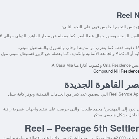
زيدنس التجمع الخامس
فهي على النحو التالي:-
يتواجد المشروع على مقربة من الطريق الدائري الأوسطي وطريق العين السخنة ومحور جمال عبدالناصر، كما يفصله عن مطار القاهرة الدولي حوالي 8
من الجامعة الأمريكية أو الـ AUC والجامعة الألمانية والكندية، كما يفصله عن كايرو فستيفال سيتي مول
A Casa.
ر القاهرة الجديدة
على فكرة Reel Service Apartment التي تتضمن عدد كبير من الخدمات الفندقية وتوفر كافة سبل
مت الشركة بإسناد تلك المهمة إلى شركة MT Architect التي تعود إلى المهندس/ محمد طلعت؛ والتي حرصت على تنفيذ واجهات عصرية راقية
ن الداخل بشكل هندسي مبتكر.
بلغت المساحة الإجمالية لمشروع بيراج التجمع الخامس 10 فدان أي حوالي 42,000 مترًا مربعًا، حرصت الشركة من خلالها على اقتطاع مساحة مناسبة