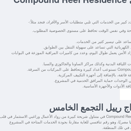
كبير من الخدمات التي تلبي متطلبات الأسر والأفراد، فنجد مثلاً:-
راحة وفي نفس الوقت تحافظ على مستوى الخصوصية المطلوب.
ساعد على تيسير كثير من الخدمات.
لكهربائية التي تساعد على سهولة التنقل بين الطوابق.
د الأمن يعمل طوال اليوم، وعدد من كاميرات المراقبة الموزعة في البوابات
للياقة البدنية وكذلك مراكز الساونا والجاكوزي والسبا.
Compou
تستوعب أعداد كبيرة وتحافظ على المركبات من السرقة.
فائقة، بالإضافة إلى أجهزة التكييف المركزية.
ي الوحدات حماية المرافق الخدمية في المشروع.
 الأدوات والأجهزة الأساسية.
ج رييل التجمع الخامس
Compound Ree
في متناول شريحة كبيرة من رواد الأعمال وراغبي الاستثمار في قلب
لخامس، حيث يتراوح سعر المتر بين 99,000 و 125,000 جنيهًا مصريًا، وهو رقم تنافسي للغاية مقارنةً بجودة الخدمات المتاحة في المشروع
 في تلك المنطقة.