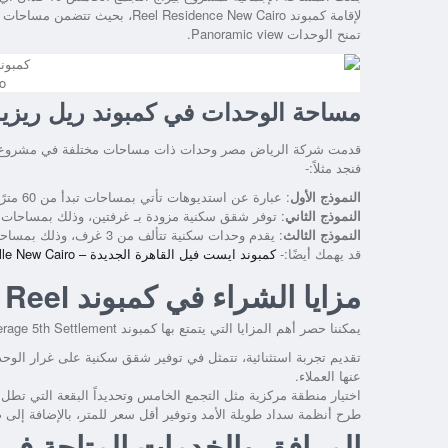
لإقامة كمبوند
Reel Residence New Cairo
، بحيث تتضمن مساحات شا
تمنح الوحدات Panoramic view.
o
مساحة الوحدات في كمبوند ريل ريزي
قدمت شركة الرياض مصر وحدات ذات مساحات مختلفة في
مشروع 
فنجد مثلاً:-
النموذج الأول
: عبارة عن استديوهات تأتي بمساحات تبدأ من 60 مترًا مربعًا.
النموذج الثاني
: توفر شقق سكنية مزودة بـ غرفتين، وذلك بمساحات تبدأ من 85 متر
النموذج الثالث
: يقدم وحدات سكنية تتألف من 3 غرف، وذلك بمساحات تبدأ من 120 مترًا مربعًا.
قد يهمك أيضًا:-
كمبوند ايست فيل القاهرة الجديدة – Compound East ville New Cairo
مزايا الشراء في كمبوند Reel التجمع الخامس
يمكننا حصر أهم المزايا التي يتمتع بها كمبوند
erage 5th Settlement
تقديم تجربة استثنائية، تتمثل في توفير شقق سكنية على غرار الوح
عنها العملاء.
اختيار منطقة مركزية مثل التجمع الخامس وتحديداً البقعة التي ت
طرح أنظمة سداد طويلة الأمد وتوفير أقل سعر للمتر، بالإضافة إلى