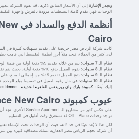
وتجدر الإشارة
إلى أن الأسعار السابق ذكرها، قد تقوم الشركة بتغيير
الوحدات فهي تقدم كاملة التشطيبات مزودة بالفرش واجهزة التكييف
أنظمة ا
Cairo
كانت شركة الرياض مصر حريصة على تقديم تسهيلات كبيرة في الس
لدى كثير من العملاء، فنجد مثلاً أبرز انظمة التقسيط التي قامت بطرح
نظام الـ 7 سنوات
: يتم من خلاله تقديم 5% دفعة أولية من قيمة الوحدة، على ان يتم سداد المبلغ المتبقي على مدار 7 أعوام.
نظام الـ 8 سنوات
: يقوم العميل بدفع 10% دفعة أولية، بحيث يتم تقسيط المبلغ المطلوب على مدار 8 أعوام.
نظام الـ 9 سنوات
: يتيح للعميل تقديم 15% من إجمالي المبلغ، على أن يتم سداد المبلغ المتبقي على مدار 9 أعوام.
نظام الـ 10 سنوات
: في حال رغبة العميل في تقسيط مبلغ الوحدة على مدار 10 أعوام، فيمكنه حينئذ تقديم 20%
إليك أيضًا:-
كمبوند بارك واي ريزيدنس القاهرة الجديدة – Compound Parkway Residence
عيوب كمبوند Reel Residence New Cairo
على عكس كثير من مشاريع الـ Service Apartment الأخرى، نجد أن
تواجد وحدات Off – Plane قد تستغرق وقت أطول في التسليم.
لكن هذا لا يُعد عيبًا في حد ذاته، حيث أن الوحدات تحت الإنشاء تعت
أن شركة بحجم الرياض مصر العقارية تمتلك مصداقية كبيرة بين شري