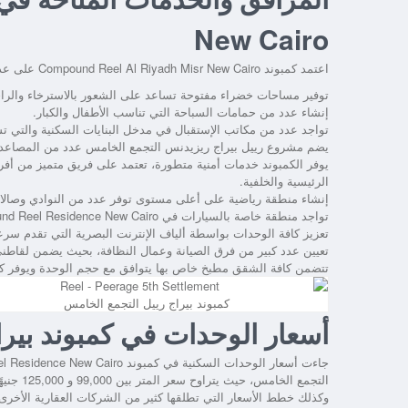
New Cairo
اعتمد كمبوند
Compound Reel Al Riyadh Misr New Cairo
على عدد 
توفير مساحات خضراء مفتوحة تساعد على الشعور بالاسترخاء وال
إنشاء عدد من حمامات السباحة التي تناسب الأطفال والكبار.
تواجد عدد من مكاتب الإستقبال في مدخل البنايات السكنية والتي ت
يضم
مشروع رييل بيراج ريزيدنس التجمع الخامس
عدد من المصاعد ا
يوفر الكمبوند خدمات أمنية متطورة، تعتمد على فريق متميز من أفرا
الرئيسية والخلفية.
إنشاء منطقة رياضية على أعلى مستوى توفر عدد من النوادي وصالات ا
تواجد منطقة خاصة بالسيارات في
nd Reel Residence New Cairo
تعزيز كافة الوحدات بواسطة ألياف الإنترنت البصرية التي تقدم سرعة 
تعيين عدد كبير من فرق الصيانة وعمال النظافة، بحيث يضمن لقاطن
تتضمن كافة الشقق مطبخ خاص بها يتوافق مع حجم الوحدة ويوفر كافة
كمبوند بيراج رييل التجمع الخامس
أسعار الوحدات في كمبوند بيرا
جاءت أسعار الوحدات السكنية في كمبوند
l Residence New Cairo
التجمع ا
وكذلك خطط الأسعار التي تطلقها كثير من الشركات العقارية الأخرى