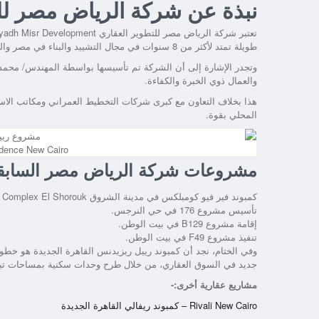
نبذة عن شركة الرياض مصر لل
تعتبر شركة الرياض مصر للتطوير العقاري Al Riyadh Misr Development هي صاحبة
طويلة تمتد لأكثر من 8 سنوات في مجال التشييد والبناء في مصر والكثير من دول الوطن العربي.
وتجدر الإشارة إلى أن الشركة تم تأسيسها بواسطة المهندس/ محمد
والعمال ذوي الخبرة والكفاءة.
هذا بخلاف التعاون مع كبرى شركات التخطيط العمراني ومكاتب الاس
المحلي بقوة.
dence New Cairo
مشروعات شركة الرياض مصر الساب
كمبوند فير فيو كومبلكس في مدينة الشروق Compound Fair View Complex El Shorouk.
تأسيس مشروع 176 في حي النرجس.
إقامة مشروع B129 في بيت الوطن.
تنفيذ مشروع F49 في بيت الوطن.
وفي الختام، نجد أن
كمبوند رييل ريزيدنس القاهرة الجديدة
هو خطوة 
جديد في السوق العقاري، من خلال طرح وحدات سكنية بمساحات تبدأ من 60 متر
مشاريع عقارية أخرى:-
Rivali New Cairo – كمبوند ريفالي القاهرة الجديدة