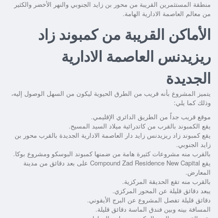
منطقة المستثمرين القريبة من محور بن زايد الجنوبي والنهر الأخضر والكثير
من معالم العاصمة الادارية الهامة.
الأماكن القريبة من كمبوند زاد
ريزيدنس العاصمة الادارية
الجديدة
يتميز المشروع بأنه قريب من الطرق الحيوية ليكون من السهل الوصول إليه،
وذلك كما يلي:
موقع قريب جداً من الطريق الدائري الإقليمي.
يقع الكمبوند بالقرب من كاتدرائية ميلاد السيد المسيح.
يقع
كمبوند زاد ريزيدنس زايد دار العاصمة الادارية الجديدة
بالقرب محور بن
زايد الجنوبي.
بالقرب منه مشروعات كثيرة هامة من ضمنها كمبوند البوسكو ومشروع بوكا.
يقع
Compound Zad Residence New Capital
على بعد دقائق من مدينة
المعارض.
بالقرب منه تقع الحديقة المركزية.
يبعد دقائق قليلة عن المحور المركزي.
دقائق قليلة تفصل المشروع عن البرج الأيقوني.
المسافة بينه وبين فندق الماسة دقائق قليلة.