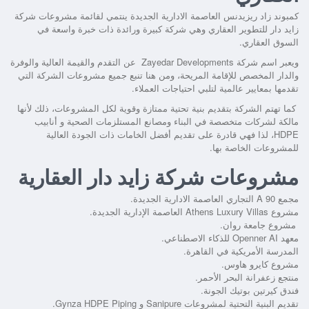
كمبوند زاد ريزيدنس العاصمة الادارية الجديدة
ينتمي لقائمة مشروعات شركة
زايد دار للتطوير العقاري وهي شركة كبيرة ورائدة ذات خبرة واسعة في
السوق العقاري.
ويعبر اسم شركة Zayedar Developments عن التقدم والقيمة العالية والوفرة
والدار المخصص للإقامة المريحة، ومن هنا تنبع جميع مشروعات الشركة التي
تقدمها بمعايير عالمية لتلبي احتياجات العملاء.
كما تهتم الشركة بتقديم بنية تحتية ممتازة وقوية لكل المشروعات، ذلك لأنها
مالكة لشركات متخصصة في البناء ومصانع المستلزمات الصحية و أنابيب
HDPE، لذا فهي قادرة على تقديم أفضل الخامات ذات الجودة العالية
للمشروعات الخاصة بها.
مشروعات شركة زايد دار العقارية
مجمع A 90 التجاري العاصمة الادارية الجديدة.
مشروع Athens Luxury Villas العاصمة الإدارية الجديدة.
مشروع جامعة روان.
معهد Openner AI للذكاء الاصطناعي.
المدرسة الأمريكية في القاهرة.
مشروع كايرو هاوس.
منتجع زعفرانة البحر الأحمر.
فندق كيرتين بوتيك الجونة.
تقديم البنية التحتية لمشروعات Sanipure و Gynza HDPE Piping.