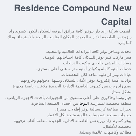
Residence Compound New
Capital
اهتمت شركة زايد دار بتوفير كافة مرافق الترفيه للسكان ليكون
كمبوند زاد
ريزيدنس العاصمة الادارية الجديدة
المكان المناسب للراحة والاسترخاء، وذلك
كما يلي:
محلات ومتاجر توفر كافة البراندات العالمية والمحلية.
هيبر ماركت كبير يوفر للسكان كافة احتياجاتهم اليومية.
مسارات للمشي والجري وركوب الدراجات.
خدمات أمنية كاملة و كوادر أمنية مدربة على أعلى مستوى.
عيادات ومراكز طبية متاحة لكل التخصصات.
بوابات أمنية إلكترونية توفر الأمان للسكان وتسهل دخولهم وخروجهم.
يضم
زاد ريزيدنس كمبوند العاصمة الادارية الجديدة
ملاعب رياضية مجهزة
بشكل ممتاز.
جيم وسبا وجاكوزي على أعلى مستوى من التجهيزات بأحدث الأجهزة الرياضية.
منطقة مخصصة لممارسة
اليوجا
بين أحضان الطبيعة الساحرة.
بحيرات صناعية كريستالية توفر إطلالات مميزة.
حمامات سباحة بتصميمات عالمية متاحة لكل الأعمار.
يوفر
كمبوند زاد ريزيدنس العاصمة الادارية الجديدة
منطقة ألعاب ترفيهية
مخصصة للأطفال.
مطاعم وكافيهات عالمية ومحلية.