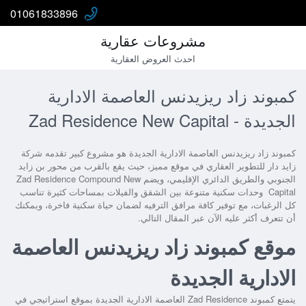
01061833896
مشروعات عقارية
احدث العروض العقارية
كمبوند زاد ريزيدنس العاصمة الادارية
الجديدة - Zad Residence New Capital
كمبوند زاد ريزيدنس العاصمة الادارية الجديدة
هو مشروع كبير تقدمه شركة
زايد دار للتطوير العقاري في موقع مميز، حيث يقع بالقرب من محور بن زايد
الجنوبي والطريق الدائري الإقليمي، ويضم
Zad Residence Compound New
Capital
وحدات سكنية متنوعة بين الشقق والفيلات بمساحات كثيرة تناسب
كل الرغبات، مع توفير كافة مرافق الترفيه لضمان حياة سكنية فاخرة، ويمكنك
أن تتعرف أكثر عليه الآن عبر المقال التالي.
موقع كمبوند زاد ريزيدنس العاصمة
الادارية الجديدة
يتمتع
كمبوند Zad Residence العاصمة الادارية الجديدة
بموقع استراتيجي في