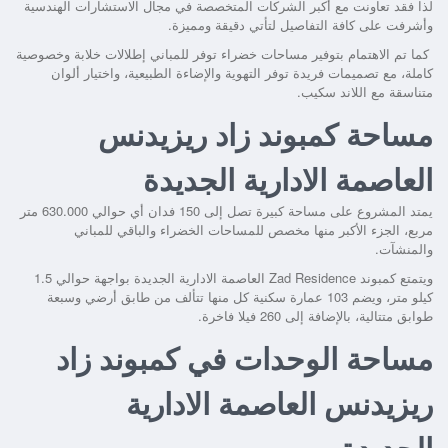
لذا فقد تعاونت مع أكبر الشركات المتخصصة في مجال الاستشارات الهندسية
وأشرفت على كافة التفاصيل لتأتي دقيقة ومميزة.
كما تم الاهتمام بتوفير مساحات خضراء توفر للمباني إطلالات خلابة وخصوصية
كاملة، مع تصميمات فريدة توفر التهوية والإضاءة الطبيعية، واختيار ألوان
متناسقة مع اللاند سكيب.
مساحة كمبوند زاد ريزيدنس
العاصمة الادارية الجديدة
يمتد المشروع على مساحة كبيرة تصل إلى 150 فدان أي حوالي 630.000 متر
مربع، الجزء الأكبر منها مخصص للمساحات الخضراء والباقي للمباني
والمنشآت.
ويتمتع
كمبوند Zad Residence العاصمة الادارية الجديدة
بواجهة حوالي 1.5
كيلو متر، ويضم 103 عمارة سكنية كل منها تتألف من طابق أرضي وسبعة
طوابق متتالية، بالإضافة إلى 260 فيلا فاخرة.
مساحة الوحدات في كمبوند زاد
ريزيدنس العاصمة الادارية
الجديدة