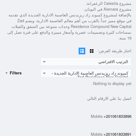
مشروع Celestia الزعفرانة.
مشروع Alemara في اليونان.
بالإضافة لمشروع
كمبوند زاد ريزيدنس العاصمة الادارية الجديدة
الذي تقدمه
في موقع مميز جداً بالقرب من أهم معالم العاصمة الادارية، ويضم
Zad
Residence Compound New Capital
وحدات متنوعة بين الشقق والفيلات
بمساحات كثيرة وتصميمات عصرية وأسعار مميزة والدفع على فترة تصل إلى
16 سنة.
اختار طريقة العرض:
الترتيب الافتراضي
Filters
كمبوند زاد ريزيدنس العاصمة الادارية الجديدة -
Zad Residence New Capital
Nothing to display yet.
اتصل بنا علي الارقام التالي
Mobile:
+201061833896
Mobile:
+201061833891