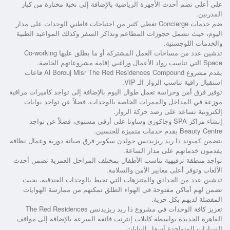
على أعلى تضم أحدث الأجهزة الرياضية بالإضافة إلى نخبة مختارة من كبار
المدربين.
ضم خدمات Concierge تغطي كثير من احتياجات قاطني الوحدات على مدار
اليوم، حيث تشمل حجوزات المطاعم وتذاكر السفر وكذلك المواعيد الطبية
والخدمات اللوجستية.
تدشين عدد من مساحات العمل المشتركة أو ما يطلق عليها Co-working
Space التي تناسب رواد الأعمال وراغبي إقامة مشروعاتهم الخاصة.
يقدم
مشروع Al Borouj Misr The Red Residences Compound
قاعات
استقبال راقية تناسب الزوار الـ VIP.
توفير فرق أمن وحراسة تعمل طوال اليوم بالإضافة إلى تواجد كاميرات مراقبة
موزعة في المداخل والممرات الخاصة بالوحدات، فضلاً عن تواجد بوابات
إلكترونية تساعد على رصد حركة الزوار.
إنشاء مراكز SPA وجاكوزي وساونا على أرقى مستوى، فضلاً عن تواجد
Beauty Centre يقدم خدمات متميزة للجنسين.
يتضمن
كمبوند ذا ريد ريزيدنس جولدن سكوير
فرق صيانة دورية وعمال نظافة
يقدمون خدماتهم على مدار الساعة.
تواجد منطقة ترفيهية تناسب الأطفال بمختلف المراحل العمرية تضمن أحدث
الألعاب وتوفر أعلى معايير الأمن والسلامة.
تدشين عدد من الحدائق والمتنزهات التي تحيط بالوحدات الفندقية، بحيث
تضمن لهم أماكن مفتوحة في الهواء الطلق تمكنهم من ممارسة الهوايات
المفضلة لديهم بكل حرية.
تعزيز كافة الوحدات في
مشروع ذا ريد ريزيدنس The Red Residences
القاهرة الجديدة
بواسطة كابلات إنترنت فائقة السرعة بالإضافة إلى مواقف
السيارات المتواجدة أسفل البنايات.