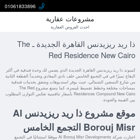
01061833896
مشروعات عقارية
احدث العروض العقارية
ذا ريد ريزيدنس القاهرة الجديدة ـ The
Red Residence New Cairo
كمبوند ذا ريد ريزيدنس القاهرة الجديدة
الذي يضمن لك وحدة فندقية في أكثر
البقاع تميزًا في في التجمع الخامس خلف نادي المعادي وتحديداً القطعة الثانية
من شارع التسعين الشمالي، حيث يوفر استديوهات وشقق بخدمات فندقية
بمساحات مختلفة وخطط تقسيط مُيسرة، كما يتمتع
مشروع The Red
Residences Compound New Cairo
بأسعار تنافسية تعكس التوازن المطلوب
بين القيمة والجودة.
موقع مشروع ذا ريد ريزيدنس Al
Borouj Misr التجمع الخامس
اختارت شركة Al Borouj Misr Developments موقعًا استثنائيًا في التجمع