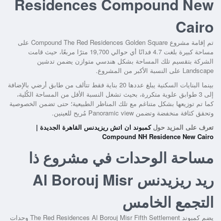
Residences Compound New
Cairo
تم إقامة
مشروع Compound The Red Residences Golden Square
على
مساحة كبيرة بلغت 4.7 فدانًا أي حوالي 19,700 مترًا مربعًا، حيث قامت
الشركة بتقسيم تلك المساحة بشكل هندسي متوازن يضمن تدشين
Landscape على النسبة الأكبر من المشروع.
بينما البنايات السكنية يبلغ عددها 20 بناية فقط تتألف من طابق أرضي بالإضافة
إلى 3 طوابق علوية متكررة، بحيث تشغل النسبة الأقل من المساحة الكُلية،
كما تم توزيعها بشكل متناغم مع تلك المناظر الطبيعية؛ حتى تضمن الخصوصية
وتحقق كثافة منخفضة وتضمن Panoramic view مُريح للعينين.
تعرف على المزيد حول
كمبوند ان اتش ريزيدنس القاهرة الجديدة |
Compound NH Residence New Cairo
مساحة الوحدات في مشروع ذا
ريد ريزيدنس Al Borouj Misr
التجمع الخامس
يضم
كمبوند The Red Residences Al Borouj Misr Fifth Settlement
وحدات