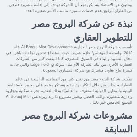
يبحثون عن الاستقلالية، لكن نجد أن الشركة تهدف إلى إقامة مشروع فندقي
من الطراز الرفيع يقدم خدمات متميزة تناسب الأسر صغيرة العدد.
نبذة عن شركة البروج مصر
للتطوير العقاري
تأسست شركة البروج مصر العقارية Al Borouj Misr Developments عام
2012 بواسطة المهندس/ حازم شريف حيث استطاع تحقيق نجاحات باهرة في
مجال التشييد والبناء في السوق المصري، كما انبثقت كثير من الشركات
العقارية الأخرى من تلك الشركة الأم مثل شركة Edge Holding والتي جاءت
كثمرة نتاج تعاون مشترك مع شركة المشارق السعودية.
تمكنت شركة البروج مصر من تغيير كثير من المفاهيم الراسخة في عالم
العقارات، وذلك من خلال ابتكار نهج جديد ومبتكر يعتمد على معايير الاستدامة
البيئية والمعايير الدولية المعترف بها عالميًا؛ وذلك لتقديم تجربة سكنية وتجارية
وإدارية متطورة تواكب العصر، ويعتبر
مشروع ذا ريد ريزيدنس Al Borouj Misr
التجمع الخامس
خير دليل.
مشروعات شركة البروج مصر
السابقة