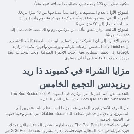
سكنية تصل إلى 320 وحدة تلبي متطلبات العملاء، فنجد مثلاً:-
النموذج الأول
: يقدم استديوهات راقية تبدأ مساحتها من 46 مترًا مربعًا.
النموذج الثاني
: يتضمن شقق سكنية مكونة من غرفة نوم واحدة وذلك
بمساحات تصل إلى 90 مترًا مربعًا.
النموذج الثالث
: يوفر شقق تتألف من غرفتين نوم وذلك بمساحات تصل إلى
144 مترًا مربعًا.
وتجدر الإشارة إلى أن الشركة تقوم بتسليم الوحدات للعملاء كاملة التشطيب
أو Fully Finished تتضمن أرضيات باركية وبورسلين وأجهزة تكييف مركزية
بالإضافة إلى تجهيز المطابخ وفق أحدث الأجهزة المنزلية، ونجد الوحدات أيضًا
مزودة بحملات فندقية على أعلى مستوى.
مزايا الشراء في كمبوند ذا ريد
ريزيدنس التجمع الخامس
بالحديث عن أهم المزايا التي توفرت في
كمبوند The Red Residences Al
Borouj Misr Fifth Settlement
نجدها على النحو التالي:-
لعل الموقع الاستراتيجي المتميز هو أبرز ما لفت أنظار المستثمرين إلى
المشروع، والذي يتواجد في منطقة الـ Golden Square التي تعتبر وجهة حيوية
في التجمع الخامس.
تتولى شركة The Red Residence مهمة إدارة الشقق الفندقية والتي تمتلك
خبرة طويلة في ذلك المجال، حيث قامت بإدارة مشروع GiGi Residences في