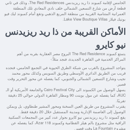
الخامس لإقامة
كمبوند ذا ريد ريزيدنس The Red Residences
، وذلك في ثاني
قطعة أرض من شارع التسعين الشمالي خلف نادي المعادي تلك المنطقة
العمرانية المتنامية القريبة من منطقة المربع الذهبي وتقع أمام كمبوند ليك فيو
بوتيك فيلاز Lake View Boutique Villas.
الأماكن القريبة من ذا ريد ريزيدنس
نيو كايرو
يتمتع
كمبوند The Red Residence البروج مصر العقارية
بقربه من أهم
المراكز الخدمية في القاهرة الجديدة، فنجد مثلاً:-
يتواجد المشروع بالقرب من شبكة الطرق الحيوية في التجمع الخامس، فنجده
قريب من الطريق الدائري الأوسطي وطريق السويس وكذلك محور محمد
نجيب وشارع التسعين الشمالى والجنوبي، كما يفصله عن محور التحرير وقت
قصير.
يسهل الوصول من الكمبوند الى Cairo Festival City والجامعة الأمريكية أو الـ
AUC، كما يفصله عن مول بوينت 90 ومطار القاهرة الدولي حوالي 25 دقيقة
تقريبًا.
يقترب المشروع من طريق العين السخنة ومحور المشير طنطاوي، بل ويمكن
الوصول إلى العاصمة الإدارية ومدينة المستقبل خلال 20 دقيقة فقط.
يقع كمبوند ذا ريد ريزيدنس نيو كايرو بجوار عدد كبير من المجمعات السكنية
الراقية مثل مشروع بالم هيلز القطامية وكمبوند Azar 118، كما يفصله عن
مشروع La Fountain وقت قصير.