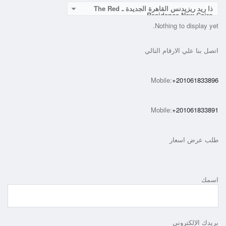
ذا ريد ريزيدنس القاهرة الجديدة ـ The Red
Residence New Cairo
Nothing to display yet.
اتصل بنا علي الارقام التالي
Mobile:
+201061833896
Mobile:
+201061833891
طلب عرض اسعار
اسمك
بريدك الإلكتروني