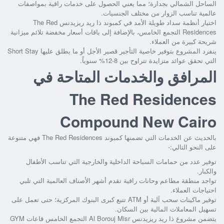
الساحل الشمالي بجدارة؛ مما يعني الحصول على خدمات راقية بمواصفات
عالمية تناسب الزوار من مختلف الجنسيات.
اختيار أنظمة سداد طويلة الأمد في
كمبوند ذا ريد ريزيدنس The Red
Residences التجمع الخامس،
بالإضافة إلى باقات أسعار مخفضة تلائم ميزانية
شريحة كبيرة من العملاء.
ينفرد المشروع بتوفير خاصية التأجير قصير الأجل أو ما يطلق عليها Short Stay
التي تحقق عوائد متزايدة تتراوح بين 8-12% سنوياً.
المرافق والخدمات المتاحة في
The Red Residences
Compound New Cairo
بالحديث عن الخدمات التي تضمنها
كمبوند The Red Residences
فهي متنوعة
على النحو التالي:-
توفير عدد من حمامات السباحة الداخلية والخارجية التي تناسب الأطفال
والكبار.
تواجد منطقة مطاعم وحانات راقية تقدم أشهر الأصناف العالمية التي تلبي
احتياجات العملاء.
توفير ماكينات سحب آلية أو ATM تتبع كبرى البنوك المركزية؛ حتى تعمل على
تسهيل المعاملات المالية بين السكان.
يتضمن
مشروع ذا ريد ريزيدنس Al Borouj Misr التجمع الخامس
قاعات GYM