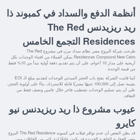
أنظمة الدفع والسداد في كمبوند ذا
ريد ريزيدنس The Red
Residences التجمع الخامس
طرحت شركة البروج مصر نظام سداد مرن في
مشروع The Red
Residences Compound New Cairo
يمكن العملاء من اقتناء الوحدات بكل
أريحية على مدار 10 أعوام، على أن يتم تقديم دفعة أولية تبدأ من 10% فقط
من قيمة الوحدة.
كما قامت الشركة بفتح باب الحجز المبدئي للوحدات لتقديم مبلغ الـ EOI
بقيمة تصل إلى 100,000 جنيهًا مصريًا قابلة للاسترداد، بناءً على أولوية الحجز،
على أن يتم تسليم الوحدات تشطيب فاخر خلال عامين ونصف فقط من
التعاقد.
عيوب مشروع ذا ريد ريزيدنس نيو
كايرو
قد يظن البعض أن عدم توافر فيلات في
كمبوند The Red Residence البروج
مصر العقارية القاهرة الجديدة
قد يكون عائقًا لدى كثير من العائلات ممن