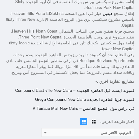
إقامة مشروع سيكستي بيزنس بارك العاصمة في الإدارية الجديدة Sixty
Business Park New Capital.
إطلاق منتجع
هيفين
هيلز في العين السخنة Heaven Hills Porto ElSokhna.
تأسيس مشروع سيكستي ثري مول البروج العاصمة الإدارية 6ixty Three New
Capital.
تدشين قرية هيفين هيلز في الساحل الشمالي Heaven Hills North Coast.
تنفيذ مشروع ثري بونيت بالعاصمة الجديدة Three Point New Capital.
إقامة مول سيكستي ايكونيك تاور في العاصمة الإدارية الجديدة 6ixty Iconic
tower New Capital.
وفي الختام، نجد أن
كمبوند ذا ريد ريزيدنس القاهرة الجديدة
يقدم وحدات
Boutique Serviced Apartments في أرقى مناطق التجمع الخامس خلف نادي
المعادي، وذلك بمساحات تبدأ من 46 مترًا مربعًا، كما يوفر أسعارًا مغرية
وباقات سداد تتسم بالمرونة؛ مما يجعل الاستثمار في المشروع آمن ومربح.
مشاريع عقارية اخري :-
كمبوند ايست فيل القاهرة الجديدة – Compound East ville New Cairo
كمبوند جريا القاهرة الجديدة Greya Compound New Cairo
في تراس مول التجمع الخامس – V Terrace Mall New Cairo
اختار طريقة العرض:
الترتيب الافتراضي