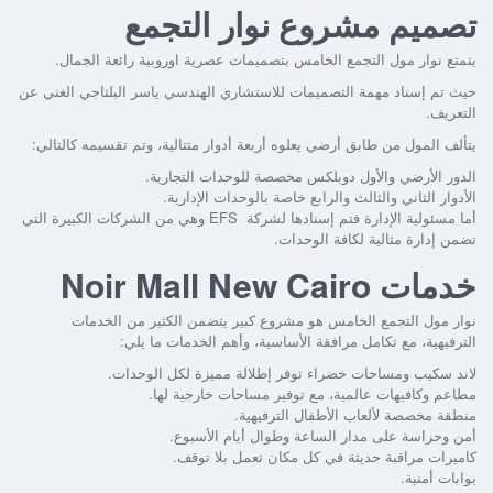
تصميم مشروع نوار التجمع
يتمتع نوار مول التجمع الخامس بتصميمات عصرية اوروبية رائعة الجمال.
حيث تم إسناد مهمة التصميمات للاستشاري الهندسي ياسر البلتاجي الغني عن
التعريف.
يتألف المول من طابق أرضي يعلوه أربعة أدوار متتالية، وتم تقسيمه كالتالي:
الدور الأرضي والأول دوبلكس مخصصة للوحدات التجارية.
الأدوار الثاني والثالث والرابع خاصة بالوحدات الإدارية.
أما مسئولية الإدارة فتم إسنادها لشركة EFS وهي من الشركات الكبيرة التي
تضمن إدارة مثالية لكافة الوحدات.
خدمات Noir Mall New Cairo
نوار مول التجمع الخامس هو مشروع كبير يتضمن الكثير من الخدمات
الترفيهية، مع تكامل مرافقة الأساسية، وأهم الخدمات ما يلي:
لاند سكيب ومساحات خضراء توفر إطلالة مميزة لكل الوحدات.
مطاعم وكافيهات عالمية، مع توفير مساحات خارجية لها.
منطقة مخصصة لألعاب الأطفال الترفيهية.
أمن وحراسة على مدار الساعة وطوال أيام الأسبوع.
كاميرات مراقبة حديثة في كل مكان تعمل بلا توقف.
بوابات أمنية.