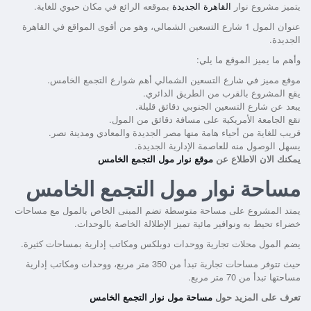
يتميز مشروع نوار
القاهرة الجديدة
بموقعه الرائع في مكان حيوي للغاية.
عنوان المول 1 شارع التسعين الشمالي، وهو من أقوى المواقع في القاهرة
الجديدة.
وأهم ما يميز الموقع ما يلي:
موقع مميز في شارع التسعين الشمالي أهم شوارع التجمع الخامس.
يقع المشروع بالقرب من الطريق الدائري.
يبعد عن شارع التسعين الجنوبي دقائق قليلة.
تقع الجامعة الأمريكية على مسافة دقائق من المول.
قريب للغاية من أحياء هامة منها مصر الجديدة والمعادي ومدينة نصر.
يسهل الوصول منه للعاصمة الإدارية الجديدة.
يمكنك الان الاطلاع عن
موقع نوار مول التجمع الخامس
مساحة نوار مول التجمع الخامس
يمتد المشروع على مساحة متوسطة تضم المبنى الخاص بالمول مع مساحات
خضراء تحيط به ونوافير مائية تميز الإطلالة الخاصة بالوحدات.
يضم المول محلات تجارية ووحدات دوبلكس ومكاتب إدارية بمساحات كثيرة.
حيث تتوفر مساحات تجارية تبدأ من 350 متر مربع، ووحدات ومكاتب إدارية
مساحتها تبدأ من 70 متر مربع.
تعرف على المزيد حول
مساحة مول نوار التجمع الخامس