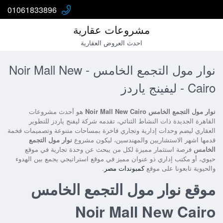
01061833896
مشروعات عقارية
احدث العروض العقارية
نوار مول التجمع الخامس - Noir Mall New
Cairo - ليفينج ياردز
نوار مول التجمع الخامس Noir Mall New Cairo
هو أحدث مشروعات
القاهرة الجديدة ذات النشاط الثنائي، تقدمه شركة ليفنج ياردز للتطوير
العقاري ليضم وحدات إدارية وتجاري فاخرة بمساحات متنوعة وتصميمات فخمة
قدمها اشهر الاستشاريين والمهندسين، ليكون مشروع
نوار مول التجمع
الخامس
فرصة استثمار مميزة لكل من يبحث عن وحدة تجارية في موقع
حيوي، أو مكتب إداري ذو عنوان مميز في موقع استراتيجي يجمع بين الهدوء
والحيوية تابعونا على موقع
كمبوندات مصر
.
موقع نوار مول التجمع الخامس
Noir Mall New Cairo