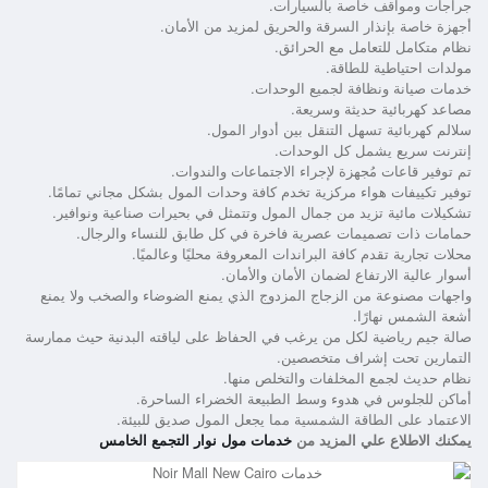
جراجات ومواقف خاصة بالسيارات.
أجهزة خاصة بإنذار السرقة والحريق لمزيد من الأمان.
نظام متكامل للتعامل مع الحرائق.
مولدات احتياطية للطاقة.
خدمات صيانة ونظافة لجميع الوحدات.
مصاعد كهربائية حديثة وسريعة.
سلالم كهربائية تسهل التنقل بين أدوار المول.
إنترنت سريع يشمل كل الوحدات.
تم توفير قاعات مُجهزة لإجراء الاجتماعات والندوات.
توفير تكييفات هواء مركزية تخدم كافة وحدات المول بشكل مجاني تمامًا.
تشكيلات مائية تزيد من جمال المول وتتمثل في بحيرات صناعية ونوافير.
حمامات ذات تصميمات عصرية فاخرة في كل طابق للنساء والرجال.
محلات تجارية تقدم كافة البراندات المعروفة محليًا وعالميًا.
أسوار عالية الارتفاع لضمان الأمان والأمان.
واجهات مصنوعة من الزجاج المزدوج الذي يمنع الضوضاء والصخب ولا يمنع
أشعة الشمس نهارًا.
صالة جيم رياضية لكل من يرغب في الحفاظ على لياقته البدنية حيث ممارسة
التمارين تحت إشراف متخصصين.
نظام حديث لجمع المخلفات والتخلص منها.
أماكن للجلوس في هدوء وسط الطبيعة الخضراء الساحرة.
الاعتماد على الطاقة الشمسية مما يجعل المول صديق للبيئة.
يمكنك الاطلاع علي المزيد من
خدمات مول نوار التجمع الخامس