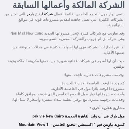
الشركة المالكة وأعمالها السابقة
ينتمي نوار مول التجمع الخامس لقائمة أعمال
شركة ليفنج ياردز
التي تعتبر من
الشركات الكبيرة التي تعمل جاهدة لتقديم مشروعات قوية في مواقع
استراتيجية.
وقد تعاونت مع شركات كبيرة لإنجاز مشروعها الجديد Noir Mall New Cairo
وهي شركة اي ام جروب والشركة المصرية السويسرية.
أما عن إنجازات الشركة، فهي لها إسهامات كثيرة في مجالات متنوعة، من
ضمنها الأغذية.
حيث أن لها أسهم في شركات غذائية شهيرة من ضمنها مكرونة الملكة وتونة
دولفين.
وقدمت مشروعات عقارية ناجحة، منها:
كمبوند ذا لوفت العاصمة الادارية الجديدة.
مشروع ذا لوفت بلازا مول في العاصمة الادارية.
وأحدث مشروعاتها نوار مول التجمع الخامس الذي قدمته بمرافق كاملة
وخدمات ترفيهية مميزة، مع توفير أنظمة سداد ميسرة وأسعار لا مثيل لها.
مشاريع عقارية أخرى :-
مول بارك في اب وايد القاهرة الجديدة prk vie New Cairo
كمبوند ماونتن فيو 1 اكستنشن التجمع الخامس – Mountain View 1