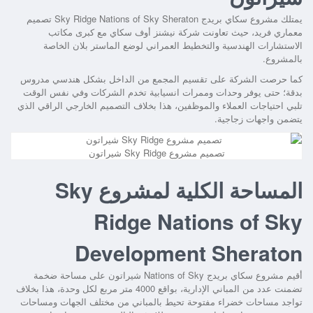
يمتلك
مشروع سكاي بريدج Sky Ridge Nations of Sky Sheraton
تصميم
معماري فريد، حيث تعاونت شركة نيشنز أوف سكاي مع كبرى مكاتب
الاستشارات الهندسية والتخطيط العمراني لوضع الماستر بلان الخاصة
بالمشروع.
كما حرصت الشركة على تقسيم المجمع من الداخل بشكل هندسي مدروس
بدقة؛ حتى يوفر وحدات وممرات انسيابية تخدم الشركات وفي نفس الوقت
تلبي احتياجات العملاء والموظفين، هذا بخلاف التصميم الخارجي الراقي الذي
يتضمن واجهات زجاجية.
تصميم مشروع ‏Sky Ridge شيراتون
المساحة الكلية لمشروع Sky
Ridge Nations of Sky
Development Sheraton
أقيم
مشروع سكاي بريدج Nations of Sky شيراتون
على مساحة ضخمة
تضمنت عدد من المباني الإدارية، بواقع 4000 متر مربع لكل وحدة، هذا بخلاف
تواجد مساحات خضراء مفتوحة تحيط بالمباني من مختلف الجهات ومساحات