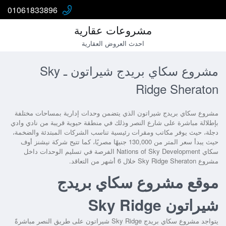
01061833896
مشروعات عقارية
احدث العروض العقارية
مشروع سكاي بريدج شيراتون ـ Sky
Ridge Sheraton
مشروع سكاي بريدج شيراتون
الذي يتضمن وحدات إدارية بمساحات مختلفة
بإطلالة مباشرة على شارع النصر وذلك في منطقة حيوية قريبة من نادي وادي
دجلة، حيث يوفر مكاتب ومقرات رئيسية تناسب الشركات المبتدئة والضخمة،
حيث يبدأ سعر المتر من 130,000 جنيهًا مصريًا، كما تتيح شركة نيشنز أوف
سكاي Nations of Sky Development الفرصة في تسليم الوحدات داخل
مشروع Sky Ridge Sheraton خلال 6 أشهر من التعاقد.
موقع مشروع سكاي بريدج
شيراتون Sky Ridge
يتواجد
مشروع سكاي بريدج Sky Ridge شيراتون
على طريق النصر مباشرةً