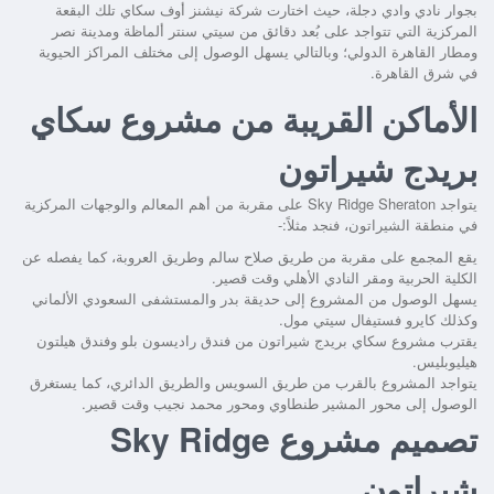
بجوار نادي وادي دجلة، حيث اختارت شركة نيشنز أوف سكاي تلك البقعة
المركزية التي تتواجد على بُعد دقائق من سيتي سنتر ألماظة ومدينة نصر
ومطار القاهرة الدولي؛ وبالتالي يسهل الوصول إلى مختلف المراكز الحيوية
في شرق القاهرة.
الأماكن القريبة من مشروع سكاي
بريدج شيراتون
يتواجد
على مقربة من أهم المعالم والوجهات المركزية
في منطقة الشيراتون، فنجد مثلاً:-
يقع المجمع على مقربة من طريق صلاح سالم وطريق العروبة، كما يفصله عن
الكلية الحربية ومقر النادي الأهلي وقت قصير.
يسهل الوصول من المشروع إلى حديقة بدر والمستشفى السعودي الألماني
وكذلك كايرو فستيفال سيتي مول.
يقترب
مشروع سكاي بريدج شيراتون
من فندق راديسون بلو وفندق هيلتون
هيليوبليس.
يتواجد المشروع بالقرب من طريق السويس والطريق الدائري، كما يستغرق
الوصول إلى محور المشير طنطاوي ومحور محمد نجيب وقت قصير.
تصميم مشروع ‏Sky Ridge
شيراتون