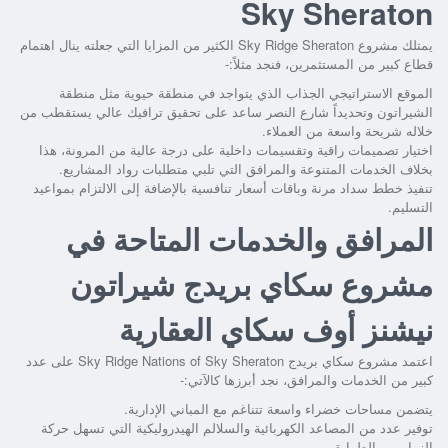
Sky Sheraton
يمتلك
مشروع ‏Sky Ridge Sheraton
الكثير من المزايا التي جعلته ينال اهتمام
قطاع كبير من المستثمرين، فنجد مثلاً:-
الموقع الاستراتيجي الجذاب الذي يتواجد في منطقة حيوية مثل منطقة
الشيراتون وتحديداً شارع النصر ساعد على تحقيق ترافيك عالي يستقطب من
خلاله شريحة واسعة من العملاء.
اختيار تصميمات راقية وتقسيمات داخلية على درجة عالية من المرونة، هذا
بخلاف الخدمات المتنوعة والمرافق التي تلبي متطلبات رواد المشاريع.
تنفيذ خطط سداد مرنة وباقات أسعار تنافسية بالإضافة إلى الالتزام بمواعيد
التسليم.
المرافق والخدمات المتاحة في
مشروع سكاي بريدج شيراتون
نيشنز أوف سكاي العقارية
اعتمد
مشروع سكاي بريدج Sky Ridge Nations of Sky Sheraton
على عدد
كبير من الخدمات والمرافق، نجد أبرزها كالآتي:-
يتضمن مساحات خضراء واسعة تتناغم مع المباني الإدارية.
توفير عدد من المصاعد الكهربائية والسلالم الهيدروليكية التي تسهل حركة
الزوار بين الطوابق.