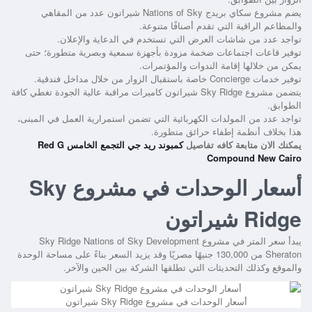
يضم
مشروع سكاي بريدج Nations of Sky شيراتون
عدد من المقاهي
والمطاعم الراقية التي تقدم أصنافًا متنوعة.
تواجد عدد من شاشات العرض التي تستخدم في الدعاية والإعلان.
توفير قاعات اجتماعات ضخمة مزودة بأجهزة سمعية وبصرية متطورة؛ حتى
يمكن من خلالها إقامة الندوات والمؤتمرات.
توفير خدمات Concierge خاصة باستقبال الزوار من خلال مداخل فندقية.
يتضمن
مشروع ‏Sky Ridge شيراتون
كاميرات مراقبة عالية الجودة تغطي كافة
الطوابق.
تواجد عدد من المولدات الكهربائية التي تضمن استمرارية العمل في المبنى،
هذا بخلاف أنظمة إطفاء حرائق متطورة.
يمكنك الان متابعة كافه تفاصيل
كمبوند ريد جي التجمع الخامس Red G
Compound New Cairo
أسعار الوحدات في مشروع ‏Sky
Ridge شيراتون
يبدأ سعر المتر في
مشروع Sky Ridge Nations of Sky Development
Sheraton
من 130,000 جنيهًا مصريًا وقد يزيد السعر بناءً على مساحة الوحدة
والموقع وكذلك التحديثات التي تطلقها الشركة بين الحين والآخر.
أسعار الوحدات في مشروع ‏Sky Ridge شيراتون