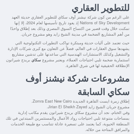
للتطوير العقاري
على الرغم من كون شركة نيشنز أوف سكاي للتطوير العقاري حديثة العهد
Nations of Sky Development إذ يعود تاريخ تأسيسها لعام 2024، إلا إنها
تمكنت خلال وقت قصير من اكتساح السوق المصري وذلك بعد إطلاق واحدًا
من أهم المشاريع الضخمة في مدينة الشيخ زايد وهو مشروع جريان.
حيث تعتمد على آليات حديثة ومبتكرة تواكب التطورات التكنولوجية التي
يشهدها سوق العقارات في العالم، فضلاً عن التعاون مع كبرى شركات الإدارة
والتشغيل وكذلك الاستشارات الهندسية التي ساعدتها على تدشين مشاريع
استثمارية ضخمة تلبي احتياجات العملاء، ويعتبر مشروع
سكاي
بريدج شيراتون
الإنطلاقة الحقيقية لها في شرق القاهرة.
مشروعات شركة نيشنز أوف
سكاي السابقة
إطلاق زمرة ايست القاهرة الجديدة Zomra East New Cairo.
مشروع جريان الشيخ زايد Jirian El Sheikh Zayed.
وفي الختام، نجد أن
مشروع سكاي بريدج شيراتون
يقدم مكاتب إدارية
بمساحات متنوعة تلبي احتياجات رواد الأعمال والمستثمرين المبتدئين في تلك
المنطقة الحيوية، كما يعتمد على تسعيرة عادلة تتناسب مع طبيعة الخدمات
والمرافق المتاحة من خلاله.