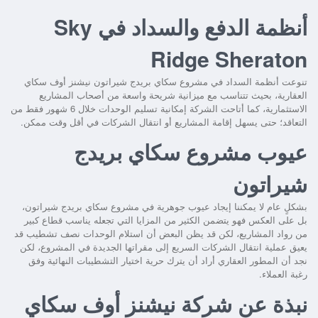
أنظمة الدفع والسداد في ‏Sky
Ridge Sheraton
تنوعت أنظمة السداد في
مشروع سكاي بريدج شيراتون نيشنز أوف سكاي
العقارية
، بحيث تتناسب مع ميزانية شريحة واسعة من أصحاب المشاريع
الاستثمارية، كما أتاحت الشركة إمكانية تسليم الوحدات خلال 6 شهور فقط من
التعاقد؛ حتى يسهل إقامة المشاريع أو انتقال الشركات في أقل وقت ممكن.
عيوب مشروع سكاي بريدج
شيراتون
بشكلٍ عام لا يمكننا إيجاد عيوب جوهرية في
مشروع سكاي بريدج شيراتون
،
بل على العكس فهو يتضمن الكثير من المزايا التي تجعله يناسب قطاع كبير
من رواد المشاريع، لكن قد يظن البعض أن استلام الوحدات نصف تشطيب قد
يعيق عملية انتقال الشركات السريع إلى مقراتها الجديدة في المشروع، لكن
نجد أن المطور العقاري أراد أن يترك حرية اختيار التشطيبات النهائية وفق
رغبة العملاء.
نبذة عن شركة نيشنز أوف سكاي