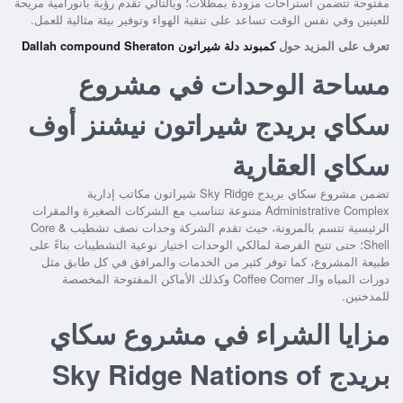
مفتوحة تتضمن استراحات مزودة بمظلات؛ وبالتالي تقدم رؤية بانورامية مريحة
للعينين وفي نفس الوقت تساعد على تنقية الهواء وتوفير بيئة مثالية للعمل.
تعرف على المزيد حول
كمبوند دلة شيراتون Dallah compound Sheraton
مساحة الوحدات في مشروع
سكاي بريدج شيراتون نيشنز أوف
سكاي العقارية
تضمن
مشروع سكاي بريدج Sky Ridge شيراتون
مكاتب إدارية
Administrative Complex متنوعة تتناسب مع الشركات الصغيرة والمقرات
الرئيسية تتسم بالمرونة، حيث تقدم الشركة وحدات نصف تشطيب Core &
Shell؛ حتى تتيح الفرصة لمالكي الوحدات اختيار نوعية التشطيبات بناءً على
طبيعة المشروع، كما توفر كثير من الخدمات والمرافق في كل طابق مثل
دورات المياه والـ Coffee Corner وكذلك الأماكن المفتوحة المخصصة
للمدخنين.
مزايا الشراء في مشروع سكاي
بريدج Sky Ridge Nations of