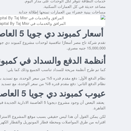
خدمات النظافة تتوفر لكل الوحدات على مدار اليوم.
مصاعد حديثة في كل العمارات السكنية.
مساحات بينية خضراء بين العمارات تمنحها إطلالة جذابة
المرافق والخدمات في De Joya 5 New Capital By Taj Misr
أسعار كمبوند دي جويا 5 العاصمة الادارية الجديدة
تقدم شركة تاج مصر أسعارًا تنافسية لوحدات مشروع
كمبوند دي جويا 5 العاصمة الادارية ا
15,000,000 جنيه مصري.
أنظمة الدفع والسداد في كمبوند دي جويا 5 العاصمة
كما تم طرح أنظمة مريحة للسداد تناسب الجميع وذلك كما يلي:
نظام الدفع الأول: دفع مقدم قدره 5% من سعر الوحدة، مع تسديد باقي المبلغ على أقساط متساوية بدون فوائد لمدة 7 سنوات.
نظام الدفع الثاني: دفع مقدم قدره 8% من سعر الوحدة، مع تسديد باقي المبلغ على أقساط متساوية لمدة 8 سنوات بدون فوائد.
عيوب كمبوند دي جويا 5 العاصمة الادارية الجديدة
يعتقد البعض أن وجود
مشروع ديجويا 5 العاصمة الادارية الجديدة
في
القاهرة.
لكن يمكن القول أن هذا ليس حقيقي بسبب موقع المشروع الاستراتيجي
اقترابه من طرق المواصلات ومحطة قطار المونوريل والقطار الكهرب