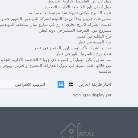
مول تاج تاور العاصمة الادارية الجديدة.
مول أزدان تاور العاصمة الادارية الجديدة.
تنفيذ 15 برج سكني تتبع هيئة المجتمعات العمرانية.
مشروعات جرينيز وذا أدريس التابعة لشركة المهندس الشهير حسن 
قدمت الشركة 2 برج تجاري إداري في شارع لبنان بمنطقة المهندسين.
مشروع مول المرخية المتميز في دولة قطر.
برج السُليه في قطر.
برج العطية في قطر.
نفذت الشركة باكر توين تاورز المتميز في قطر.
تنفيذ برج باناسونيك تاور في قطر.
مما سبق يمكن القول أن
كمبوند دي جويا 5 العاصمة الادارية الجديدة
من خلالها على تميزها في سوق العقارات المصري والعربي، ويوفر
r
تنافسية.
اختار طريقة العرض:
الترتيب الافتراضي
Nothing to display yet.