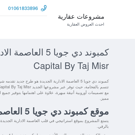
01061833896
مشروعات عقارية
احدث العروض العقارية
Capital By Taj Misr
كمبوند دي جويا 5 العاصمة الادارية الجديدة
هو طرح جديد تقدمه شركة
تتسم بالفخامة، حيث توفر عبر مشروعها الجديد
pital By Taj Misr
مع تصميمات أوروبية أنيقة مبهرة، علاوة على اهتمامها بتوفير جميع ال
مميز.
موقع كمبوند دي جويا 5 العاصمة الادارية الجديدة
بالرقي.
ويقع الكمبوند بالقرب من النهر الأخضر وبجوار كمبوند ديجويا 4، وهو قريب من المدارس والجامعات الدولية وجميع معالم العاصمة الادارية الحيوية.