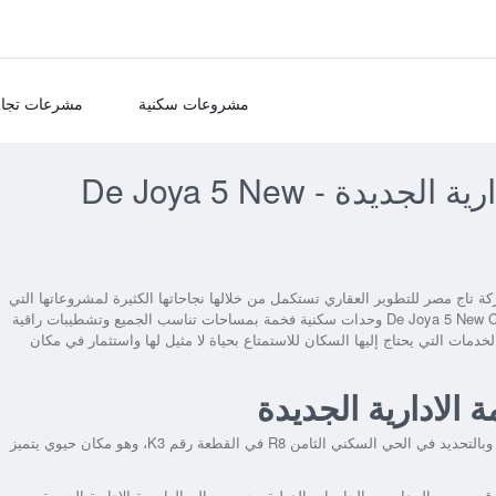
مشروعات سكنية
مشرعات تجار
كمبوند دي جويا 5 العاصمة الادارية الجديدة - De Joya 5 New
 تاج مصر للتطوير العقاري تستكمل من خلالها نجاحاتها الكثيرة لمشروعاتها التي
De Joya 5 New Ca
وحدات سكنية فخمة بمساحات تناسب الجميع وتشطيبات راقية
خدمات التي يحتاج إليها السكان للاستمتاع بحياة لا مثيل لها واستثمار في مكان
يتمتع المشروع بموقع استراتيجي في قلب العاصمة الادارية الجديدة وبالتحديد في الحي السكني الثامن R8 في القطعة رقم K3، وهو مكان حيوي يتميز