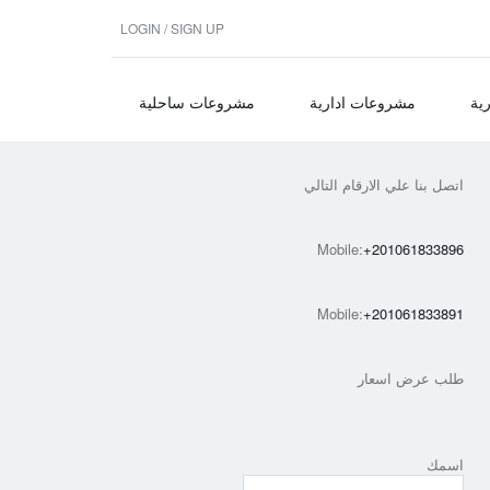
LOGIN / SIGN UP
ية
مشروعات ادارية
مشروعات ساحلية
اتصل بنا علي الارقام التالي
Mobile:
+201061833896
Mobile:
+201061833891
طلب عرض اسعار
اسمك