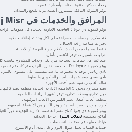
وحدات سكنية متنوعة متاحة بأسعار تنافسية.
توفر الشركة المالكة للمشروع أنظمة مرنة للدفع والسداد.
المرافق والخدمات في De Joya 5 New Capital By Taj Misr
يوفر
كمبوند دي جويا 5 العاصمة الادارية الجديدة
كل مقومات الراحة 
لاند سكيب ومساحات خضراء تعطي لكل وحداته إطلالات خلابة.
بحيرات صناعية رائعة الجمال.
قاعة للسينما تعرض أحدث الأفلام سواء العربية أو الأجنبية.
جراجات للسيارات توفر الانتظار بأمان.
عدد كبير من حمامات السباحة متاح لكل وحدات المشروع تناسب كل 
يوفر
كمبوند De Joya 5 العاصمة الادارية الجديدة
تراكات تم تصميم
نادي رياضي يوجد به مجموعة ملاعب مصممة على مستوى عالمي.
نادي صحي يوفر خدمات السبا والجاكوزي والساونا.
صالة ألعاب رياضية تضم أحدث الأجهزة.
يضم
مشروع ديجويا 5 العاصمة الادارية الجديدة
منطقة تضم كافيهات 
مول تجاري ومحلات تجارية توفر أشهر البراندات العالمية.
منطقة ألعاب أطفال تضم الكثير من الألعاب الترفيهية.
كلوب هاوس يتميز بالفخامة ويوفر الكثير من الأنشطة الترفيهية.
يوفر
كمبوند دي جويا 5 تاج مصر العاصمة الادارية الجديدة
دوراً للع
أماكن مخصصة
لحفلات الشواء
بداخل الحدائق.
عيادات طبية في مختلف التخصصات.
خدمات للصيانة تعمل طوال اليوم وعلى مدى أيام الأسبوع.