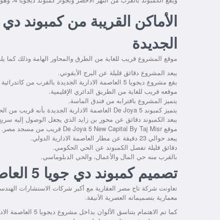
الجديدة
موقع المشروع قريب للغاية من الطرق والمحاور الهامة وذلك كما يل
يبعد المشروع دقائق قليلة عن البرج الأيقوني.
يقع
مشروع ديجويا 5 العاصمة الادارية الجديدة
بالقرب من كاتدرائية 
موقعه قريب للغاية من الطريق الدائري الإقليمية.
يتميز المشروع باقترابه من فندق الماسة.
يتميز
كمبوند De Joya 5 العاصمة الادارية الجديدة
بأنه قريب من الح
يبعد الكمبوند دقائق عن محور بن زايد الذي يجعل الوصول إليه سريع 
موقع
De Joya 5 New Capital By Taj Misr
قريب من مسجد مصر.
يبعد حوالي 23 دقيقة عن مطار العاصمة الادارية الدولي.
دقائق قليلة تفصل الكمبوند عن الحي الحكومي.
بالقرب منه حي المال والأعمال، والحي الدبلوماسي.
تصميم كمبوند دي جويا 5 العاصمة الادارية الجديدة
تعاونت شركة تاج مصر العقارية مع أكبر شركات الاستشارات الهندس
معمارية بتصميماته العصرية الأنيقة.
كما تم الاهتمام بتناسق الألوان بداخل
مشروع ديجويا 5 العاصمة الادارية الجديدة