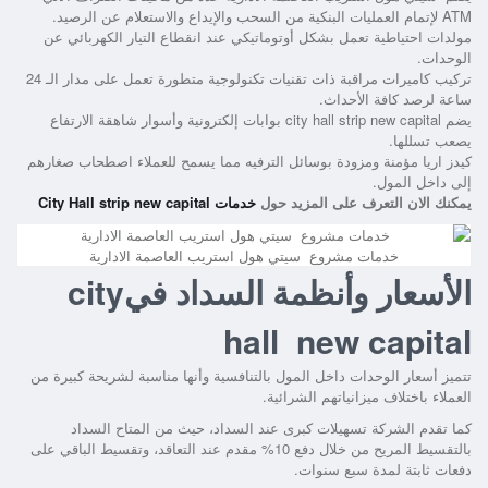
ATM لإتمام العمليات البنكية من السحب والإيداع والاستعلام عن الرصيد.
مولدات احتياطية تعمل بشكل أوتوماتيكي عند انقطاع التيار الكهربائي عن
الوحدات.
تركيب كاميرات مراقبة ذات تقنيات تكنولوجية متطورة تعمل على مدار الـ 24
ساعة لرصد كافة الأحداث.
يضم city hall strip new capital بوابات إلكترونية وأسوار شاهقة الارتفاع
يصعب تسللها.
كيدز اريا مؤمنة ومزودة بوسائل الترفيه مما يسمح للعملاء اصطحاب صغارهم
إلى داخل المول.
يمكنك الان التعرف على المزيد حول
خدمات City Hall strip new capital
خدمات مشروع سيتي هول استريب العاصمة الادارية
الأسعار وأنظمة السداد فيcity
hall new capital
تتميز أسعار الوحدات داخل المول بالتنافسية وأنها مناسبة لشريحة كبيرة من
العملاء باختلاف ميزانياتهم الشرائية.
كما تقدم الشركة تسهيلات كبرى عند السداد، حيث من المتاح السداد
بالتقسيط المريح من خلال دفع 10% مقدم عند التعاقد، وتقسيط الباقي على
دفعات ثابتة لمدة سبع سنوات.