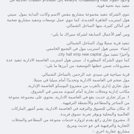
تنفيذ بنية تحتية قوية.
تنوي الشركة تنفيذ مجموعة مشاريع بنفس الاسم وكانت البداية بمول سيتي
هول استريب القاهرة الجديدة، كما تنوي عمل توسعات وتنفيذ مشاريع ضخمة
في أماكن كثيرة، منها الساحل الشمالي.
ومن أهم الأعمال السابقة لشركة سيراك ما يلي:-
تنفيذ قرية ستيلا ووك الساحل الشمالي.
إنشاء سيتي هول استريب مول في التجمع الخامس.
وأخيرًا تنفيذ مول city hall strip new capital.
كما تنوي الشركة المطورة لـ
سيتي هول استريب العاصمة الادارية
تنفيذ عدة
مشروعات ضمن خطتها التوسعية، من أبرزها ما يلي:-
قرية سياحية في سيدي عبد الرحمن بالساحل الشمالي.
مول ضخم في العاصمة الادارية وتحديدًا أمام سيليا في ستيلا.
مول تجاري إداري بالقرب من مشروع البوسكو العاصمة الإدارية.
مكاتب إدارية ومحلات تجارية أمام كمبوند مدينتي في الشروق.
1. مركز تجاري حديث يقع في العاصمة الادارية، يحتوي على مجموعة متنوعة
من المتاجر والمطاعم والأنشطة الترفيهية.
2. مكان مثالي للتسوق والترفيه في العاصمة الادارية، يضم أشهر الماركات
العالمية والمحلية ويوفر تجربة تسوق فريدة.
3. مشروع تجاري رائع يقدم لزواره خدمات متنوعة من المطاعم والمحلات
التجارية والترفيهية في جو حديث ومريح.
مشاريع عقارية اخري :-