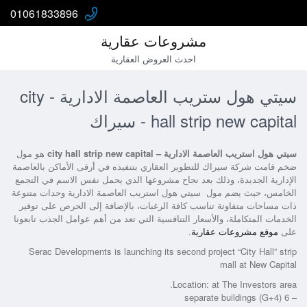
01061833896
مشروعات عقارية
احدث العروض العقارية
سيتي هول ستريب العاصمة الادارية - city
hall strip new capital - سيراك
سيتي هول استريب العاصمة الادارية – city hall strip new capital
هو مول
ضخم قامت شركة سيراك للتطوير العقاري بتنفيذه في أرقى الأماكن بالعاصمة
الإدارية الجديدة، وذلك بعد نجاح مشروعها الذي يحمل نفس الاسم في التجمع
الخامس، حيث يضم مول
سيتي هول استريب العاصمة الادارية
وحدات متنوعة
ذات مساحات متفاوتة تناسب كافة الرغبات، بالإضافة إلى الحرص على توفير
الخدمات المتكاملة، والأسعار التنافسية التي تعد من أهم عوامل الجذب تابعونا
على
موقع مشروعات عقارية
.
Serac Developments is launching its second project “City Hall” strip
mall at New Capital
Location: at The Investors area.
– 6 separate buildings (G+4)