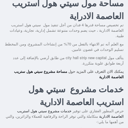
مساحة مول سيتي هول استريب
العاصمة الادراية
تم تخصيص مساحة قدرها 4 فدان من أجل تنفيذ مول
سيتي هول استريب
العاصمة الادارية
، حيث يضم وحدات متنوعة تشمل إدارية، تجارية، وعيادات
طبية.
مع العلم أنه تم الانتهاء بالفعل من 70% من إنشاءات المشروع، ومن المخطط
تسليم الوحدات في غضون عامين.
يتألف مول city hall strip new capital من طابق أرضي بالإضافة إلى عدد
أربعة طوابق علوية متكررة.
يمكنك الان التعرف على المزيد حول
مساحة مشروع سيتي هول ستريب
العاصمة الادارية
خدمات مشروع
سيتي هول
استريب العاصمة الادارية
حرص المطور العقاري على توفير
خدمات
مشروع سيتي هول استريب
العاصمة الادارية
متكاملة والتي توفر الراحة والرفاهية للعملاء والزائرين، والتي
من أهمها ما يلي:-