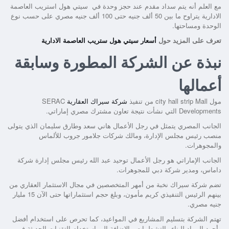
مع العلم أنه يتم سداد مقدم عند حجز وحدة في
سيتي هول استريب العاصمة
الادارية
يتراوح ما بين 50 ألف جنيه حتى 100 ألف جنيه مصري على حسب نوع
الوحدة ومساحتها.
تعرف على المزيد حول
أسعار سيتي هول ستريب العاصمة الادارية
نبذة عن الشركة المطورة وسابقة
أعمالها
مول city hall strip Mall من تنفيذ
شركة سيراك العقارية
SERAC
Developments التي نشأت نتيجة تعاون مشترك مصري إماراتي.
الجانب المصري يتمثل في رجل الأعمال هاني سعد وطارق سليمان الذي يتولى
منصب رئيس مجلس الإدارة، ومالك شركات جلامور جروب للألماس
والمجوهرات.
الجانب الإماراتي هو رجل الأعمال توحيد عبد الله رئيس مجلس إدارة شركة
داماس، ومدير شركة دبي للمجوهرات.
تضم شركة سيراك نخبة من أمهر المتخصصين في مجال الاستثمار العقاري من
بينهم الرئيس التنفيذي كريم مأمون، وبلغ حجم استثماراتها حتى الآن 15 مليار
جنيه مصري.
تهتم الشركة بتسليم المشاريع في المواعيد، كما تحرص على استخدام أفضل
وأجود المواد للبناء والتشطيبات، بالإضافة إلى استخدام التقنيات الحديثة في