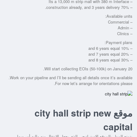
– Its a 13,000 m strip mall with 380 m Interface
– 70% construction already, and 3 years delivery.
Available units:
– Commercial
– Admin
– Clinics
Payment plans:
– 10% and 6 years equal
– 20% and 7 years equal
– 30% and 8 years equal
Will start collecting EOIs (50-100k) on January 20.
Work on your pipeline and I’ll be sending all details once it’s available.
For now let’s arrange for orientations please.
موقع city hall strip new
capital
يتمتع المول بالموقع الاستراتيجي الذي يجعل الانتقال منه وإليه أمر سهل