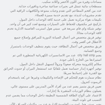
مساحات وفيرة من اللون الأخضر واللاند سكيب.
مسطحات مائية تتمثل في بحيرات صناعية ساحرة ونافورات جذابة.
عدد من أفخم المطاعم التي تقدم وجبات متنوعة والكافيهات الراقية التي
تقدم مشروبات لذيذة، مع تقديم خدمة مميزة للعملاء.
تكييفات هواء مركزية تعمل على خدمة كافة الوحدات داخل المول.
باركينج غير مكشوف للحفاظ على السيارات ويتسع لعدد كبير في آن واحد.
توفير شبكة واي فاي سريعة في
سيتي هول استريب العاصمة الادارية
تخدم
كافة الوحدات مجانًا.
توفير فريق متخصص في أعمال الصيانة الدورية للمرافق وإصلاح جميع
الأعطال في أقصر وقت.
فريق متخصص في أعمال النظافة، حيث يقوم بتنظيف الوحدات باستمرار
وجمع القمامة.
يضم city hall strip عدد من الاسانسيرات الكهربائية المتطورة التي تم
استيرادها من الخارج بأعلى جودة.
سلالم إلكترونية متحركة صعودًا ونزولاً لتسهيل التنقل داخل المول.
توفير أجهزة إنذار حساسة تعمل تلقائيًا عند استشعار النيران أو حدوث الحرائق
مع القدرة على إخمادها سريعًا.
نظام سمارت هوم للتحكم في الإضاءة والتكييفات وغيرها عن بُعد باستخدام
الريموت كنترول.
تعيين فريق متميز يضم عدد من أفراد الأمن المدربين على مستوى عالي،
يعملون بنظام الورديات المتغيرة بلا إجازات.
الاعتماد على ألواح الطاقة الشمسية النظيفة داخل الوحدات مما يضمن عدم
التسبب في تلوث البيئة.
يضم
سيتي هول استريب العاصمة الادارية
عدد من ماكينات الصراف الآلي