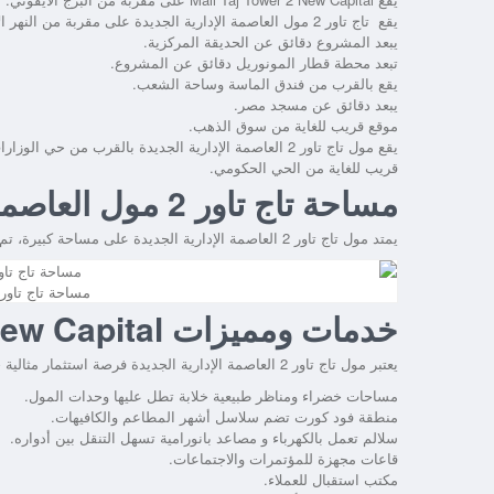
يقع تاج تاور 2 مول العاصمة الإدارية الجديدة على مقربة من النهر الأخضر.
يبعد المشروع دقائق عن الحديقة المركزية.
تبعد محطة قطار المونوريل دقائق عن المشروع.
يقع بالقرب من فندق الماسة وساحة الشعب.
يبعد دقائق عن مسجد مصر.
موقع قريب للغاية من سوق الذهب.
يقع مول تاج تاور 2 العاصمة الإدارية الجديدة بالقرب من حي الوزارات.
قريب للغاية من الحي الحكومي.
مساحة تاج تاور 2 مول العاصمة الإدارية الجديدة
يمتد مول تاج تاور 2 العاصمة الإدارية الجديدة على مساحة كبيرة، تم تخصيص الجزء الأكبر منها للمساحات الخضراء والمناظر الطبيعية الخلابة.
مساحة تاج تاور 2 مول العاصمة الإدارية الجدي
خدمات ومميزات Mall Taj Tower 2 New Capital
يعتبر مول تاج تاور 2 العاصمة الإدارية الجديدة فرصة استثمار مثالية حيث يوفر للعملاء كافة المرافق والخدمات الأساسية والترفيهية، ومن أهمها ما يلي:
مساحات خضراء ومناظر طبيعية خلابة تطل عليها وحدات المول.
منطقة فود كورت تضم سلاسل أشهر المطاعم والكافيهات.
سلالم تعمل بالكهرباء و مصاعد بانورامية تسهل التنقل بين أدواره.
قاعات مجهزة للمؤتمرات والاجتماعات.
مكتب استقبال للعملاء.