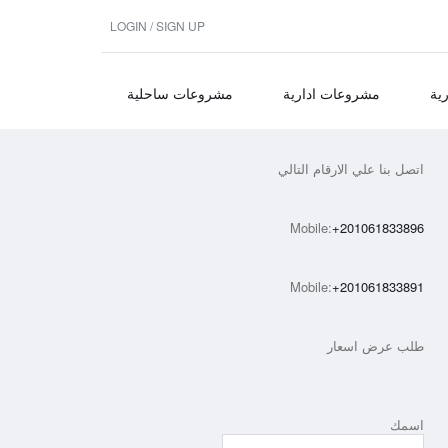
LOGIN / SIGN UP
ية
مشروعات ادارية
مشروعات ساحلية
اتصل بنا علي الارقام التالي
Mobile:
+201061833896
Mobile:
+201061833891
طلب عرض اسعار
اسمك