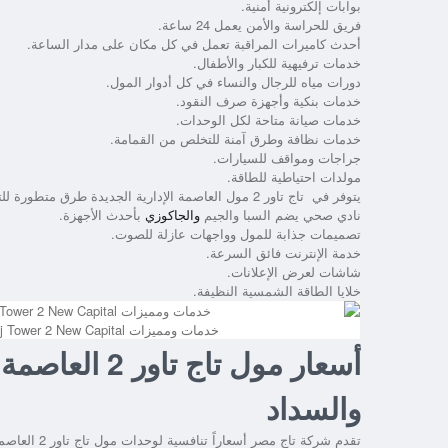
بوابات إلكترونية أمنية.
فريق للحراسة والأمن يعمل 24 ساعة.
أحدث كاميرات المراقبة تعمل في كل مكان على مدار الساعة.
خدمات ترفيهية للكبار والأطفال.
دورات مياه للرجال والنساء في كل أدوار المول.
خدمات بنكية وأجهزة صرف النقود.
خدمات صيانة متاحة لكل الوحدات.
خدمات نظافة وطرق آمنة للتخلص من القمامة.
جراجات ومواقف للسيارات.
مولدات احتياطية للطاقة.
يتوفر في تاج تاور 2 مول العاصمة الإدارية الجديدة طرق متطورة للتعامل مع الحرائق.
نادي صحي يضم السبا والجيم
والجاكوزي
بأحدث الأجهزة.
تصميمات جذابة للمول وواجهات عازلة للصوت.
خدمة الإنترنت فائق السرعة.
شاشات لعرض الإعلانات.
خلايا الطاقة الشمسية النظيفة.
خدمات ومميزات Mall Taj Tower 2 New Capital
أسعار مول تاج 
والسداد
تقدم شركة تاج مصر أسعاراً تنافسية لوحدات مول تاج تاور 2 العاصمة الإدارية الجديدة مع طرح أنظمة ميسرة للدفع والسداد تناسب كل العملاء.