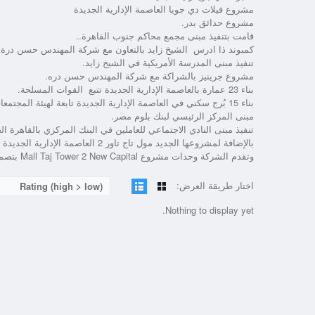
مشروع فيلات دي جويا العاصمة الإدارية الجديدة
مشروع حدائق بدر.
قامت بتنفيذ مبنى مجمع محاكم جنوب القاهرة..
كمبوند ذا ادرس الشيخ زايد بالتعاون مع شركة المهندس حسن درة.
تنفيذ مبنى المدرسة الأمريكية في الشيخ زايد.
مشروع جرينيز بالشراكة مع شركة المهندس حسن دره.
بناء 23 عمارة بالعاصمة الإدارية الجديدة تتبع القوات المسلحة.
بناء 15 بُرج سكني في العاصمة الإدارية الجديدة تابعة لهيئة المجتمعات العمرانية الجديدة.
مبنى المركز الرئيسي لبنك بلوم مصر.
تنفيذ مبنى النادي الاجتماعي للعاملين في البنك المركزي بالقاهرة ال
بالإضافة لمشروعها الجديد مول تاج ت
وتقدم الشركة وحدات مشروع Mall Taj Tower 2 New Capital بتصميمات عصرية تشطيبات كاملة بأسعار تنافسية.
اختار طريقة العرض:
Rating (high > low)
Nothing to display yet.