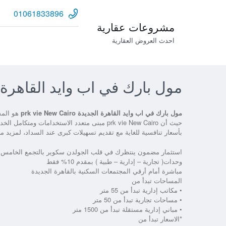
01061833896
مشروعات عقارية
احدث العروض العقارية
مول بارك في اب وايد القاهرة الجديدة Cairo
مول بارك في اب وايد القاهرة الجديدة prk vie New Cairo
هو المش
حيث أن prk vie New Cairo مبنى متعدد الاستخد
بأسعار تنافسية للغاية مع تقديم تسهيلات كبرى عند السداد، لمزيد 
استثمار مضمون ينتظرك في قلب الجولدن سكوير بالتجمع الخامس بالتقسيط حتي 7 سنوات بأقوي موقع وسابقة 
وحدات( تجارية – إدارية – طبية ) بمقدم 10% فقط
مباشرة أمام أرقي المجتمعات السكنية بالقاهرة الجديدة
المساحات تبدأ من
• مكاتب إدارية تبدأ من 55 متر
• مساحات تجارية تبدأ من 50 متر
• مباني إدارية مستقلة تبدأ من 1500 متر
*الاسعار تبدأ من