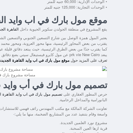
• الوحدات الإدارية: 60,000 جنيه للمتر
• الوحدات التجارية: 125,000 جنيه للمتر
موقع مول بارك في اب وايد ال
يقع المشروع في منطقة الجولدن سكوير الحيوية داخل
القاهرة الجد
يعتبر المول همزة الوصل بين شارع التسعين الجنوبي والتسعين الش
يقترب من بعض المحاور الرئيسية، منها محور العروبة، ومحور محمد 
كما يقترب جدًا من بعض الطرق الرئيسية، حيث يبتعد دقائق قليلة عن
يبعد prk vie New Cairo عن مول كايرو فيستيفال سيتي بضع دقائق ليس إلا.
تعرف على المزيد حول
موقع مول بارك في اب وايد القاهرة الجديدة rk vie New Cairo
مساحة مشروع بارك في
تصميم مول بارك في أب وايد
o
حرص المطور العقاري على
تصميم مول بارك في اب وايد القاهرة ا
البانورامية والمداخل الرخامية.
تعاونت الشركة المالكة مع مكتب المهندس رائف فهمي للاستشارات ا
واسعة وقام بتنفيذ عدد من المشاريع الضخمة، منها ما يلي:-
مشروع نورد العلمين الجديدة.
قرية ازها العين السخنة.