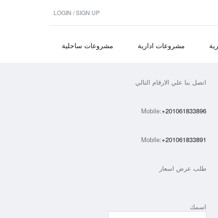
LOGIN / SIGN UP
ية
مشروعات ادارية
مشروعات ساحلية
اتصل بنا علي الارقام التالي
Mobile:
+201061833896
Mobile:
+201061833891
طلب عرض اسعار
اسمك