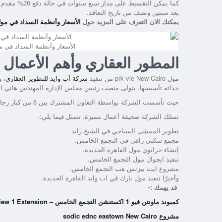
بعد سنتين ونصف من تاريخ التعاقد.
يمكنك الان التعرف على المزيد حول
الأسعار وأنظمة السداد في مول
الأسعار وأنظمة السداد في مو
المطور العقاري وأهم الأعمال
مول prk vie New Cairo من تنفيذ
شركة أب وايد للتطوير العقاري
، 
حداثة تأسيسها، يتولى منصب رئيس مجلس الإدارة المهندس هاني ال
حيث تأسست الشركة بواسطة التعاون المشترك بين 6 من كبار رجال الأعمال الذين تتجاوز خبرتهم في مجال الاستثمار العقاري الـ 40 عام.
تمتلك الشركة صحيفة أعمال مميزة، تتمثل فيما يلي:-
تطوير الممشى السياحي في الشيخ زايد.
مجمع سكني راقي في التجمع الخامس.
إنشاء جرانوي مول القاهرة الجديدة.
تنفيذ ايجوال مول التجمع الخامس.
مشروع ايت بيزنس هب التجمع الخامس.
وأخيرًا تنفيذ مول بارك في اب وايد القاهرة الجديدة.
قد يهمك :-
كمبوند ماونتن فيو 1 اكستنشن التجمع الخامس – Mountain View 1 Extension
مشروع sodic ednc eastown New Cairo