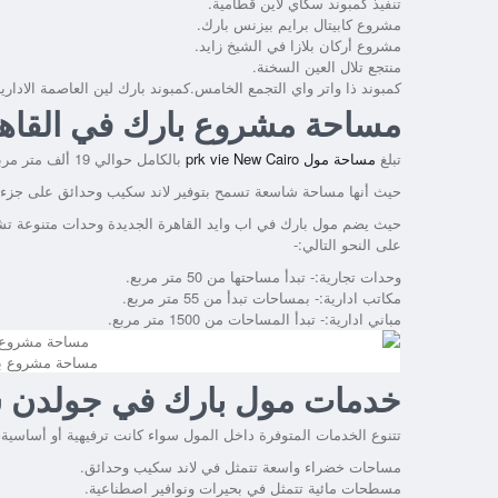
تنفيذ كمبوند سكاي لاين قطامية.
مشروع كابيتال برايم بيزنس بارك.
مشروع أركان بلازا في الشيخ زايد.
منتجع تلال العين السخنة.
كمبوند ذا واتر واي التجمع الخامس.كمبوند بارك لين العاصمة الادارية
مساحة مشروع بارك في القاهر
تبلغ
مساحة مول prk vie New Cairo
بالكامل حوالي 19 ألف متر مربع.
حيث أنها مساحة شاسعة تسمح بتوفير لاند سكيب وحدائق على جزء كبي
حيث يضم مول بارك في اب وايد القاهرة الجديدة وحدات متنوعة تشم
على النحو التالي:-
وحدات تجارية:- تبدأ مساحتها من 50 متر مربع.
مكاتب ادارية:- بمساحات تبدأ من 55 متر مربع.
مباني ادارية:- تبدأ المساحات من 1500 متر مربع.
مساحة مشروع با
خدمات مول بارك في جولدن 
تتنوع الخدمات المتوفرة داخل المول سواء كانت ترفيهية أو أساسية، 
مساحات خضراء واسعة تتمثل في لاند سكيب وحدائق.
مسطحات مائية تتمثل في بحيرات ونوافير اصطناعية.