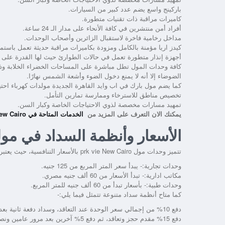
باركينج واسع يضم عدد كبير من السيارات.
كاميرات مراقبة ذات تقنيات متطورة.
أفراد أمن منتشرين في كافة الأنحاء على مدار الـ 24 ساعة.
مداخل رخامية فاخرة لاستقبال الزائرين وأصحاب الوحدات.
كيدز اريا مؤمنة بالكامل ومزودة بكاميرات مراقبة حديثة تعمل باستم
أجهزة إنذار متطورة تعمل في حالات الطوارئ حيث لها القدرة على 
كافة وحدات المول تطل مباشرة على المساحات الخضراء الخلابة وذل
الضوضاء إلا أنه لا يمنع دخول الضوء وأشعة الشمس نهارًا.
كما يضم مول بارك في اب وايد القاهرة الجديدة مولدات كهرباء احتي
تخصيص مناطق للاسترخاء وممارسة تمارين التأمل.
تمهيد مسارات مخصصة لذوي الاحتياجات الخاصة وكبار السن.
يمكنك الان التعرف على المزيد من
الخدمات المتاحة في prk vie New Cairo
الأسعار وأنظمة السداد في مول
تتميز وحدات مول prk vie New Cairo بالأسعار التنافسية، حيث يعتبر سعر المتر المربع من أفضل أسعار القاهرة الجديدة، ويتمثل ذلك فيما يلي:-
وحدات تجارية:- يبدأ سعر المتر المربع من 125 جنيه.
مكاتب ادارية:- تبدأ الأسعار من 60 ألف جنيه مصري.
وحدات طبية:- بأسعار تبدأ من 60 ألف جنيه للمتر المربع.
كما متاح أنظمة سداد متنوعة تتمثل فيما يلي:-
دفع 10% من إجمالي سعر الوحدة عند التعاقد، وسداد دفعة ثانية بعد عامين ونصف بنسبة 5%، ثم تقسيط الباقي على دفعات ثابتة لمدة خمس سنوات.
دفع 15% مقدم حجز وتعاقد، ثم دفع 5% آخرين بعد مرور عامين ونصف من تاريخ الدفعة الأولى، من ثم يتم تقسيط المبلغ المتبقي على مدار ستة أعوام.