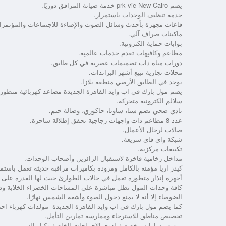
يضم prk vie New Cairo خدمة صيانة المرافق دوريًا.
خدمة تنظيف الوحدات باستمرار.
قاعات مجهزة بأحدث وسائل الصوت والإضاءة للاجتماعات والمؤتمرا
ماكينات صراف آلي.
بوابات حماية الكترونية.
مطاعم وكافيهات تقدم خدمات عالمية.
دورات مياه ذات تصميمات عصرية في كل طابق.
محلات تجارية تبيع أشهر البراندات.
يوجد في الطابق الأرضي منطقة بلازا.
يضم مول بارك في اب وايد القاهرة الجديدة مصاعد كهربائية متطورة
سلالم الكترونية متحركة.
نادي صحي يضم سبا، ساونا، جاكوزي، وصالة جيم.
عدد 8 مطاعم ذات واجهات زجاجية تحقق إطلالة ساحرة.
صالات لرجال الأعمال.
شبكة واي فاي سريعة.
تكييفات مركزية.
مداخل رخامية فاخرة لاستقبال الزائرين وأصحاب الوحدات.
كيدز اريا مؤمنة بالكامل ومزودة بكاميرات مراقبة حديثة تعمل باستم
أجهزة إنذار متطورة تعمل في حالات الطوارئ حيث لها القدرة على 
كافة وحدات المول تطل مباشرة على المساحات الخضراء الخلابة وذل
الضوضاء إلا أنه لا يمنع دخول الضوء وأشعة الشمس نهارًا.
كما يضم
مول بارك في اب وايد القاهرة الجديدة
مولدات كهرباء احت
تخصيص مناطق للاسترخاء وممارسة تمارين التأمل.
تمهيد مسارات مخصصة لذوي الاحتياجات الخاصة وكبار السن.