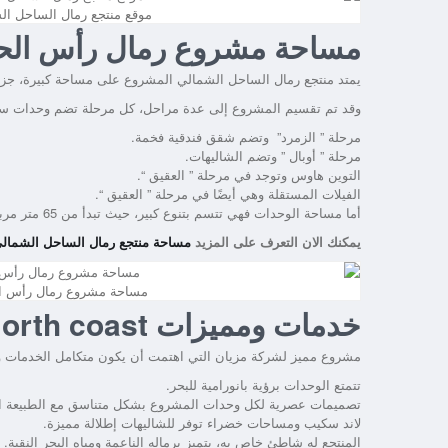
موقع منتجع رمال الساحل ال
مساحة مشروع رمال رأس الح
يمتد منتجع رمال الساحل الشمالي المشروع على مساحة كبيرة، جز
وقد تم تقسيم المشروع إلى عدة مراحل، كل مرحلة تضم وحدات سكن
مرحلة ” الزمرد” وتضم شقق فندقية فخمة.
مرحلة ” أوبال ” وتضم الشاليهات.
التوين هاوس وتوجد في مرحلة ” العقيق “.
الفيلات المستقلة وهي أيضًا في مرحلة ” العقيق “.
أما مساحة الوحدات فهي تتسم بتنوع كبير، حيث تبدأ من 65 متر مربع وتصل حتى 600 متر مربع.
يمكنك الان التعرف على المزيد
مساحة منتجع رمال الساحل الشمال
مساحة مشروع رمال رأس ا
خدمات ومميزات Remal Resort North coast
مشروع مميز لشركة مزيان التي اهتمت أن يكون متكامل الخدمات والم
تتمتع الوحدات برؤية بانورامية للبحر.
تصميمات عصرية لكل وحدات المشروع بشكل متناسق مع الطبيعة الخ
لاند سكيب ومساحات خضراء توفر للشاليهات إطلالة مميزة.
المنتجع له شاطئ خاص به، يتميز برماله الناعمة ومياه البحر النقية.