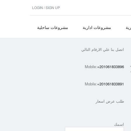
LOGIN / SIGN UP
ية
مشروعات ادارية
مشروعات ساحلية
اتصل بنا علي الارقام التالي
Mobile:
+201061833896
دات
Mobile:
+201061833891
طلب عرض اسعار
اسمك