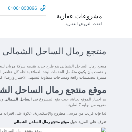
01061833896
مشروعات عقارية
احدث العروض العقارية
منتجع رمال الساحل الشمالي Remal Resort North coast
منتجع رمال الساحل الشمالي هو طرح جديد تقدمه شركة مزيان للتطو
مميزة بتصميمات رائعة ومساحات متفاوتة لتسهيل الاختيار وإرضاء كا
موقع منتجع رمال الساحل الش
تم اختيار الموقع بعناية، حيث يقع المشروع في
الساحل الشمالي
وبا
مقربة من بوابة 7 لمارينا.
لذا فإنه قريب من مرسى مطروح والإسكندرية، علاوة على اقترابه من
تعرف على المزيد حول
موقع منتجع رمال الساحل الشمالي