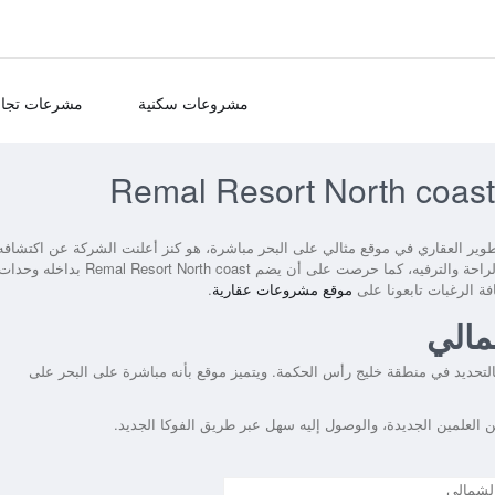
مشروعات سكنية
مشرعات تجار
ير العقاري في موقع مثالي على البحر مباشرة، هو كنز أعلنت الشركة عن اكتشافه
واهتمت بأن يكون متكامل الخدمات ليجد العملاء بداخله كل عناصر الراحة والترفيه، كما حرصت على أن يضم Remal Resort North coast بداخله وح
فة الرغبات تابعونا على
موقع مشروعات عقارية
.
مالي
لتحديد في منطقة خليج رأس الحكمة. ويتميز موقع بأنه مباشرة على البحر على
 العلمين الجديدة، والوصول إليه سهل عبر طريق الفوكا الجديد.