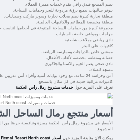
يضم المنتجع فندق راقي يقدم خدمات مميزة للعملاء.
يتوفر شاليهات تتمتع برؤية مزدوجة للبحر وحمامات السباحة.
منطقة تجارية كبيرة تضم محلات تجارية وسوبر ماركت وصيدليات.
منطقة مخصصة للمطاعم والكافيهات العالمية.
مجموعة كبيرة من حمامات السباحة المتنوعة في أحجامها لتناسب جم
جراجات ومواقف خاصة بالسيارات.
نادي رياضي وملاعب شاطئية.
كافيهات على البحر.
ممشى خاص بالدراجات وممارسة الرياضة.
حضانة ومنطقة مخصصة لألعاب الأطفال.
نادي صحي يضم الجيم والاسبا والجاكوزي.
مسجد للصلاة.
أمن وحراسة 24 ساعة، مع وجود بوابات أمنية وأفراد أمن مدربين على أعلى مستوى.
كاميرات مراقبة حديثة في كل مكان بالمنتجع.
تعرف على المزيد حول
خدمات مشروع رمال رأس الحكمة
خدمات ومميزات Remal Resort North coast
أسعار منتجع رمال الساحل الش
الأسعار في مشروع رمال رأس الحكمة مميزة وتنافسية حرصًا من الش
المشروع.
يمكنك الان متابعة المزيد حول
أسعار Remal Resort North coast