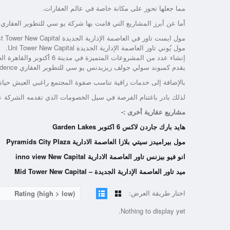
مما جعلها تحوز على مكانة خاصة في عالم العقارات.
أما عن أبرز المشاريع التي قامت بها شركة يو سي للتطوير العقاري
مول ايست تاور في العاصمة الإدارية الجديدة Mall East Tower New Capital.
مول يُوني تاور العاصمة الإدارية الجديدة Uni Tower New Capital.
إنشاء عدد من المشروعات المتميزة في مدينة 6 أكتوبر والقاهرة الجديدة والتجمع الخامس.
يقدم كمبوند سولي جولف ريزيدنس يو سي للتطوير العقاري Suli Golf Residence أنماط متنوعة من الوحدات وتسهيلات في الدفع
بالإضافة إلى خدمات راقية تناسب صفوة المجتمع راغبي العيش حياة ا
لذلك بادر باغتنام الفرصة في سيل الخصومات الذي تقدمه الشركة 
مشاريع عقارية أخرى :-
هايد بارك جاردن لاكس 6 اكتوبر Garden Lakes
مول بيراميدز سيتي بلازا العاصمة الادارية Pyramids City Plaza
انو فيو بيزنس تاور العاصمة الادارية inno view New Capital
ميد تاور العاصمة الإدارية الجديدة – Mid Tower New Capital
اختار طريقة العرض:
Rating (high > low)
Nothing to display yet.