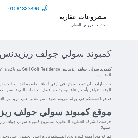
01061833896
مشروعات عقارية
احدث العروض العقارية
كمبوند سولي جولف ريزيدنس uli Golf Residence
كمبوند سولي جولف ريزيدنس Suli Golf Residence
هو باكورة أعم
العقارات،
حيث أرادت أن تضع بصمتها في أرقى أحياء العاصمة الإدارية الجديد
الوقت تتوافر بأسعار تنافسية وتقدم أفضل الخدمات التي تناسب صف
فدعونا نصحبكم في جولة سريعة نتعرف من خلالها على مزيد من التف
موقع كمبوند سولي جولف ريزيدنس f Residence
حرصت الشركة العقارية المطورة لمشروع كمبوند سولي جولف ريزيدنس uli Golf Residence
عينيها؛
لما له من أهمية كبيرة لدى المستثمرين وراغبي الحصول على وحدا