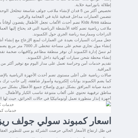
إطلالة بانورامية خلابة.
تخصيص أكثر من 5 فدان لإنشاء ملاعب جولف شاسعة تتخلخل الوحدات.
تتضمن العمارات مداخل فندقية غاية في الفخامة والرقي.
منطقة Kids Area تضم أحدث الألعاب تجعل الأطفال يقضون أوقاتاً ممتعة.
ملاعب رياضية تضم كافة الأنشطة الرياضية التي قد يحتاج إليها الع
الدراجات وممارسة رياضة الجري حول الكمبوند.
جعل ممرات السيارات بعيدة عن العمارات لمنع الإزعاج مع إنشاء أش
إنشاء مول تجاري ضخم على مساحة تتخطى الـ 7000 متر مربع يضم أرقى الماركات العالمية ويوفر خدمات تسوق ممتعة لكافة الزوار.
لم تنسّ إدارة الكمبوند أن توفر منطقة مطاعم وكافيهات ضخمة تقد
إنشاء محطة شحن سيارات كهربائية داخل الكمبوند.
تقديم خدمات أمن وحراسة تعمل على مدار اليوم مع توفير أكثر من ب
المراقبة.
صالات رياضية على أعلى مستوى تضم أحدث الأجهزة الرياضية بالإضاف
كما يضم الكمبوند بوابات إلكترونية وأسوار شاهقة، إلى جانب ترك
خدمة صيانة المرافق بشكل دوري وإصلاح جميع الأعطال بشكل سريع
مناطق ترفيهية تحتوي على ألعاب متنوعة تناسب الكبار والأطفال.
أجهزة إنذار متطورة تعمل أوتوماتيكيًا في حالات الحرائق، حيث لها ال
خدمات كمبوند esidence
اسعار كمبوند سولي جولف ريز
في ظل ارتفاع الأسعار الحالي حرصت الشركة يو سي للتطوير العقار