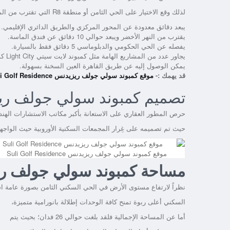
لذلك وقع الاختيار على الحي الثامن أو منطقة R8 التي تقترب من المناطق التالية:
يبعد دقائق معدودة عن المحور المركزي والطريق الدائري الإقليمي.
يقترب من النهر الأخضر ويبعد حوالي 10 دقائق عن فندق الماسة.
يفصله عن الحي الحكومي والدبلوماسي 5 دقائق فقط بالسيارة.
يجاور عدد من المشاريع الهامة مثل كمبوند لايت سيتي Light City كذلك كمبوند مورايا Moraya.
يمكن الوصول إليه عن طريق القاهرة العين السخنة بسهولة.
قد يهمك :-
موقع كمبوند سولي جولف ريزيدنس Suli Golf Residence
تصميم كمبوند سولي جولف ري
حرص المطور العقاري على الاستعانة بأكبر مكاتب الاستشارات الهن
حيث تم تصميمه على غِرار المجمعات السكنية الأوروبية حيث الواج
موقع كمبوند سولي جولف ريزيدنس Suli Golf Residence
مساحة كمبوند سولي جولف ريزيدنس esidence
نظراً لارتفاع مستوى الأرض في الحي السكني الثامن بصورة عامة 
السكني أعلى ربوة تمنح كافة الوحدات إطلالة بانورامية متميزة،
أما عن المساحة الإجمالية فلقد بلغت حوالي 26 فدان؛ بحيث يتم