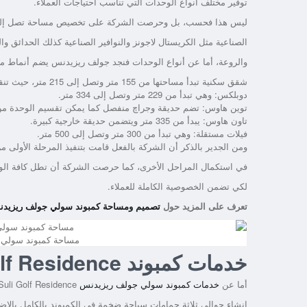
توفير مختلف أنواع الوحدات التي تناسب احتياجات العملاء.
ليس هذا فحسب، بل وحرصت الشركة على تخصيص مساحة تصل إلى 80% من إجمالي مساحة الكمبوند لإنشاء المسطحات الم
الصناعية مثل الكريستال لاجونز والنوافير الصناعية كذلك الحدائق و
والروعة، أما عن أنواع الوحدات فنجد جولف ريزيدنس يضم أنماط متع
شقق سكنية تبدأ مساحتها من 155 متر وتصل إلى 215 متر، حيث تنقسم إلى ثلاثة غرف وأخرى أربعة غرف، كما يتضمن الطابق الواحد أربعة شقق.
دوبلكس: وهي تبدأ من 229 متر وتصل إلى 334 متر.
توين هاوس: تضم حديقة وجراچ منفصل كما يمكن تقسيم الوحدة من
تاون هاوس: يبدأ من 335 متر ويتضمن حديقة خارجية كبيرة.
فيلات مستقلة: وهي تبدأ من 300 متر وتصل إلى 500 متر.
ومن الجدير بالذكر أن الشركة بالفعل قامت بتنفيذ المرحلة الأولى
في استكمال المراحل الأخرى، كما حرصت الشركة أن تطل كافة ال
لكي تضمن الخصوصية الكاملة للعملاء.
تعرف على المزيد حول
تصميم ومساحة كمبوند سولي جولف ريزيدنس
مساحة كمبوند سولي جولف ريزيد
خدمات كمبوند Suli Golf Residence
أما عن
خدمات كمبوند سولي جولف ريزيدنس
Suli Golf Residence فهي كثيرة ومتعددة، فنجد مثلاً:
إنشاء حوالي ثلاثة حمامات سباحة ضخمة في الكمبوند بالكامل بالإض