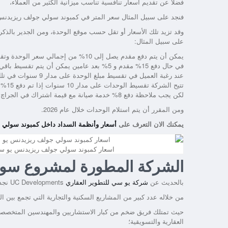
فضلاً عن تقديم أسعار تنافسية تناسب ميزانية الكثير من العملاء،
فنجد على سبيل المثال سعر المتر في كمبوند سولي جولف ريزيدنس تبدأ من 11.300 جنيه أما عن سعر المتر في الدوبليكس فهو ي
وقد تزيد تلك الأسعار أو تقل حسب موقع الوحدة، ومن الجدير بالذ
على سبيل المثال:
يمكن أن يتم دفع مقدم يصل إلى 10% من إجمالي سعر الوحدة وتقسيط الباقي على مدار 7 سنوات.
في حال دفع 15% مقدم و 5% بعد عامين يمكن أن يتم تقسيط باقي مبلغ الوحدة على مدار 8 سنوات.
عند رغبة العميل في تقسيط مبلغ الوحدة على مدار 9 سنوات في تلك الحالة يتم تقديم 15% مقدم ثم تقديم 5% بعد عام يليها 5% آخرين بعد عامين.
تتيح الشركة تقسيط الوحدات على مدار 10 سنوات إذا تم دفع 15% مع دفعة عند الاستلام تصل إلى 63%.
لكن يجب ملاحظة دفع 8% خدمة صيانة مع قيمة اشتراك في الجراچ تصل إلى 90 ألف جنيه مع اشتراك النادي بواقع 50 ألف جنيه،
ومن المقرر أن يتم استلام الوحدات خلال عام 2026.
يمكنك الان التعرف على
أسعار وأنظمة السداد داخل كمبوند سولي جولف ريزيدنس 
اسعار كمبوند سولي جولف ريزيدنس يو سي
الشركة المطورة لمشروع سو
بالحديث عن
شركة يو سي للتطوير العقاري
UC Developments نجدها تمتلك تاريخ ضخم حافل بالإنجازات قدمت
من خلاله عدد كبير من المشاريع السكنية والتجارية التي تجمع بين ال
حيث تمتلك فريق ضخم من كبار الاستشاريين والمهندسين المتخصصين 
العقارية والتسويقية؛