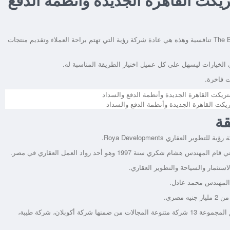
الأسعار المتوقعة لوحدات مشروع The Big Business District New Cairo تنافسية وهذه هي عادة شركة رؤية التي تهتم براحة العملاء وتقديم منتجات
الخيارات ليسهل على كل عميل اختيار الطريقة المناسبة له.
يكت القاهرة الجديدة وأنظمة الدفع والسداد
قة
العقاري Roya Developments.
ستثمار والسياحة والتطوير العقاري.
المهندس محمد عادل.
كما تمتلك الشركة محفظة أراضي أكثر من 9 مليون متر مربع، وتضم المجموعة 13 شركة متنوعة المجالات من ضمنها شركة أكوبلان، شركة طيبة،