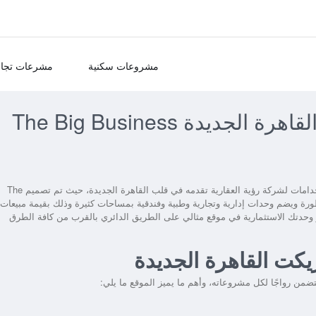
مشروعات سكنية
مشرعات تجار
مول ذا بيج بيزنس ديستريكت القاهرة الجديدة The Big Business
مول ذا بيج بيزنس ديستريكت القاهرة الجديدة مشروع متعدد الاستخدامات لشركة رؤية العقارية تقدمه في قلب القاهرة الجديدة، حيث تم تصميم The
ث الطرز العالمية المتطورة ويضم وحدات إدارية وتجارية وطبية وفندقية بمساحات كثيرة وذلك بقيمة مبيعات
رصة واختيار وحدتك الاستثمارية في موقع مثالي على الطريق الدائري بالقرب من كافة الطرق
يكت القاهرة الجديدة
لتضمن رواجًا لكل مشروعاته، وأهم ما يميز الموقع ما يلي: