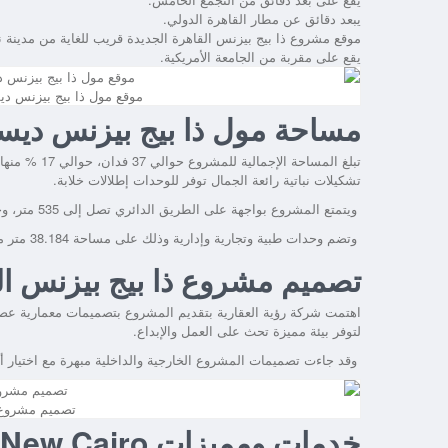
يبعد دقائق عن مطار القاهرة الدولي.
موقع مشروع ذا بيج بيزنس القاهرة الجديدة قريب للغاية من مدينة 
يقع على مقربة من الجامعة الأمريكية.
موقع مول ذا بيج بيزنس دي
مساحة مول ذا بيج بيزنس ديست
تبلغ المساحة
تشكيلات نباتية رائعة الجمال توفر للوحدات إطلالات خلابة.
ويتمتع المشروع بواجهة على الطريق الدائري تصل إلى 535 متر، وحاليًا يتم إطلاق المرحلة الأولى للمشروع تحت اسم “Cluster 1”.
وتضم وحدات طبية وتجارية وإدارية وذلك على مساحة 38.184 متر مربع وتصل المساحة البنائية لهذه المرحلة 90.500 متر مربع.
تصميم مشروع ذا بيج بيزنس ال
اهتمت شركة رؤية العقارية بتقديم المشروع بتصميمات معمارية عصري
لتوفر بيئة مميزة تحث على العمل والإبداع.
وقد جاءت تصميمات المشروع الخارجية والداخلية مبهرة مع اختيار أحدث
تصميم مشروع ذ
خدمات ومميزات The Big Business District New Cairo