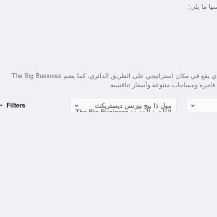
ها ما يلي:
بالإضافة لمشروع مول ذا بيج بيزنس ديستريكت القاهرة الجديدة الذي يقع في مكان استراتيجي على الطريق الدائري، كما يضم The Big Business
Filters
مول ذا بيج بيزنس ديستريكت
القاهرة الجديدة The Big Business
District New Cairo