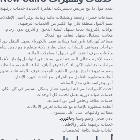
يقدم مول ذا بيج بيزنس ديستريكت القاهرة الجديدة خدمات ترفيهية ع
مساحات خضراء واسعة وتشكيلات مائية ونباتية توفر أجمل الإطلالات
يضم المول منطقة بلازا بها الكثير من الخدمات الترفيهية.
بوابات إلكترونية حديثة تسهل عملية الدخول والخروج بدون زحام.
مكاتب استقبال تسهل التعامل مع الملاك.
مساعد كهربائية بانورامية وسلالم تعمل بالكهرباء تسهل التنقل بين أ
جراجات ومواقف للسيارات تعمل بطرق ذكية متطورة مع تأمين شامل
ماكينات صرف النقود التي تسهل المعاملات المالية.
خدمة الإنترنت عالي السرعة الذي يساعد في التواصل وإنجاز الأعما
مولدات احتياطية للكهرباء، كما تتوفر ألياف الطاقة الشمسية النظيفة
يضم مشروع ذا بيج بيزنس القاهرة الجديدة غرف للاجتماعات بتجهي
أنظمة متطورة للتعامل مع الحرائق مع أحدث أجهزة الإنذار.
أمن وحراسة على مدار الساعة.
أحدث كاميرات المراقبة الرقمية تعمل بشكل مستمر في كل مكان ب
خدمات صيانة دورية تعمل لخدمة كل الوحدات.
خدمات نظافة وتخلص آمن من القمامة.
أنظمة متطورة للإضاءة مع شاشات لعرض الإعلانات.
مطاعم وكافيهات على أعلى مستوى.
نادي صحي وجيم وسبا و
جاكوزي
.
خدمات ترفيهية للكبار والاطفال.
عيادات طبية لكافة التخصصات.
أسعار مول ذا بيج بيزنس ديستر