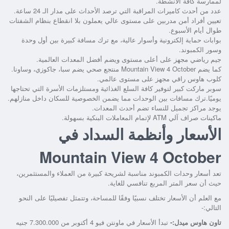
لممارسة كافة الأنشطة.
عدد من أحدث كاميرات المراقبة التي ترصد الأحداث على مدار الـ 24 ساعة.
تعيين أفراد أمن مدربين على مستوى عالي يعملون بلا انقطاع بنظام الشفتات
طوال أيام الأسبوع.
بوابات حماية إلكترونية وأسوار عالية، مع ترك مسافة كبيرة بين أول وحدة
وسور الكمبوند.
جيم رياضي مجهز على أعلى مستوى ويضم أفضل المعدات العالمية.
كما يضم Mountain View 4 October منتجع صحي يضم سبا، جاكوزي، وساونا.
كلوب هاوس راقي مجهز على مستوى عالمي.
سوبر ماركت كبير لتوفير كافة السلع الغذائية ومستلزمات الأسرة التي تحتاجها
يوميًا.ترك مسافات بين الوحدات مما يضمن الخصوصية للسكان داخل منازلهم.
يوجد مراكز تجميل للنساء تضم أحدث المعدات.
ماكينات صراف آلي ATM لإتمام المعاملات البنكية بسهولة.
الأسعار وأنظمة السداد في
Mountain View 4 October
تعد أسعار وحدات الكمبوند مناسبة لشريحة كبيرة من العملاء والمستثمرين،
حيث أن سعر المتر المربع تنافسي للغاية.
مع العلم أن الأسعار تختلف نسبيًا وفقًا للمساحة، وتتمثل تفصيليًا على النحو
التالي:-
تاون هاوس ميدل:-
تبدأ الأسعار في ماونتن فيو 4 أكتوبر من 7.300.000 جنيه