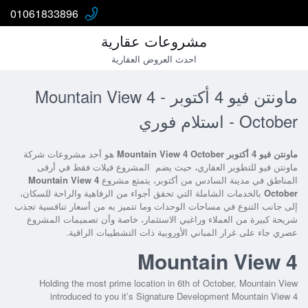
01061833896
مشروعات عقارية
احدث العروض العقارية
ماونتن فيو 4 أكتوبر - Mountain View 4
October - استلام فوري
ماونتن فيو 4 أكتوبر Mountain View 4 October
هو أحد مشروعات شركة
ماونتن فيو للتطوير العقاري، حيث يضم المشروع فيلات فقط في أرقى
المناطق في مدينة السادس من أكتوبر، يتمتع مشروع
Mountain View 4
October
بالخدمات الشاملة التي تحقق أجواء من الرفاهية والراحة للسكان،
إلى جانب التنوع في مساحات الوحدات وما تتميز به من أسعار تنافسية تجذب
شريحة كبيرة من العملاء وراغبي الاستثمار، خاصة وأن تصميمات المشروع
عصري جاء على غرار المباني الأوروبية ذات التشطيبات الراقية.
Mountain View 4
Holding the most prime location in 6th of October, Mountain View
introduced to you it’s Signature Development Mountain View 4