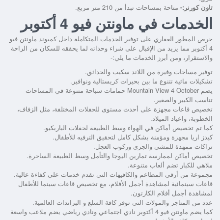
تاون كورنر:-
متاحة بمساحات تبدأ من 210 متر مربع.
الخدمات في ماونتن فيو 4 أكتوبر
حرص المطور العقاري على توفير الخدمات المتكاملة داخل كمبوند ماونتن فيو
4 أكتوبر مما يزيد من الإقبال على شراء وحداته لما يحققه للسكان من الراحة
والاستقرار، ومن أبرز الخدمات ما يلي:-
توفير مساحات وفيرة من اللاند سكيب والحدائق.
تشكيلات مائية تتنوع ما بين بحيرات كريستالية ونوافير.
يضم Mountain View 4 October حمامات سباحة متنوعة في المساحات
تناسب الكبير والصغير.
تخصيص قاعات مجهزة على أحدث مستوى للحفلات المختلفة، مثل الزفاف،
الخطوبة، واعياد الميلاد.
كما تم تخصيص أماكن في الهواء وسط الطبيعة لحفلات الباربكيو.
كيدز اريا مجهزة ومؤمنة بشكل كامل لتحقيق الترفيه للأطفال.
تراكات ممهدة للمشي والجري وركوب العجل.
تخصيص أماكن لممارسة تمارين اليوجا والتأمل وسط الطبيعة الساحرة.
ملاهي للكبار تضم ألعاب متنوعة.
مجموعة من أرقى المطاعم والكافيهات التي تقدم خدمات على كفاءة عالية.
قاعات سينمائية لمشاهدة أجمل الأفلام، مع تخصيص قاعات سينما للأطفال
لمشاهدة أجمل أفلام الكارتون.
عدد من المتاجر والمولات التي توفر كافة السلع و البراندات العالمية.
كما يضم ماونتن فيو 4 أكتوبر نادي اجتماعي ونادي رياضي يضم ملاعب واسعة