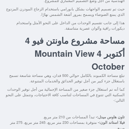
الهندسية من أجل وضع التصميم المعماري للمشروع.
حيث تم تصميم الواجهات بشكل بانورامي باستخدام الزجاج المودرن المزدوج
الذي يمنع الضوضاء ويسمح بمرور أشعة الشمس نهارًا.
هذا إلى جانب تقسيم الوحدات من الداخل على النحو الأمثل واستخدام
ديكورات راقية وألوان عصرية متناسقة.
مساحة مشروع ماونتن فيو 4
أكتوبر
Mountain View 4
October
تبلغ مساحة الكمبوند بالكامل حوالي 500 فدان، وهي مساحة شاسعة تسمح
باستغلال جزء كبير من أجل توفير الحدائق والخدمات المتنوعة.
كما أنه تم استغلال جزء صغير من المساحة الإجمالية من أجل توفير الوحدات
السكنية التي تتنوع في المساحات لتناسب كافة الاحتياجات، وتتمثل على النحو
التالي:-
تاون هاوس ميدل:-
تبدأ المساحات من 210 متر مربع.
فيلا استاند الون:-
متوفرة بمساحات 230 متر مربع، 245 متر مربع، 275 متر
مربع.