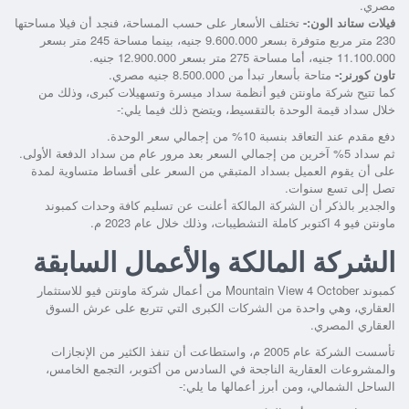
مصري.
فيلات ستاند الون:-
تختلف الأسعار على حسب المساحة، فنجد أن فيلا مساحتها
230 متر مربع متوفرة بسعر 9.600.000 جنيه، بينما مساحة 245 متر بسعر
11.100.000 جنيه، أما مساحة 275 متر بسعر 12.900.000 جنيه.
تاون كورنر:-
متاحة بأسعار تبدأ من 8.500.000 جنيه مصري.
كما تتيح شركة ماونتن فيو أنظمة سداد ميسرة وتسهيلات كبرى، وذلك من
خلال سداد قيمة الوحدة بالتقسيط، ويتضح ذلك فيما يلي:-
دفع مقدم عند التعاقد بنسبة 10% من إجمالي سعر الوحدة.
ثم سداد 5% آخرين من إجمالي السعر بعد مرور عام من سداد الدفعة الأولى.
على أن يقوم العميل بسداد المتبقي من السعر على أقساط متساوية لمدة
تصل إلى تسع سنوات.
والجدير بالذكر أن الشركة المالكة أعلنت عن تسليم كافة وحدات كمبوند
ماونتن فيو 4 اكتوبر كاملة التشطيبات، وذلك خلال عام 2023 م.
الشركة المالكة والأعمال السابقة
كمبوند Mountain View 4 October من أعمال شركة ماونتن فيو للاستثمار
العقاري، وهي واحدة من الشركات الكبرى التي تتربع على عرش السوق
العقاري المصري.
تأسست الشركة عام 2005 م، واستطاعت أن تنفذ الكثير من الإنجازات
والمشروعات العقارية الناجحة في السادس من أكتوبر، التجمع الخامس،
الساحل الشمالي، ومن أبرز أعمالها ما يلي:-