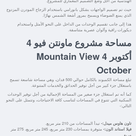
الهندسية من أجل وضع التصميم المعماري للمشروع.
حيث تم تصميم الواجهات بشكل بانورامي باستخدام الزجاج المودرن المزدوج
الذي يمنع الضوضاء ويسمح بمرور أشعة الشمس نهارًا.
هذا إلى جانب تقسيم الوحدات من الداخل على النحو الأمثل واستخدام
ديكورات راقية وألوان عصرية متناسقة.
مساحة مشروع ماونتن فيو 4
أكتوبر
Mountain View 4
October
تبلغ مساحة الكمبوند بالكامل حوالي 500 فدان، وهي مساحة شاسعة تسمح
باستغلال جزء كبير من أجل توفير الحدائق والخدمات المتنوعة.
كما أنه تم استغلال جزء صغير من المساحة الإجمالية من أجل توفير الوحدات
السكنية التي تتنوع في المساحات لتناسب كافة الاحتياجات، وتتمثل على النحو
التالي:-
تاون هاوس ميدل:-
تبدأ المساحات من 210 متر مربع.
فيلا استاند الون:-
متوفرة بمساحات 230 متر مربع، 245 متر مربع، 275 متر
مربع.