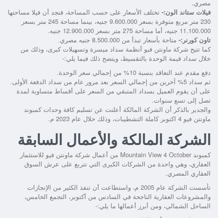
مصري.
فيلات ستاند الون:-
تختلف الأسعار على حسب المساحة، فنجد أن فيلا مساحتها
230 متر مربع متوفرة بسعر 9.600.000 جنيه، بينما مساحة 245 متر بسعر
11.100.000 جنيه، أما مساحة 275 متر بسعر 12.900.000 جنيه.
تاون كورنر:-
متاحة بأسعار تبدأ من 8.500.000 جنيه مصري.
كما تتيح شركة ماونتن فيو أنظمة سداد ميسرة وتسهيلات كبرى، وذلك من
خلال سداد قيمة الوحدة بالتقسيط، ويتضح ذلك فيما يلي:-
دفع مقدم عند التعاقد بنسبة 10% من إجمالي سعر الوحدة.
ثم سداد 5% آخرين من إجمالي السعر بعد مرور عام من سداد الدفعة الأولى.
على أن يقوم العميل بسداد المتبقي من السعر على أقساط متساوية لمدة
تصل إلى تسع سنوات.
والجدير بالذكر أن الشركة المالكة أعلنت عن تسليم كافة وحدات كمبوند
ماونتن فيو 4 اكتوبر كاملة التشطيبات، وذلك خلال عام 2023 م.
الشركة المالكة والأعمال السابقة
كمبوند Mountain View 4 October من أعمال شركة ماونتن فيو للاستثمار
العقاري، وهي واحدة من الشركات الكبرى التي تتربع على عرش السوق
العقاري المصري.
تأسست الشركة عام 2005 م، واستطاعت أن تنفذ الكثير من الإنجازات
والمشروعات العقارية الناجحة في السادس من أكتوبر، التجمع الخامس،
الساحل الشمالي، ومن أبرز أعمالها ما يلي:-