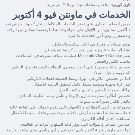
تاون كورنر:-
متاحة بمساحات تبدأ من 210 متر مربع.
الخدمات في ماونتن فيو 4 أكتوبر
حرص المطور العقاري على توفير الخدمات المتكاملة داخل كمبوند ماونتن فيو
4 أكتوبر مما يزيد من الإقبال على شراء وحداته لما يحققه للسكان من الراحة
والاستقرار، ومن أبرز الخدمات ما يلي:-
توفير مساحات وفيرة من اللاند سكيب والحدائق.
تشكيلات مائية تتنوع ما بين بحيرات كريستالية ونوافير.
يضم Mountain View 4 October حمامات سباحة متنوعة في المساحات
تناسب الكبير والصغير.
تخصيص قاعات مجهزة على أحدث مستوى للحفلات المختلفة، مثل الزفاف،
الخطوبة، واعياد الميلاد.
كما تم تخصيص أماكن في الهواء وسط الطبيعة لحفلات الباربكيو.
كيدز اريا مجهزة ومؤمنة بشكل كامل لتحقيق الترفيه للأطفال.
تراكات ممهدة للمشي والجري وركوب العجل.
تخصيص أماكن لممارسة تمارين اليوجا والتأمل وسط الطبيعة الساحرة.
ملاهي للكبار تضم ألعاب متنوعة.
مجموعة من أرقى المطاعم والكافيهات التي تقدم خدمات على كفاءة عالية.
قاعات سينمائية لمشاهدة أجمل الأفلام، مع تخصيص قاعات سينما للأطفال
لمشاهدة أجمل أفلام الكارتون.
عدد من المتاجر والمولات التي توفر كافة السلع و البراندات العالمية.
كما يضم ماونتن فيو 4 أكتوبر نادي اجتماعي ونادي رياضي يضم ملاعب واسعة