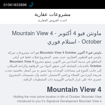
01061833896
مشروعات عقارية
احدث العروض العقارية
ماونتن فيو 4 أكتوبر - Mountain View 4
October - استلام فوري
ماونتن فيو 4 أكتوبر Mountain View 4 October
هو أحد مشروعات شركة
ماونتن فيو للتطوير العقاري، حيث يضم المشروع فيلات فقط في أرقى
المناطق في مدينة السادس من أكتوبر، يتمتع مشروع
Mountain View 4
October
بالخدمات الشاملة التي تحقق أجواء من الرفاهية والراحة للسكان،
إلى جانب التنوع في مساحات الوحدات وما تتميز به من أسعار تنافسية تجذب
شريحة كبيرة من العملاء وراغبي الاستثمار، خاصة وأن تصميمات المشروع
عصري جاء على غرار المباني الأوروبية ذات التشطيبات الراقية.
Mountain View 4
Holding the most prime location in 6th of October, Mountain View
introduced to you it’s Signature Development Mountain View 4