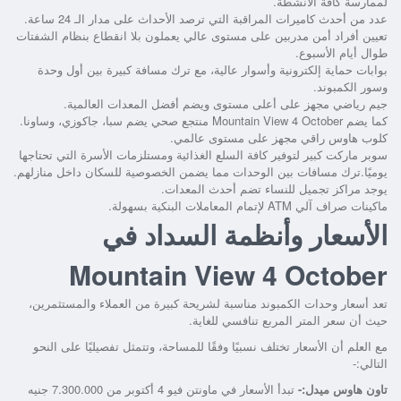
لممارسة كافة الأنشطة.
عدد من أحدث كاميرات المراقبة التي ترصد الأحداث على مدار الـ 24 ساعة.
تعيين أفراد أمن مدربين على مستوى عالي يعملون بلا انقطاع بنظام الشفتات
طوال أيام الأسبوع.
بوابات حماية إلكترونية وأسوار عالية، مع ترك مسافة كبيرة بين أول وحدة
وسور الكمبوند.
جيم رياضي مجهز على أعلى مستوى ويضم أفضل المعدات العالمية.
كما يضم Mountain View 4 October منتجع صحي يضم سبا، جاكوزي، وساونا.
كلوب هاوس راقي مجهز على مستوى عالمي.
سوبر ماركت كبير لتوفير كافة السلع الغذائية ومستلزمات الأسرة التي تحتاجها
يوميًا.ترك مسافات بين الوحدات مما يضمن الخصوصية للسكان داخل منازلهم.
يوجد مراكز تجميل للنساء تضم أحدث المعدات.
ماكينات صراف آلي ATM لإتمام المعاملات البنكية بسهولة.
الأسعار وأنظمة السداد في
Mountain View 4 October
تعد أسعار وحدات الكمبوند مناسبة لشريحة كبيرة من العملاء والمستثمرين،
حيث أن سعر المتر المربع تنافسي للغاية.
مع العلم أن الأسعار تختلف نسبيًا وفقًا للمساحة، وتتمثل تفصيليًا على النحو
التالي:-
تاون هاوس ميدل:-
تبدأ الأسعار في ماونتن فيو 4 أكتوبر من 7.300.000 جنيه